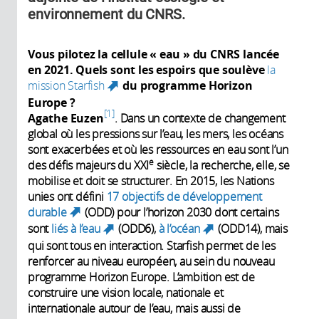
environnement du CNRS.
Vous pilotez la cellule « eau » du CNRS lancée
en 2021. Quels sont les espoirs que soulève
la
mission Starfish
du programme Horizon
(link is external)
Europe ?
1
Agathe Euzen
. Dans un contexte de changement
global où les pressions sur l’eau, les mers, les océans
sont exacerbées et où les ressources en eau sont l’un
e
des défis majeurs du XXI
siècle, la recherche, elle, se
mobilise et doit se structurer. En 2015, les Nations
unies ont défini
17 objectifs de développement
durable
(ODD) pour l’horizon 2030 dont certains
(link is external)
sont
liés à l’eau
(ODD6),
à l’océan
(ODD14), mais
(link is external)
(link is
qui sont tous en interaction. Starfish permet de les
external)
renforcer au niveau européen, au sein du nouveau
programme Horizon Europe. L’ambition est de
construire une vision locale, nationale et
internationale autour de l’eau, mais aussi de