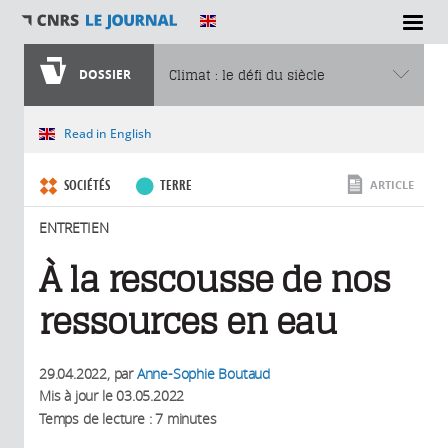
SECTIONS
DOSSIER
Climat : le défi du siècle
Vous êtes ici
Read in English
SOCIÉTÉS
TERRE
ARTICLE
ENTRETIEN
À la rescousse de nos
ressources en eau
29.04.2022
, par
Anne-Sophie Boutaud
Mis à jour le
03.05.2022
Temps de lecture : 7 minutes