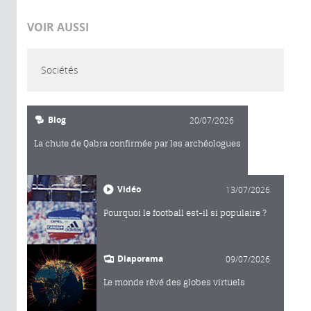
VOIR AUSSI
Sociétés
Blog
20/07/2026
La chute de Qabra confirmée par les archéologues
Vidéo
13/07/2026
Pourquoi le football est-il si populaire ?
Diaporama
09/07/2026
Le monde rêvé des globes virtuels