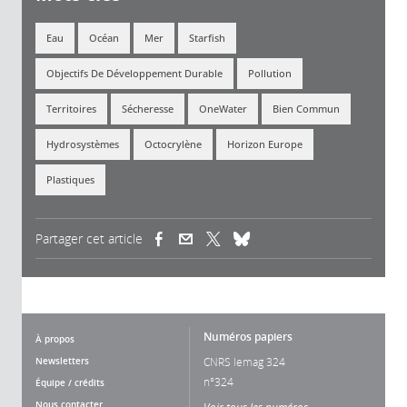
Eau
Océan
Mer
Starfish
Objectifs De Développement Durable
Pollution
Territoires
Sécheresse
OneWater
Bien Commun
Hydrosystèmes
Octocrylène
Horizon Europe
Plastiques
Partager cet article
(link is external)
(link is external)
(link is external)
Numéros papiers
À propos
Newsletters
CNRS lemag 324
n°324
Équipe / crédits
Nous contacter