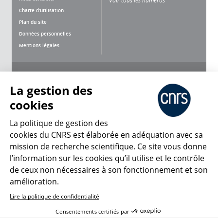
Voir tous les numéros
Charte d'utilisation
Plan du site
Données personnelles
Mentions légales
Nous suivre
Partager
La gestion des
cookies
La politique de gestion des
cookies du CNRS est élaborée en adéquation avec sa
mission de recherche scientifique. Ce site vous donne
CNRS Le Mag
l’information sur les cookies qu’il utilise et le contrôle
de ceux non nécessaires à son fonctionnement et son
© 2026, CNRS
amélioration.
Lire la politique de confidentialité
Créer un compte
Se connecter
Accessibilité : non conforme
Consentements certifiés par
Gestion des cookies