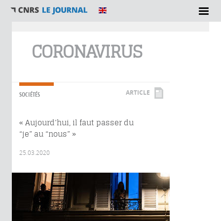
Vous êtes ici
CORONAVIRUS
ARTICLE
SOCIÉTÉS
« Aujourd’hui, il faut passer du
“je” au “nous” »
25.03.2020