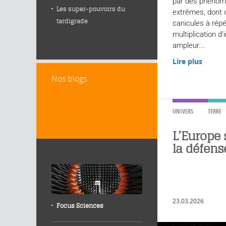
par des phénom
Les super-pouvoirs du
extrêmes, dont 
tardigrade
canicules à répé
multiplication d
ampleur...
Lire plus
Nos blogs
UNIVERS
TERRE
L’Europe
la défens
23.03.2026
Focus Sciences