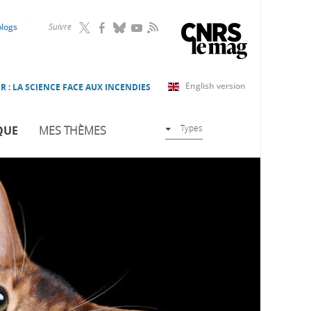
RSS
blogs
Suivre
English version
R : LA SCIENCE FACE AUX INCENDIES
Types
QUE
MES THÈMES