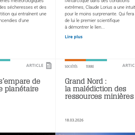
ènes météorologiques
l’Antarctique dans des conditions
des sécheresses et des
extrêmes, Claude Lorius a une intui
tition qui entraînent une
pour le moins surprenante. Qui fera
’incendies d’une
de lui le premier scientifique
à démontrer le lien...
Lire plus
ARTICLE
ARTIC
SOCIÉTÉS
TERRE
 s’empare de
Grand Nord :
e planétaire
la malédiction des
ressources minières
18.03.2026