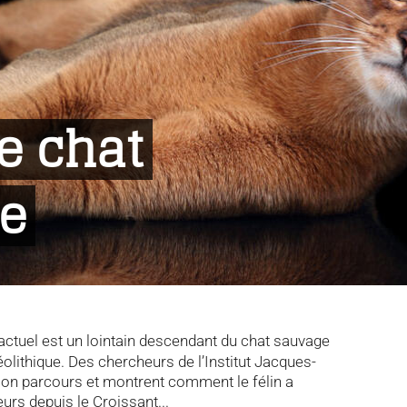
e chat
le
ctuel est un lointain descendant du chat sauvage
olithique. Des chercheurs de l’Institut Jacques-
son parcours et montrent comment le félin a
rs depuis le Croissant...