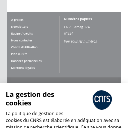
Numéros papiers
À propos
Newsletters
CNRS lemag 324
n°324
Équipe / crédits
Nous contacter
Voir tous les numéros
Charte d'utilisation
Plan du site
Données personnelles
Mentions légales
Nous suivre
Partager
La gestion des
cookies
La politique de gestion des
cookies du CNRS est élaborée en adéquation avec sa
CNRS Le Mag
mission de recherche scientifique. Ce site vous donne