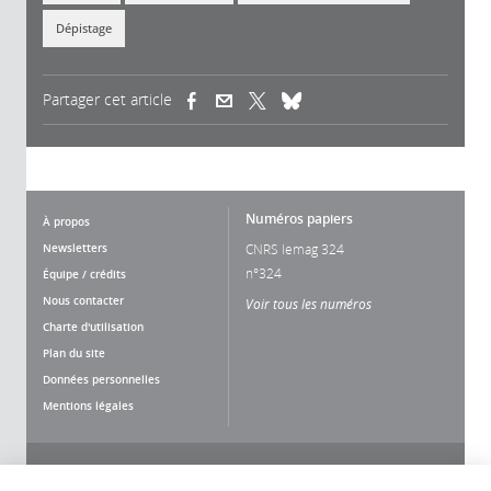
Dépistage
Partager cet article
(link is external)
(link is external)
(link is external)
Numéros papiers
À propos
Newsletters
CNRS lemag 324
n°324
Équipe / crédits
Nous contacter
Voir tous les numéros
Charte d'utilisation
Plan du site
Données personnelles
Mentions légales
Nous suivre
Partager