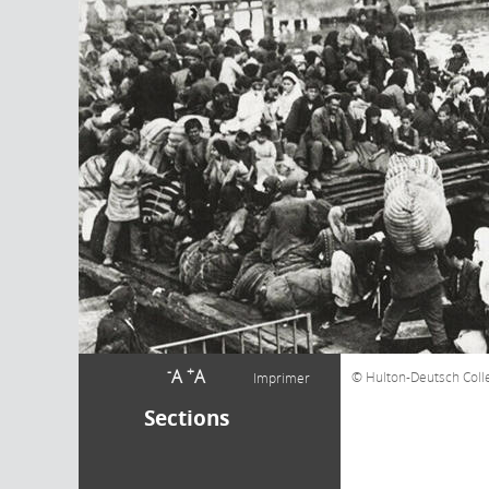
-
+
A
A
Hulton-Deutsch Colle
Imprimer
Sections