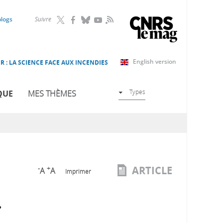
RSS
blogs
Suivre
English version
R : LA SCIENCE FACE AUX INCENDIES
Types
QUE
MES THÈMES
ARTICLE
-
+
A
A
Imprimer
»