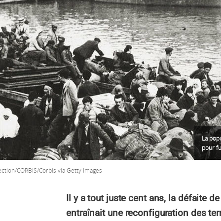
La pop
pour fu
ction/CORBIS/Corbis via Getty Images
Il y a tout juste cent ans, la défaite 
entraînait une reconfiguration des ter