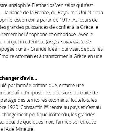
tre anglophile Eleftherios Venizélos qui s’est
– l’alliance de la France, du Royaume-Uni et de la
ophile, est en exil à partir de 1917. Au cours de
les grandes puissances de confier à la Grèce le
itairement hellénophone et orthodoxe. Avec le
n projet irrédentiste (
projet nationaliste de
apogée : une « Grande Idée » qui visait depuis les
l’Empire ottoman et à transformer la Grèce en une
changer d’avis…
aulé par l’armée britannique, entame une
 Mineure afin d’imposer les décisions du traité de
 partage des territoires ottomans. Toutefois, les
er
bre 1920. Constantin I
rentre au pays et c’est au
 ce changement politique inattendu, les grandes
t au bout de quelques mois, l’armée se retrouve
 l’Asie Mineure.