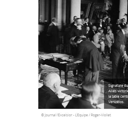
Signature du
Alliés victo
la table cent
Venizélos.
Journal l'Excelsior - L'Equipe / Roger-Viollet