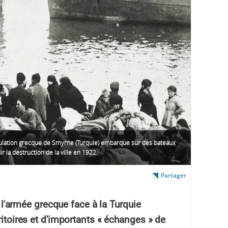
ulation grecque de Smyrne (Turquie) embarque sur des bateaux
ir la destruction de la ville en 1922.
Partager
de l'armée grecque face à la Turquie
ritoires et d'importants « échanges » de