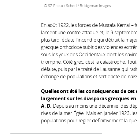
SZ Photo / Scherl / Bridgeman Images
En août 1922, les forces de Mustafa Kemal – 
lancent une contre-attaque et, le 9 septembr
plus tard, éclate l'incendie qui détruit la maj
grecque orthodoxe subit des violences extr
sous les yeux des Occidentaux dont les navires
triomphe. Côté grec, c’est la catastrophe. Tou
défaite, puis par le traité de Lausanne qui rat
échange de populations et sert d’acte de nais
Quelles ont été les conséquences de cet 
largement sur les diasporas grecques en
A. D.
Depuis au moins une décennie, des dépl
rives de la mer Égée. Mais en janvier 1923, l
populations pour régler définitivement la qu