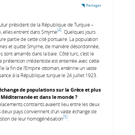
Partager
futur président de la République de Turquie –
4
e, elles entrent dans Smyrne
. Quelques jours
eure partie de cette cité portuaire. La population
êmes et quitte Smyrne, de manière désordonnée,
 sont amarrés dans la baie. Côté turc, c’est le
te prétention irrédentiste
est enterrée avec cette
ifie la fin de l’Empire ottoman, entérine un vaste
sance à la République turque le 24 juillet 1923.
échange de populations sur la Grèce et plus
 Méditerranée et dans le monde ?
acements contraints avaient lieu entre les deux
es deux pays conviennent d’un vaste échange de
5
estion de leur homogénéisation
.