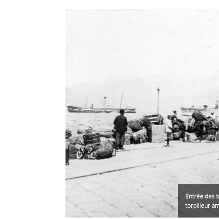
Entrée des t
torpilleur am