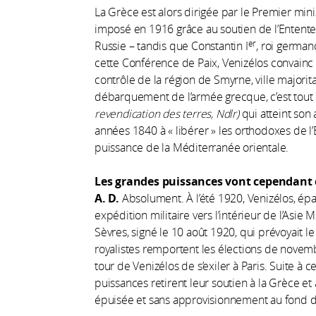
La Grèce est alors dirigée par le Premier minis
imposé en 1916 grâce au soutien de l’Entente 
er
Russie – tandis que Constantin I
, roi german
cette Conférence de Paix, Venizélos convainc 
contrôle de la région de Smyrne, ville major
débarquement de l’armée grecque, c’est tout u
revendication des terres, Ndlr)
qui atteint son 
années 1840 à « libérer » les orthodoxes de 
puissance de la Méditerranée orientale.
Les grandes puissances vont cependant 
A. D.
Absolument. À l’été 1920, Venizélos, ép
expédition militaire vers l’intérieur de l’Asie
Sèvres, signé le 10 août 1920, qui prévoyait le
royalistes remportent les élections de novem
tour de Venizélos de s’exiler à Paris. Suite à
puissances retirent leur soutien à la Grèce e
épuisée et sans approvisionnement au fond de