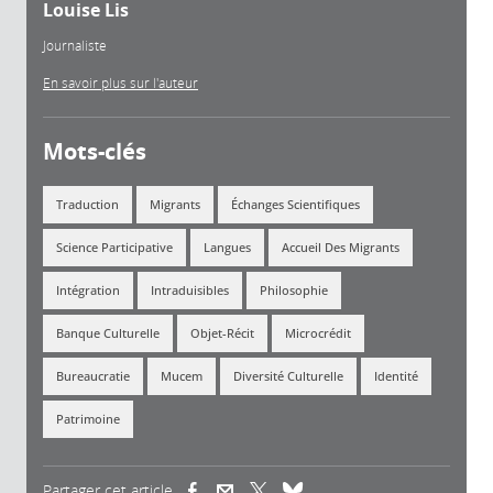
Louise Lis
Journaliste
En savoir plus sur l'auteur
Mots-clés
Traduction
Migrants
Échanges Scientifiques
Science Participative
Langues
Accueil Des Migrants
Intégration
Intraduisibles
Philosophie
Banque Culturelle
Objet-Récit
Microcrédit
Bureaucratie
Mucem
Diversité Culturelle
Identité
Patrimoine
Partager cet article
(link is external)
(link is external)
(link is external)