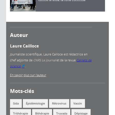
Auteur
Laure Cailloce
Journaliste scientifique, Laure Cailloce est rédactrice en
chef adjointe
de
CNRS Le Journal
et de la revue
Carnets de
science
.
(link is external)
En savoir plus sur l'auteur
Mots-clés
Sida
Épidémiologie
Rétrovirus
Vaccin
Trithérapie
Bithérapie
Truvada
Dépistage