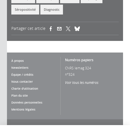
Séropositivité
Diagnostic
Partager cet article
(link is external)
(link is external)
(link is external)
Numéros papiers
À propos
Newsletters
CNRS lemag 324
n°324
Équipe / crédits
Nous contacter
Voir tous les numéros
Charte d'utilisation
Plan du site
Données personnelles
Mentions légales
Nous suivre
Partager