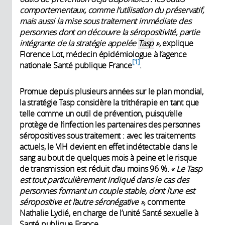
comportementaux, comme l’utilisation du préservatif,
mais aussi la mise sous traitement immédiate des
personnes dont on découvre la séropositivité, partie
intégrante de la stratégie appelée
Tasp
»,
explique
Florence Lot, médecin épidémiologue à l’agence
1
nationale Santé publique France
.
Promue depuis plusieurs années sur le plan mondial,
la stratégie Tasp considère la trithérapie en tant que
telle comme un outil de prévention, puisqu’elle
protège de l’infection les partenaires des personnes
séropositives sous traitement : avec les traitements
actuels, le VIH devient en effet indétectable dans le
sang au bout de quelques mois à peine et le risque
de transmission est réduit d’au moins 96 %.
« Le Tasp
est tout particulièrement indiqué dans le cas des
personnes formant un couple stable, dont l’une est
séropositive et l’autre séronégative »,
commente
Nathalie Lydié, en charge de l’unité Santé sexuelle à
Santé publique France.