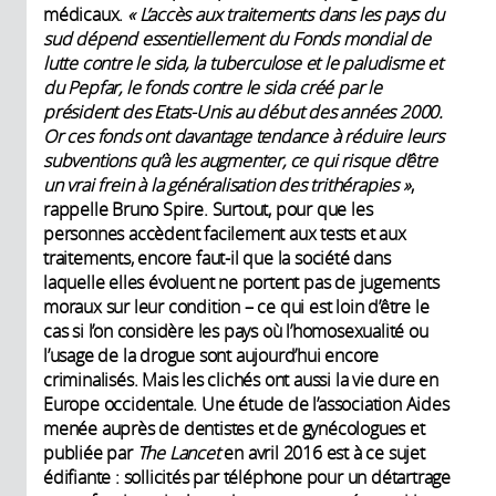
médicaux.
« L’accès aux traitements dans les pays du
sud dépend essentiellement du Fonds mondial de
lutte contre le sida, la tuberculose et le paludisme et
du Pepfar, le fonds contre le sida créé par le
président des Etats-Unis au début des années 2000.
Or ces fonds ont davantage tendance à réduire leurs
subventions qu’à les augmenter, ce qui risque d’être
un vrai frein à la généralisation des trithérapies »
,
rappelle Bruno Spire. Surtout, pour que les
personnes accèdent facilement aux tests et aux
traitements, encore faut-il que la société dans
laquelle elles évoluent ne portent pas de jugements
moraux sur leur condition – ce qui est loin d’être le
cas si l’on considère les pays où l’homosexualité ou
l’usage de la drogue sont aujourd’hui encore
criminalisés. Mais les clichés ont aussi la vie dure en
Europe occidentale. Une étude de l’association Aides
menée auprès de dentistes et de gynécologues et
publiée par
The Lancet
en avril 2016 est à ce sujet
édifiante : sollicités par téléphone pour un détartrage