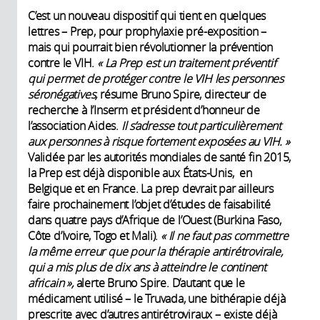
C’est un nouveau dispositif qui tient en quelques
lettres – Prep, pour prophylaxie pré-exposition –
mais qui pourrait bien révolutionner la prévention
contre le VIH.
« La Prep est un traitement préventif
qui permet de protéger contre le VIH les personnes
séronégatives,
résume Bruno Spire, directeur de
recherche à l’Inserm et président d’honneur de
l’association Aides.
Il s’adresse tout particulièrement
aux personnes à risque fortement exposées au VIH. »
Validée par les autorités mondiales de santé fin 2015,
la Prep est déjà disponible aux États-Unis, en
Belgique et en France. La prep devrait par ailleurs
faire prochainement l’objet d’études de faisabilité
dans quatre pays d’Afrique de l’Ouest (Burkina Faso,
Côte d’Ivoire, Togo et Mali).
« Il ne faut pas commettre
la même erreur que pour la thérapie antirétrovirale,
qui a mis plus de dix ans à atteindre le continent
africain »,
alerte Bruno Spire. D’autant que le
médicament utilisé – le Truvada, une bithérapie déjà
prescrite avec d’autres antirétroviraux – existe déjà