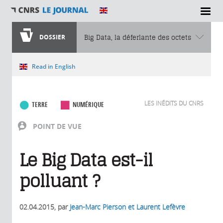
DOSSIER
Big Data, la déferlante des octets
Vous êtes ici
Read in English
LES INÉDITS DU CNRS
TERRE
NUMÉRIQUE
POINT DE VUE
Le Big Data est-il
polluant ?
02.04.2015
, par
Jean-Marc Pierson et Laurent Lefèvre