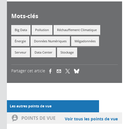
Mots-clés
Big Data
Pollution
Réchauffement Climatique
Énergie
Données Numériques
Mégadonnées
Serveur
Data Center
Stockage
Partager cet article
(link is external)
(link is external)
(link is external)
Les autres points de vue
POINTS DE VUE
Voir tous les points de vue