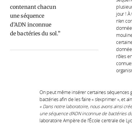
contenant chacun
plusieu
jour ! 
une séquence
n’en co
d’ADN inconnue
donnée 
de bactéries du sol.
moulinet
certain
données
rôles e
connues
organism
On peut même insérer certaines séquences 
bactéries afin de les faire « s’exprimer », et a
« Dans notre laboratoire, nous avons ainsi cr
une séquence d’ADN inconnue de bactéries du 
laboratoire Ampère de l’École centrale de Ly