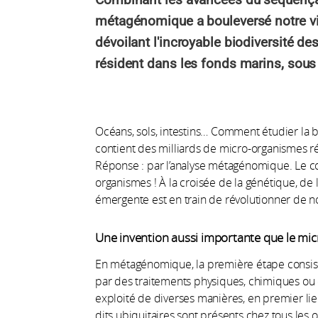
métagénomique a bouleversé notre v
dévoilant l'incroyable biodiversité d
résident dans les fonds marins, sous 
Océans, sols, intestins… Comment étudier la b
contient des milliards de micro-organismes réf
Réponse : par l’analyse métagénomique. Le co
organismes ! À la croisée de la génétique, de l
émergente est en train de révolutionner de 
Une invention aussi importante que le mi
En métagénomique, la première étape consiste
par des traitements physiques, chimiques ou 
exploité de diverses manières, en premier lieu 
dits ubiquitaires sont présents chez tous les