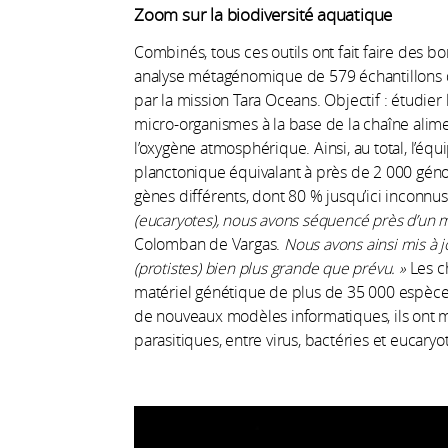
Zoom sur la biodiversité aquatique
Combinés, tous ces outils ont fait faire des b
analyse métagénomique de 579 échantillons d
par la mission Tara Oceans. Objectif : étudier
micro-organismes à la base de la chaîne alim
l’oxygène atmosphérique. Ainsi, au total, l’é
planctonique équivalant à près de 2 000 géno
gènes différents, dont 80 % jusqu’ici inconnus
(eucaryotes), nous avons séquencé près d’un m
Colomban de Vargas.
Nous avons ainsi mis à j
(protistes) bien plus grande que prévu. »
Les c
matériel génétique de plus de 35 000 espèces
de nouveaux modèles informatiques, ils ont m
parasitiques, entre virus, bactéries et eucaryo