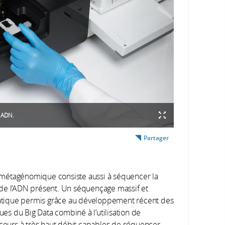
 ADN.
Partager
 métagénomique consiste aussi à séquencer la
é de l’ADN présent. Un séquençage massif et
tique permis grâce au développement récent des
ues du Big Data combiné à l’utilisation de
eurs à très haut débit capables de séquencer