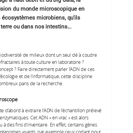
ision du monde microscopique en
es écosystèmes microbiens, qu'ils
terre ou dans nos intestins...
iodiversité de milieux dont un seul dé à coudre
ractaires à toute culture en laboratoire ?
ncept ? Faire directement parler l’ADN de ces
’écologie et de l’informatique, cette discipline
nombreux pans de la recherche.
croscope
 d’abord à extraire l’ADN de l’échantillon prélevé
enzymatiques. Cet ADN « en vrac » est alors
à des fins d’inventaire. En effet, certains gènes
 organismes vivants, par exemple ceux codant pour