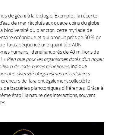
onds de géant à la biologie. Exemple : la récente
’eau de mer récoltés aux quatre coins du globe
 la biodiversité du plancton, cette myriade de
entaire océanique et qui produit près de 50 % de
quipe Tara a séquencé une quantité d’ADN
mes humains, identifiant près de 40 millions de
 !
« Rien que pour les organismes dotés d’un noyau
illiard de code-barres génétiques,
indique
our une diversité d’organismes unicellulaires
hercheurs de Tara ont également collecté le
 de bactéries planctoniques différentes. Grâce à
ême établi la nature des interactions, souvent
tes.