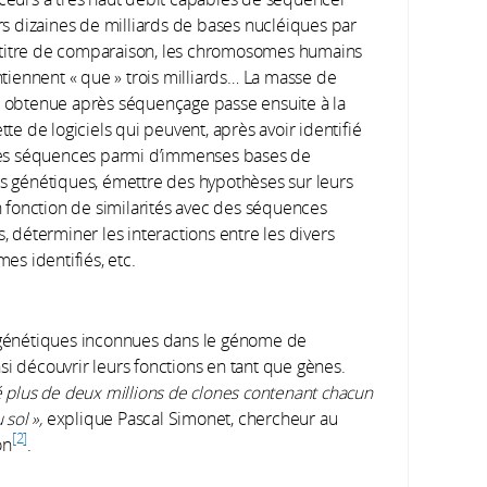
rs dizaines de milliards de bases nucléiques par
À titre de comparaison, les chromosomes humains
ntiennent « que » trois milliards… La masse de
obtenue après séquençage passe ensuite à la
te de logiciels qui peuvent, après avoir identifié
es séquences parmi d’immenses bases de
 génétiques, émettre des hypothèses sur leurs
n fonction de similarités avec des séquences
, déterminer les interactions entre les divers
es identifiés, etc.
génétiques inconnues dans le génome de
insi découvrir leurs fonctions en tant que gènes.
éé plus de deux millions de clones contenant chacun
sol »,
explique Pascal Simonet, chercheur au
2
on
.