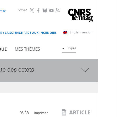
RSS
blogs
Suivre
English version
R : LA SCIENCE FACE AUX INCENDIES
Types
QUE
MES THÈMES
nte des octets
ARTICLE
-
+
A
A
Imprimer