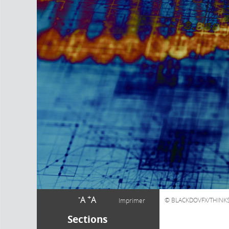
-
+
A
A
BLACKDOVFX/THINKS
Imprimer
Sections