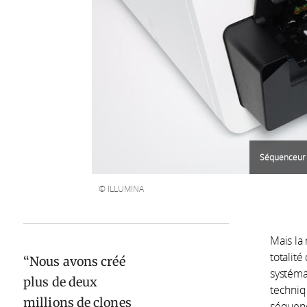
Séquenceur
ILLUMINA
Mais la
totalit
Nous avons créé
systéma
plus de deux
techniq
millions de clones
séquenc