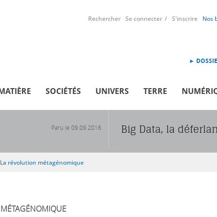
Rechercher
Se connecter
S'inscrire
Nos 
► DOSSIE
MATIÈRE
SOCIÉTÉS
UNIVERS
TERRE
NUMÉRI
Big Data, la déferla
Paru le
09.09.2016
R
La révolution métagénomique
MÉTAGÉNOMIQUE