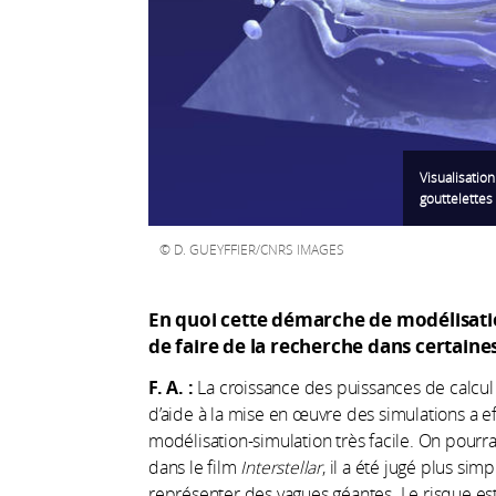
Visualisatio
gouttelettes
D. GUEYFFIER/CNRS IMAGES
En quoi cette démarche de modélisatio
de faire de la recherche dans certaines
F. A. :
La croissance des puissances de calcul 
d’aide à la mise en œuvre des simulations a e
modélisation-simulation très facile. On pourr
dans le film
Interstellar
, il a été jugé plus si
représenter des vagues géantes. Le risque es