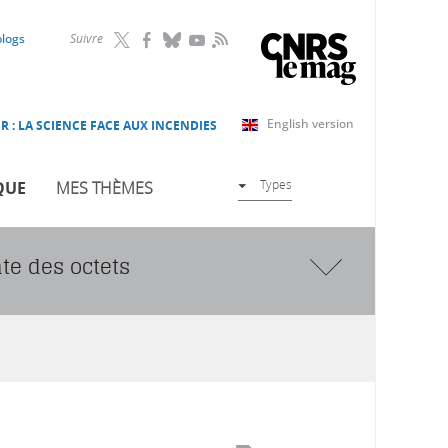
RSS
blogs
Suivre
English version
R : LA SCIENCE FACE AUX INCENDIES
Types
QUE
MES THÈMES
nte des octets