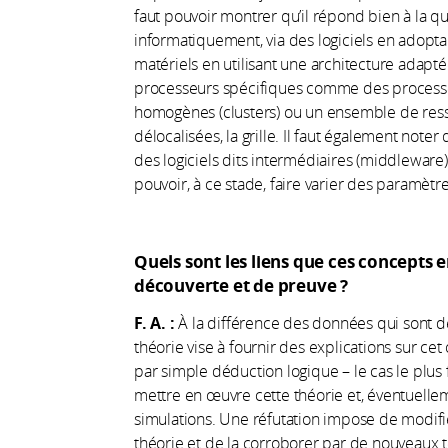
faut pouvoir montrer qu’il répond bien à la q
informatiquement, via des logiciels en adopt
matériels en utilisant une architecture adapté
processeurs spécifiques comme des process
homogènes (clusters) ou un ensemble de res
délocalisées, la grille. Il faut également note
des logiciels dits intermédiaires (middleware)
pouvoir, à ce stade, faire varier des paramè
Quels sont les liens que ces concepts 
découverte et de preuve ?
F. A. :
À la différence des données qui sont d
théorie vise à fournir des explications sur c
par simple déduction logique – le cas le plus
mettre en œuvre cette théorie et, éventuelle
simulations. Une réfutation impose de modifi
théorie et de la corroborer par de nouveaux te