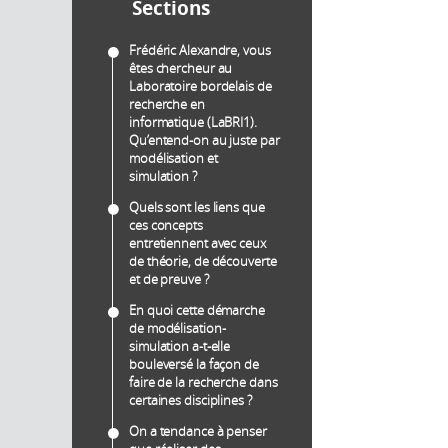
Sections
Frédéric Alexandre, vous
êtes chercheur au
Laboratoire bordelais de
recherche en
informatique (LaBRI1).
Qu’entend-on au juste par
modélisation et
simulation ?
Quels sont les liens que
ces concepts
entretiennent avec ceux
de théorie, de découverte
et de preuve ?
En quoi cette démarche
de modélisation-
simulation a-t-elle
bouleversé la façon de
faire de la recherche dans
certaines disciplines ?
On a tendance à penser