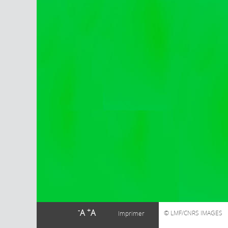
-
+
A
A
LMF/CNRS IMAGES
Imprimer