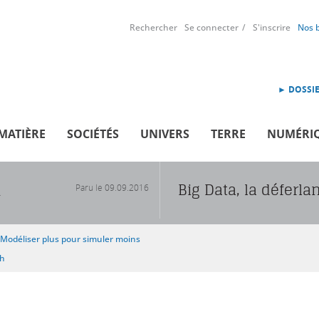
Rechercher
Se connecter
S'inscrire
Nos 
► DOSSIE
MATIÈRE
SOCIÉTÉS
UNIVERS
TERRE
NUMÉRI
Big Data, la déferla
Paru le
09.09.2016
R
Modéliser plus pour simuler moins
sh