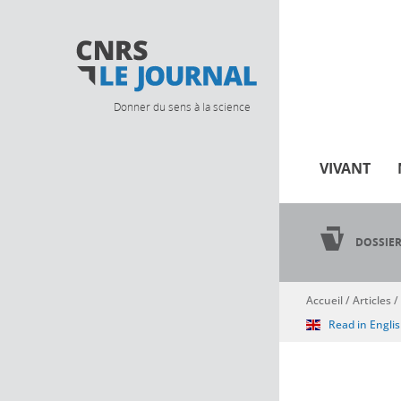
Donner du sens à la science
VIVANT
DOSSIE
Accueil
/
Articles
/
Vous êtes ici
Read in Engli