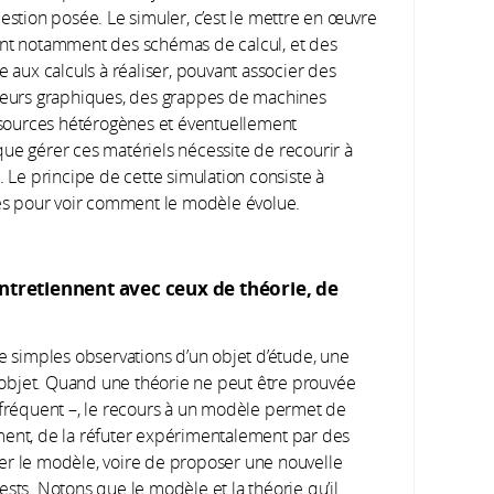
uestion posée. Le simuler, c’est le mettre en œuvre
ant notamment des schémas de calcul, et des
e aux calculs à réaliser, pouvant associer des
eurs graphiques, des grappes de machines
sources hétérogènes et éventuellement
r que gérer ces matériels nécessite de recourir à
. Le principe de cette simulation consiste à
tres pour voir comment le modèle évolue.
entretiennent avec ceux de théorie, de
e simples observations d’un objet d’étude, une
et objet. Quand une théorie ne peut être prouvée
 fréquent –, le recours à un modèle permet de
ment, de la réfuter expérimentalement par des
er le modèle, voire de proposer une nouvelle
sts. Notons que le modèle et la théorie qu’il