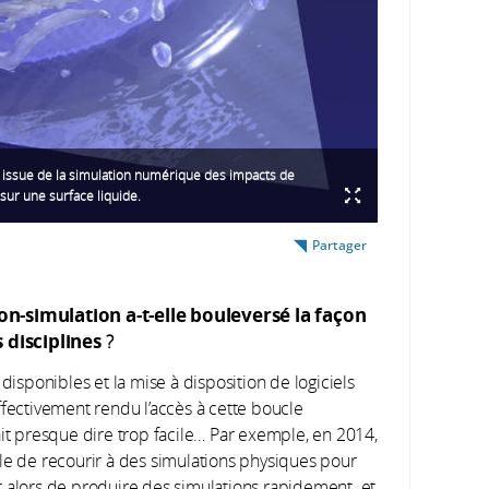
n issue de la simulation numérique des impacts de
 sur une surface liquide.
Partager
n-simulation a-t-elle bouleversé la façon
 disciplines
?
disponibles et la mise à disposition de logiciels
ffectivement rendu l’accès à cette boucle
ait presque dire trop facile… Par exemple, en 2014,
mple de recourir à des simulations physiques pour
t alors de produire des simulations rapidement et