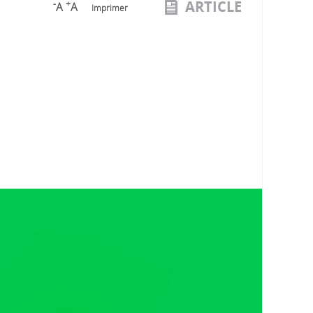
ARTICLE
-
+
A
A
Imprimer