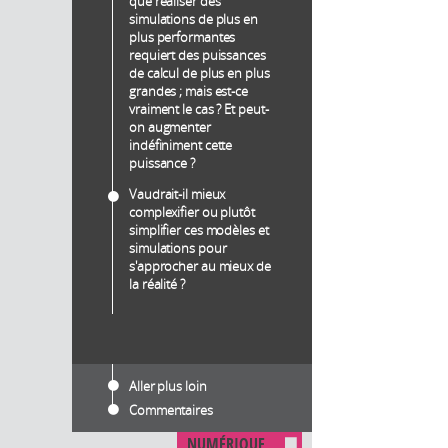
que réaliser des
simulations de plus en
plus performantes
requiert des puissances
de calcul de plus en plus
grandes ; mais est-ce
vraiment le cas ? Et peut-
on augmenter
indéfiniment cette
puissance ?
Vaudrait-il mieux
complexifier ou plutôt
simplifier ces modèles et
simulations pour
s'approcher au mieux de
la réalité ?
Aller plus loin
Commentaires
NUMÉRIQUE