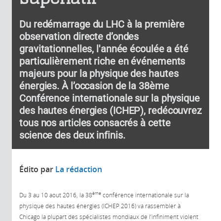
Du redémarrage du LHC à la première
observation directe d’ondes
gravitationnelles, l'année écoulée a été
particulièrement riche en événements
majeurs pour la physique des hautes
énergies. À l’occasion de la 38ème
Conférence internationale sur la physique
des hautes énergies (ICHEP), redécouvrez
tous nos articles consacrés à cette
science des deux infinis.
Édito par
La rédaction
ème
Du 3 au 10 aout 2016, la 38
conférence internationale sur la
physique des hautes énergies (ICHEP 2016) va rassembler à
Chicago la plupart des spécialistes mondiaux de l’infiniment violent