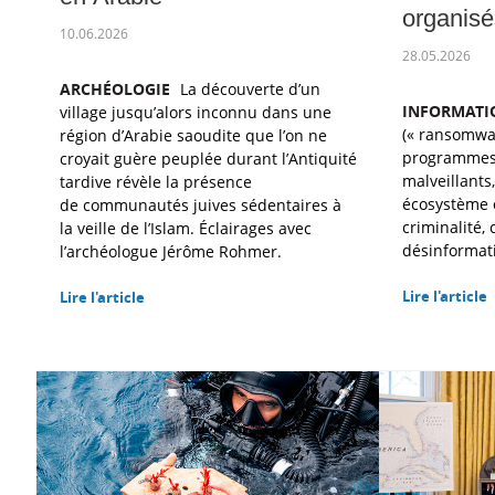
organisé
10.06.2026
28.05.2026
ARCHÉOLOGIE
La découverte d’un
INFORMATI
village jusqu’alors inconnu dans une
(« ransomwar
région d’Arabie saoudite que l’on ne
programmes
croyait guère peuplée durant l’Antiquité
malveillants
tardive révèle la présence
écosystème 
de communautés juives sédentaires à
criminalité,
la veille de l’Islam. Éclairages avec
désinformat
l’archéologue Jérôme Rohmer.
Lire l'article
Lire l'article