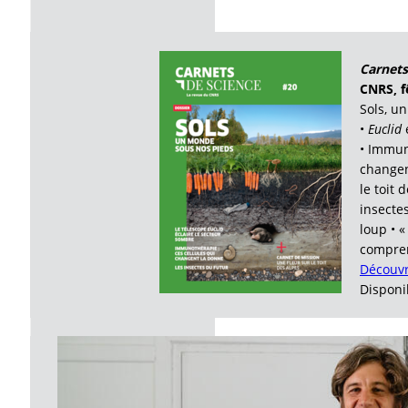
Carnets
CNRS, f
Sols, u
•
Euclid
é
• Immun
changen
le toit 
insectes
loup • 
compren
Découvr
Disponib