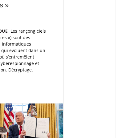
s »
QUE
Les rançongiciels
es ») sont des
 informatiques
, qui évoluent dans un
où s’entremêlent
 cyberespionnage et
ion. Décryptage.