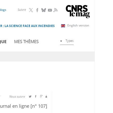
RSS
blogs
Suivre
English version
R : LA SCIENCE FACE AUX INCENDIES
Types
QUE
MES THÈMES
r
Nous suivre
urnal en ligne [n° 107]