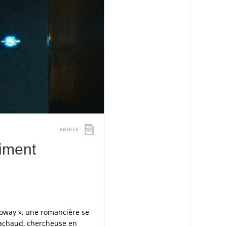
aiment
loway », une romancière se
Pélachaud, chercheuse en