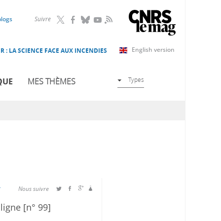
RSS
blogs
Suivre
English version
R : LA SCIENCE FACE AUX INCENDIES
Types
QUE
MES THÈMES
r
Nous suivre
 ligne [n° 99]