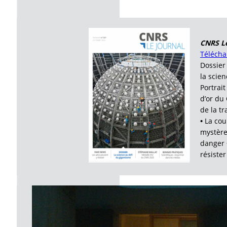
CNRS Le
Télécha
Dossier
la scie
Portrait
d’or d
de la t
•
La cou
mystèr
danger
résiste