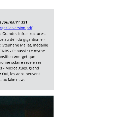
 Journal
n° 321
rgez la version pdf
 : Grandes infrastructures,
nce au défi du gigantisme
♦
 : Stéphane Mallat, médaille
u CNRS
Et aussi : Le mythe
♦
ransition énergétique
ronne solaire révèle ses
es
•
Microalgues, grand
•
Oui, les ados peuvent
r aux fake news