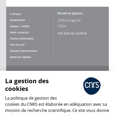
Numéros papiers
À propos
Newsletters
CNRS lemag 324
n°324
Équipe / crédits
Nous contacter
Voir tous les numéros
Charte d'utilisation
Plan du site
Données personnelles
Mentions légales
Nous suivre
Partager
La gestion des
cookies
La politique de gestion des
cookies du CNRS est élaborée en adéquation avec sa
CNRS Le Mag
mission de recherche scientifique. Ce site vous donne