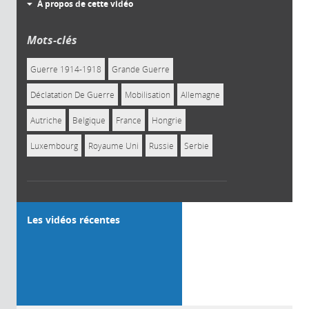
À propos de cette vidéo
Mots-clés
Guerre 1914-1918
Grande Guerre
Déclatation De Guerre
Mobilisation
Allemagne
Autriche
Belgique
France
Hongrie
Luxembourg
Royaume Uni
Russie
Serbie
Les vidéos récentes