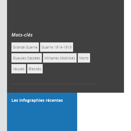
Mots-clés
Grande Guerre
Guerre 1914-1918
Gueules Cassées
Militaires Mobilisés
Morts
Veuves
Blessés
Les infographies récentes