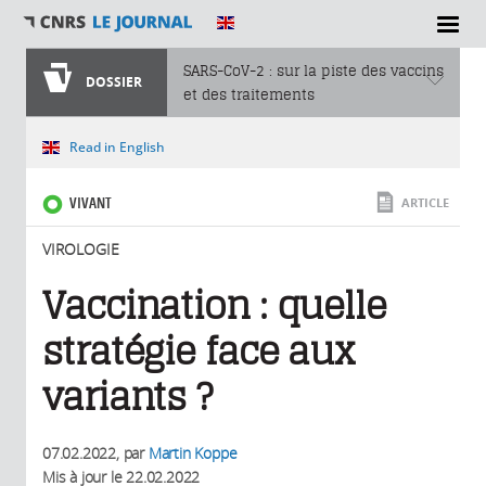
SECTIONS
SARS-CoV-2 : sur la piste des vaccins
DOSSIER
et des traitements
Vous êtes ici
Read in English
VIVANT
ARTICLE
VIROLOGIE
Vaccination : quelle
stratégie face aux
variants ?
07.02.2022
, par
Martin Koppe
Mis à jour le
22.02.2022