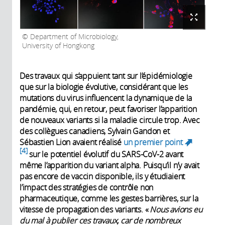
Department of Microbiology,
University of Hongkong
Des travaux qui s’appuient tant sur l’épidémiologie
que sur la biologie évolutive, considérant que les
mutations du virus influencent la dynamique de la
pandémie, qui, en retour, peut favoriser l’apparition
de nouveaux variants si la maladie circule trop. Avec
des collègues canadiens, Sylvain Gandon et
Sébastien Lion avaient réalisé
un premier point
(link
4
sur le potentiel évolutif du SARS-CoV-2 avant
is
même l’apparition du variant alpha. Puisqu’il n’y avait
external)
pas encore de vaccin disponible, ils y étudiaient
l’impact des stratégies de contrôle non
pharmaceutique, comme les gestes barrières, sur la
vitesse de propagation des variants. «
Nous avions eu
du mal à publier ces travaux, car de nombreux