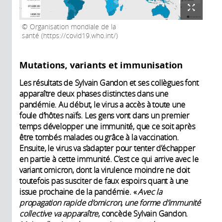
Organisation mondiale de la
santé (https://covid19.who.int/)
Mutations, variants et immunisation
Les résultats de Sylvain Gandon et ses collègues font
apparaître deux phases distinctes dans une
pandémie. Au début, le virus a accès à toute une
foule d’hôtes naïfs. Les gens vont dans un premier
temps développer une immunité, que ce soit après
être tombés malades ou grâce à la vaccination.
Ensuite, le virus va s’adapter pour tenter d’échapper
en partie à cette immunité. C’est ce qui arrive avec le
variant omicron, dont la virulence moindre ne doit
toutefois pas susciter de faux espoirs quant à une
issue prochaine de la pandémie. «
Avec la
propagation rapide d’omicron, une forme d’immunité
collective va apparaître
, concède Sylvain Gandon.