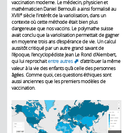
vaccination moderne. Le médecin, physicien et
mathématicien Daniel Bernoulli a ainsi formalisé au
e
XVIII
siècle l’intérêt de la variolisation, dans un
contexte où cette méthode était bien plus
dangereuse que nos vaccins. Le polymathe suisse
avait conclu que la variolisation permettait de gagner
en moyenne trois ans d’espérance de vie. Un calcul
aussitôt critiqué par un autre grand savant de
l’époque, l’encyclopédiste Jean Le Rond d’Alembert,
qui lui reprochait
entre autres
d’attribuer la même
(link is external)
valeur à la vie des enfants qu’à celle des personnes
âgées. Comme quoi, ces questions éthiques sont
aussi anciennes que les premiers modèles de
vaccination.