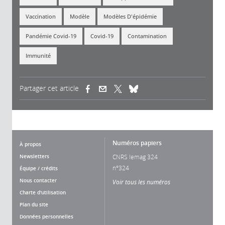
Vaccination
Modèle
Modèles D'épidémie
Pandémie Covid-19
Covid-19
Contamination
Immunité
Partager cet article
(link is external)
(link is external)
(link is external)
Numéros papiers
À propos
Newsletters
CNRS lemag 324
n°324
Équipe / crédits
Nous contacter
Voir tous les numéros
Charte d'utilisation
Plan du site
Données personnelles