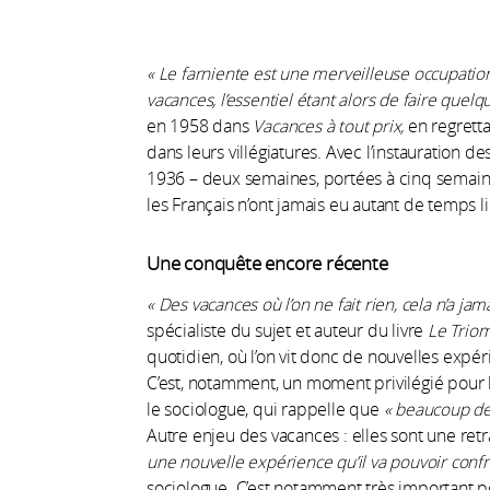
« Le farniente est une merveilleuse occupatio
vacances, l’essentiel étant alors de faire quelq
en 1958 dans
Vacances à tout prix,
en regretta
dans leurs villégiatures. Avec l’instauration 
1936 – deux semaines, portées à cinq semaine
les Français n’ont jamais eu autant de temps li
Une conquête encore récente
« Des vacances où l’on ne fait rien, cela n’a jama
spécialiste du sujet et auteur du livre
Le Triom
quotidien, où l’on vit donc de nouvelles expér
C’est, notamment, un moment privilégié pour l’
le sociologue, qui rappelle que
« beaucoup de 
Autre enjeu des vacances : elles sont une retra
une nouvelle expérience qu’il va pouvoir confro
sociologue. C’est notamment très important po