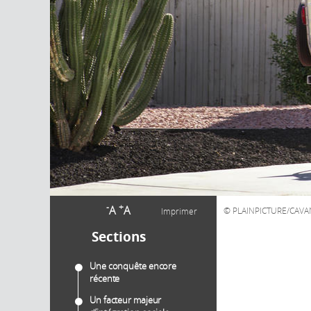
-
+
A
A
PLAINPICTURE/CAVA
Imprimer
Sections
Une conquête encore
récente
Un facteur majeur