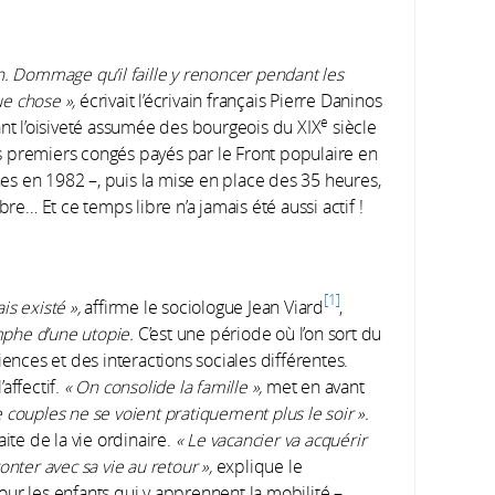
n. Dommage qu’il faille y renoncer pendant les
ue chose »,
écrivait l’écrivain français Pierre Daninos
e
nt l’oisiveté assumée des bourgeois du XIX
siècle
des premiers congés payés par le Front populaire en
s en 1982 –, puis la mise en place des 35 heures,
bre… Et ce temps libre n’a jamais été aussi actif !
1
is existé »,
affirme le sociologue Jean Viard
,
phe d’une utopie.
C’est une période où l’on sort du
iences et des interactions sociales différentes.
affectif.
« On consolide la famille »,
met en avant
couples ne se voient pratiquement plus le soir ».
ite de la vie ordinaire.
« Le vacancier va acquérir
nter avec sa vie au retour »,
explique le
ur les enfants qui y apprennent la mobilité –