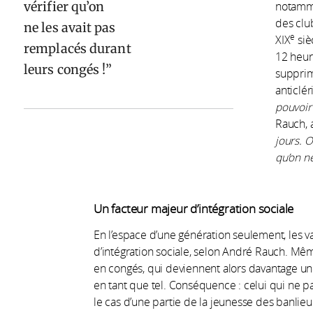
vérifier qu’on
notamme
des clu
ne les avait pas
e
XIX
siè
remplacés durant
12 heure
leurs congés !
supprim
anticlér
pouvoir 
Rauch, 
jours.
O
qu’on ne
Un facteur majeur d’intégration sociale
En l’espace d’une génération seulement, les 
d’intégration sociale, selon André Rauch. Même
en congés, qui deviennent alors davantage une
en tant que tel. Conséquence : celui qui ne pa
le cas d’une partie de la jeunesse des banli