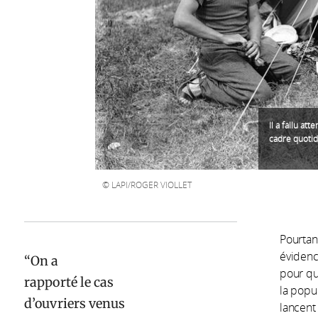
Il a fallu at
cadre quotid
LAPI/ROGER VIOLLET
Pourtant
évidence
On a
pour que
rapporté le cas
la popul
d’ouvriers venus
lancent