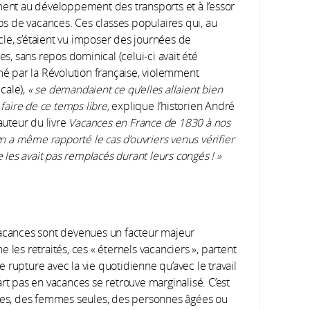
nt au développement des transports et à l’essor
bs de vacances. Ces classes populaires qui, au
cle, s’étaient vu imposer des journées de
s, sans repos dominical (celui-ci avait été
é par la Révolution française, violemment
icale),
« se demandaient ce qu’elles allaient bien
faire de ce temps libre,
explique l’historien André
auteur du livre
Vacances en France de 1830 à nos
n a même rapporté le cas d’ouvriers venus vérifier
 les avait pas remplacés durant leurs congés ! »
vacances sont devenues un facteur majeur
 les retraités, ces « éternels vacanciers », partent
 rupture avec la vie quotidienne qu’avec le travail
rt pas en vacances se retrouve marginalisé. C’est
eues, des femmes seules, des personnes âgées ou