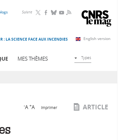
RSS
blogs
Suivre
English version
R : LA SCIENCE FACE AUX INCENDIES
Types
QUE
MES THÈMES
ARTICLE
-
+
A
A
Imprimer
es