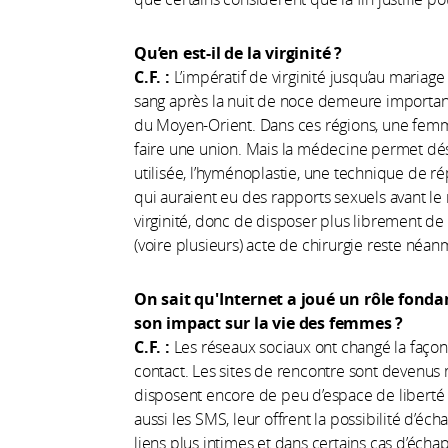
Qu’en est-il de la virginité ?
C.F. :
L’impératif de virginité jusqu’au mariage 
sang après la nuit de noce demeure import
du Moyen-Orient. Dans ces régions, une femme 
faire une union. Mais la médecine permet déso
utilisée, l’hyménoplastie, une technique de 
qui auraient eu des rapports sexuels avant le 
virginité, donc de disposer plus librement de 
(voire plusieurs) acte de chirurgie reste néa
On sait qu'Internet a joué un rôle fond
son impact sur la vie des femmes ?
C.F. :
Les réseaux sociaux ont changé la faço
contact. Les sites de rencontre sont devenus 
disposent encore de peu d’espace de liberté à
aussi les SMS, leur offrent la possibilité d’éc
liens plus intimes et dans certains cas d’éch