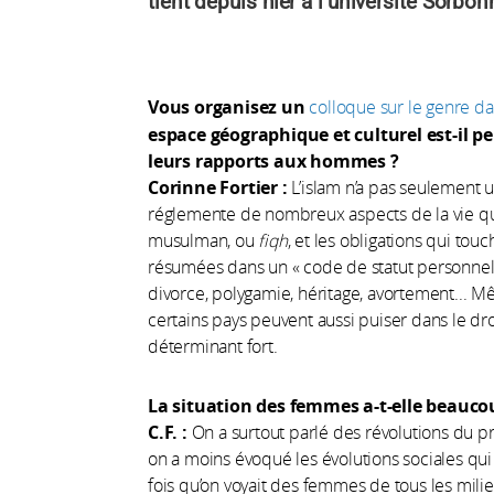
tient depuis hier à l’université Sorbon
Vous organisez un
colloque sur le genre 
espace géographique et culturel est-il p
leurs rapports aux hommes ?
Corinne Fortier :
L’islam n’a pas seulement un
réglemente de nombreux aspects de la vie qu
musulman, ou
fiqh
, et les obligations qui to
résumées dans un « code de statut personnel 
divorce, polygamie, héritage, avortement... M
certains pays peuvent aussi puiser dans le dro
déterminant fort.
La situation des femmes a-t-elle beauco
C.F. :
On a surtout parlé des révolutions du p
on a moins évoqué les évolutions sociales qui
fois qu’on voyait des femmes de tous les mili