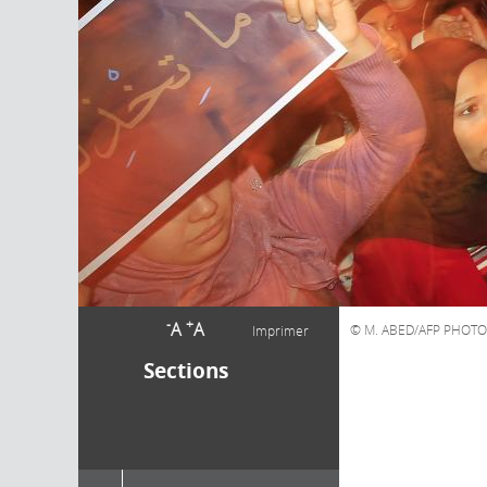
-
+
A
A
M. ABED/AFP PHOTO
Imprimer
Sections