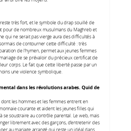
reste très fort, et le symbole du drap souillé de
ant pour de nombreux musulmans du Maghreb et
qui ne serait pas vierge aura des difficultés à
rmais de contourner cette difficulté : très
réparation de l’hymen, permet aux jeunes femmes
mariage de se prévaloir du précieux certificat de
leur corps. Le fait que cette liberté passe par un
nmoins une violence symbolique.
amental dans les révolutions arabes. Quid de
n dont les hommes et les femmes entrent en
monnaie courante et aident les jeunes filles qui
 se soustraire au contrôle parental. Le web, mais
hanger librement avec des garçons, d’entretenir des
apper au mariage arrangé qui reste un idéal dans