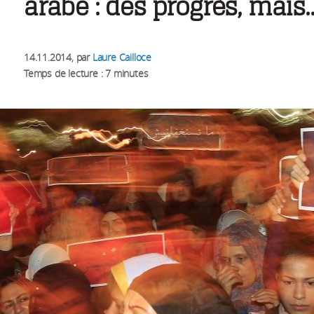
arabe : des progrès, mais..
14.11.2014
, par
Laure Cailloce
Temps de lecture : 7 minutes