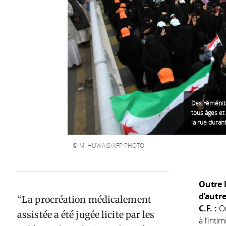
Des Yéménit
tous âges e
la rue duran
M. HUWAIS/AFP PHOTO
Outre l
d’autr
La procréation médicalement
C.F. :
Ou
assistée a été jugée licite par les
à l’int