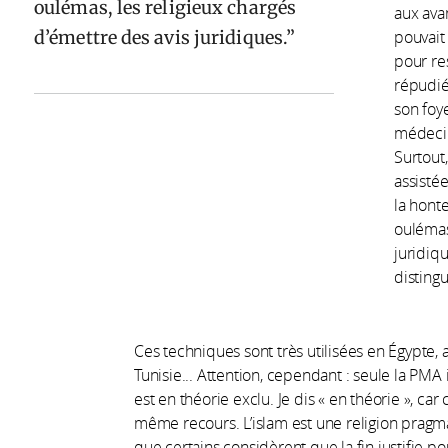
oulémas, les religieux chargés
aux ava
d’émettre des avis juridiques.
pouvait
pour res
répudiée
son foye
médecin
Surtout
assisté
la honte
oulémas
juridiqu
distingu
Ces techniques sont très utilisées en Égypte, 
Tunisie... Attention, cependant : seule la PMA
est en théorie exclu. Je dis « en théorie », c
même recours. L’islam est une religion pragma
que certains considèrent que la fin justifie po