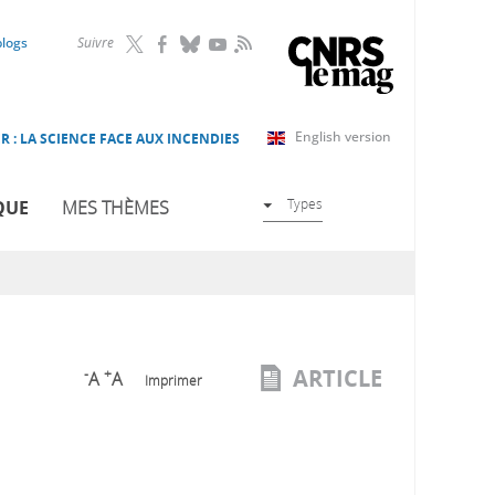
RSS
blogs
Suivre
English version
R : LA SCIENCE FACE AUX INCENDIES
Types
QUE
MES THÈMES
ARTICLE
-
+
A
A
Imprimer