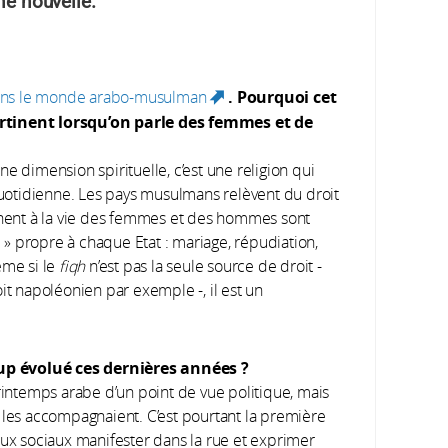
ne nouvelle.
. Pourquoi cet
dans le monde arabo-musulman
(link is
ertinent lorsqu’on parle des femmes et de
external)
e dimension spirituelle, c’est une religion qui
otidienne. Les pays musulmans relèvent du droit
uchent à la vie des femmes et des hommes sont
» propre à chaque Etat : mariage, répudiation,
ême si le
fiqh
n’est pas la seule source de droit -
it napoléonien par exemple -, il est un
up évolué ces dernières années ?
rintemps arabe d’un point de vue politique, mais
 les accompagnaient. C’est pourtant la première
eux sociaux manifester dans la rue et exprimer