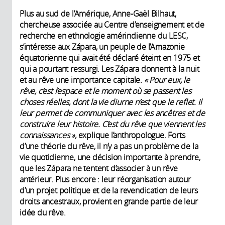
Plus au sud de l’Amérique, Anne-Gaël Bilhaut,
chercheuse associée au Centre d’enseignement et de
recherche en ethnologie amérindienne du LESC,
s’intéresse aux Zápara, un peuple de l’Amazonie
équatorienne qui avait été déclaré éteint en 1975 et
qui a pourtant ressurgi. Les Zápara donnent à la nuit
et au rêve une importance capitale.
« Pour eux, le
rêve, c’est l’espace et le moment où se passent les
choses réelles, dont la vie diurne n’est que le reflet. Il
leur permet de communiquer avec les ancêtres et de
construire leur histoire. C’est du rêve que viennent les
connaissances »,
explique l’anthropologue. Forts
d’une théorie du rêve, il n’y a pas un problème de la
vie quotidienne, une décision importante à prendre,
que les Zápara ne tentent d’associer à un rêve
antérieur. Plus encore : leur réorganisation autour
d’un projet politique et de la revendication de leurs
droits ancestraux, provient en grande partie de leur
idée du rêve.