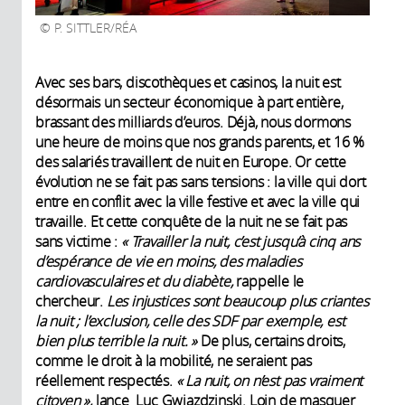
P. SITTLER/RÉA
Avec ses bars, discothèques et casinos, la nuit est
désormais un secteur économique à part entière,
brassant des milliards d’euros. Déjà, nous dormons
une heure de moins que nos grands parents, et 16 %
des salariés travaillent de nuit en Europe. Or cette
évolution ne se fait pas sans tensions : la ville qui dort
entre en conflit avec la ville festive et avec la ville qui
travaille. Et cette conquête de la nuit ne se fait pas
sans victime :
« Travailler la nuit, c’est jusqu’à cinq ans
d’espérance de vie en moins, des maladies
cardiovasculaires et du diabète,
rappelle le
chercheur.
Les injustices sont beaucoup plus criantes
la nuit ; l’exclusion, celle des SDF par exemple, est
bien plus terrible la nuit. »
De plus, certains droits,
comme le droit à la mobilité, ne seraient pas
réellement respectés.
« La nuit, on n’est pas vraiment
citoyen »,
lance Luc Gwiazdzinski. Loin de masquer