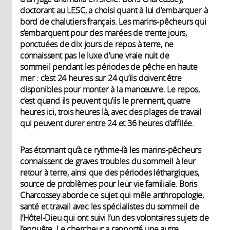
doctorant au LESC, a choisi quant à lui d’embarquer à
bord de chalutiers français. Les marins-pêcheurs qui
s’embarquent pour des marées de trente jours,
ponctuées de dix jours de repos à terre, ne
connaissent pas le luxe d’une vraie nuit de
sommeil pendant les périodes de pêche en haute
mer : c’est 24 heures sur 24 qu’ils doivent être
disponibles pour monter à la manœuvre. Le repos,
c’est quand ils peuvent qu’ils le prennent, quatre
heures ici, trois heures là, avec des plages de travail
qui peuvent durer entre 24 et 36 heures d’affilée.
Pas étonnant qu’à ce rythme-là les marins-pêcheurs
connaissent de graves troubles du sommeil à leur
retour à terre, ainsi que des périodes léthargiques,
source de problèmes pour leur vie familiale. Boris
Charcossey aborde ce sujet qui mêle anthropologie,
santé et travail avec les spécialistes du sommeil de
l’Hôtel-Dieu qui ont suivi l’un des volontaires sujets de
l’enquête. Le chercheur a rapporté une autre