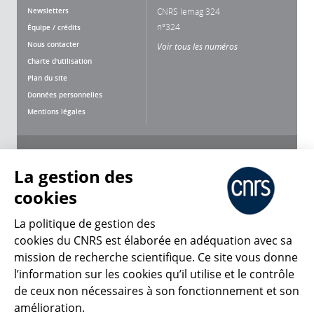
Newsletters
CNRS lemag 324
n°324
Équipe / crédits
Nous contacter
Voir tous les numéros
Charte d'utilisation
Plan du site
Données personnelles
Mentions légales
Nous suivre
Partager
La gestion des
cookies
La politique de gestion des
cookies du CNRS est élaborée en adéquation avec sa
CNRS Le Mag
mission de recherche scientifique. Ce site vous donne
l’information sur les cookies qu’il utilise et le contrôle
de ceux non nécessaires à son fonctionnement et son
© 2026, CNRS
amélioration.