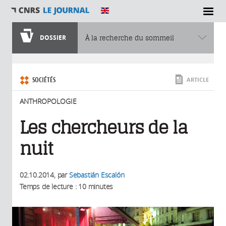
SECTIONS
DOSSIER
À la recherche du sommeil
Vous êtes ici
SOCIÉTÉS
ARTICLE
ANTHROPOLOGIE
Les chercheurs de la
nuit
02.10.2014
, par
Sebastián Escalón
Temps de lecture : 10 minutes