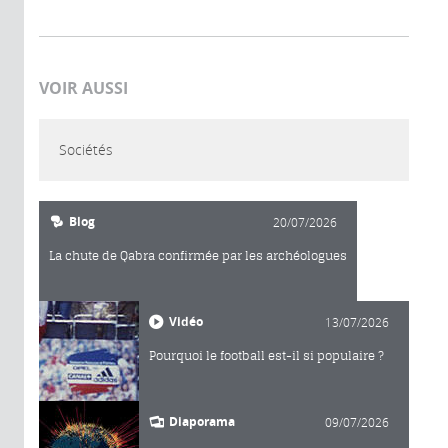
VOIR AUSSI
Sociétés
Blog
20/07/2026
La chute de Qabra confirmée par les archéologues
Vidéo
13/07/2026
Pourquoi le football est-il si populaire ?
Diaporama
09/07/2026