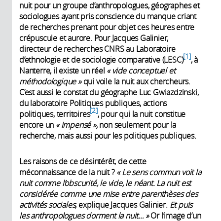
nuit pour un groupe d’anthropologues, géographes et
sociologues ayant pris conscience du manque criant
de recherches prenant pour objet ces heures entre
crépuscule et aurore. Pour Jacques Galinier,
directeur de recherches CNRS au Laboratoire
1
d’ethnologie et de sociologie comparative (LESC)
, à
Nanterre, il existe un réel
« vide conceptuel et
méthodologique »
qui voile la nuit aux chercheurs.
C’est aussi le constat du géographe Luc Gwiazdzinski,
du laboratoire Politiques publiques, actions
2
politiques, territoires
, pour qui la nuit constitue
encore un
« impensé »,
non seulement pour la
recherche, mais aussi pour les politiques publiques.
Les raisons de ce désintérêt, de cette
méconnaissance de la nuit ?
« Le sens commun voit la
nuit comme l’obscurité, le vide, le néant. La nuit est
considérée comme une mise entre parenthèses des
activités sociales,
explique Jacques Galinier.
Et puis
les anthropologues dorment la nuit… »
Or l’image d’un