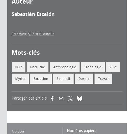
Auteur
Sebastián Escalón
En savoir plus sur l'auteur
Mots-clés
Nuit
Nocturne
Anthropologie
Ethnologie
Ville
Mythe
Exclusion
Sommeil
Dormir
Travail
Partager cet article
(link is external)
(link is external)
(link is external)
Numéros papiers
À propos