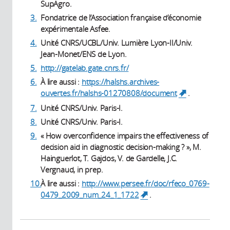
SupAgro.
3.
Fondatrice de l’Association française d’économie
expérimentale Asfee.
4.
Unité CNRS/UCBL/Univ. Lumière Lyon-II/Univ.
Jean-Monet/ENS de Lyon.
5.
http://gatelab.gate.cnrs.fr/
6.
À lire aussi :
https://halshs.archives-
ouvertes.fr/halshs-01270808/document
.
(link is
external)
7.
Unité CNRS/Univ. Paris-I.
8.
Unité CNRS/Univ. Paris-I.
9.
« How overconfidence impairs the effectiveness of
decision aid in diagnostic decision-making ? », M.
Hainguerlot, T. Gajdos, V. de Gardelle, J.C.
Vergnaud, in prep.
10.
À lire aussi :
http://www.persee.fr/doc/rfeco_0769-
0479_2009_num_24_1_1722
.
(link is external)