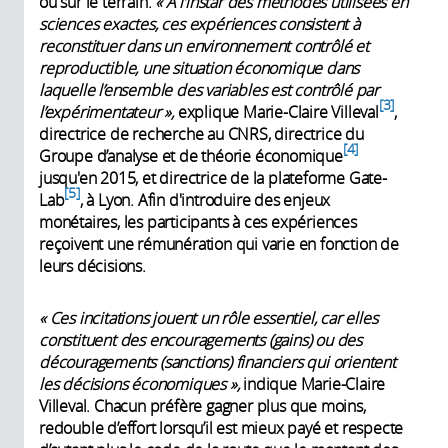
ou sur le terrain.
« À l’instar des méthodes utilisées en
sciences exactes, ces expériences consistent à
reconstituer dans un environnement contrôlé et
reproductible, une situation économique dans
laquelle l’ensemble des variables est contrôlé par
3
l’expérimentateur »,
explique Marie-Claire Villeval
,
directrice de recherche au CNRS, directrice du
4
Groupe d’analyse et de théorie économique
jusqu'en 2015, et directrice de la plateforme Gate-
5
Lab
, à Lyon. Afin d'introduire des enjeux
monétaires, les participants à ces expériences
reçoivent une rémunération qui varie en fonction de
leurs décisions.
« Ces incitations jouent un rôle essentiel, car elles
constituent des encouragements (gains) ou des
découragements (sanctions) financiers qui orientent
les décisions économiques »,
indique Marie-Claire
Villeval. Chacun préfère gagner plus que moins,
redouble d’effort lorsqu’il est mieux payé et respecte