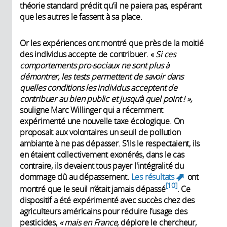
théorie standard prédit qu’il ne paiera pas, espérant
que les autres le fassent à sa place.
Or les expériences ont montré que près de la moitié
des individus accepte de contribuer. «
Si ces
comportements pro-sociaux ne sont plus à
démontrer, les tests permettent de savoir dans
quelles conditions les individus acceptent de
contribuer au bien public et jusqu’à quel point ! »,
souligne Marc Willinger qui a récemment
expérimenté une nouvelle taxe écologique. On
proposait aux volontaires un seuil de pollution
ambiante à ne pas dépasser. S’ils le respectaient, ils
en étaient collectivement exonérés, dans le cas
contraire, ils devaient tous payer l'intégralité du
dommage dû au dépassement.
Les résultats
ont
(link
10
montré que le seuil n’était jamais dépassé
. Ce
is
dispositif a été expérimenté avec succès chez des
external)
agriculteurs américains pour réduire l’usage des
pesticides,
« mais en France,
déplore le chercheur,