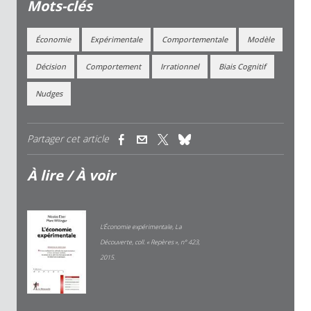
Mots-clés
Économie
Expérimentale
Comportementale
Modèle
Décision
Comportement
Irrationnel
Biais Cognitif
Nudges
Partager cet article
(link is external)
(link is external)
(link is external)
À lire / À voir
L’Économie expérimentale, La
Découverte, coll. « Repères », n° 423,
2015.