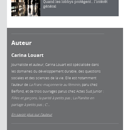
Quand les lobbys protègent… l’intérêt
général
Auteur
Carina Louart
Journaliste et auteur, Carina Louart est spécialisée dans
les domaines du développement durable, des questions
sociales et des sciences de la vie. Elle est notamment
l’auteur de
La Franc-maçonnerie au féminin,
paru chez
Belfond, et de trois ouvrages parus chez Actes Sud Junior :
Filles et garçons, la parité à petits pas
; La Planète en
partage à petits pas
; C’...
En savoir plus sur l'auteur