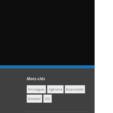
Mots-clés
Microalgues
Ingénierie
Bioprocédés
Biodiésel
CO2