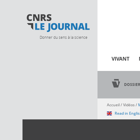
Donner du sens à la science
VIVANT
DOSSIE
Accueil
/
Vidéos
/
M
Vous êtes ici
Read in Engli