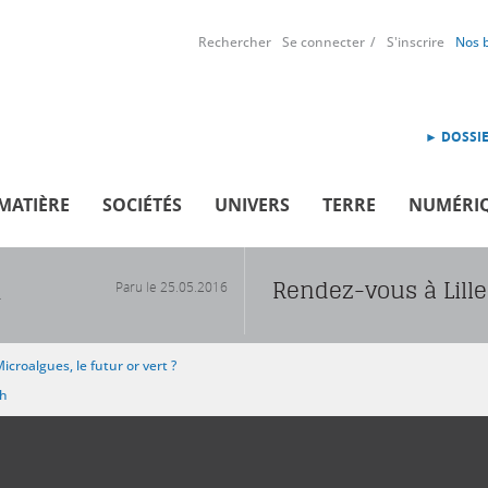
Rechercher
Se connecter
S'inscrire
Nos 
► DOSSIE
MATIÈRE
SOCIÉTÉS
UNIVERS
TERRE
NUMÉRI
Rendez-vous à Lill
Paru le
25.05.2016
R
icroalgues, le futur or vert ?
sh