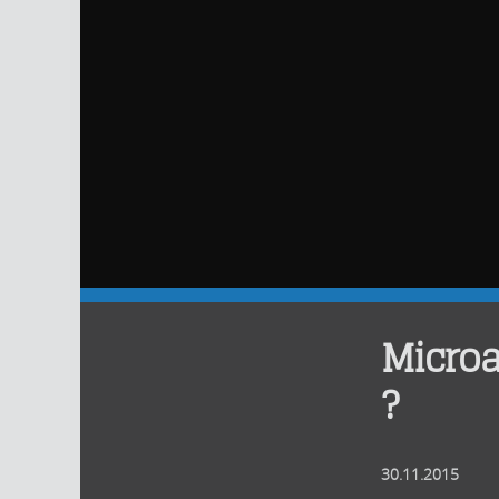
Microa
?
30.11.2015