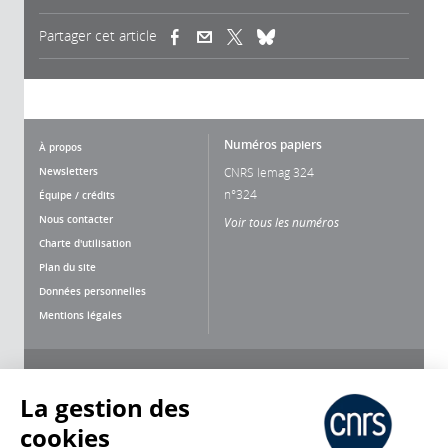
Partager cet article
(link is external)
(link is external)
(link is external)
Numéros papiers
À propos
Newsletters
CNRS lemag 324
n°324
Équipe / crédits
Nous contacter
Voir tous les numéros
Charte d'utilisation
Plan du site
Données personnelles
Mentions légales
Nous suivre
Partager
La gestion des
cookies