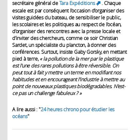
secrétaire général de
Tara Expéditions
. Chaque
(link is
escale est par conséquent l’occasion d’organiser des
external)
visites guidées du bateau, de sensibiliser le public,
les scolaires et les politiques au respect de l’océan,
d’organiser des rencontres avec la presse locale et
d’inviter des chercheurs, comme ce soir Christian
Sardet, un spécialiste du plancton, à donner des
conférences. Surtout, insiste Gaby Gorsky, en mettant
pied à terre,
« la pollution de la mer par le plastique
est l’une des rares pollutions à être réversible. On
peut tout à fait y mettre un terme en modifiant nos
habitudes et en encourageant l’industrie à mettre au
point de nouveaux plastiques biodégradables. N’est-
ce pas un challenge fabuleux ? »
A lire aussi : "
24 heures chrono pour étudier les
océans
"