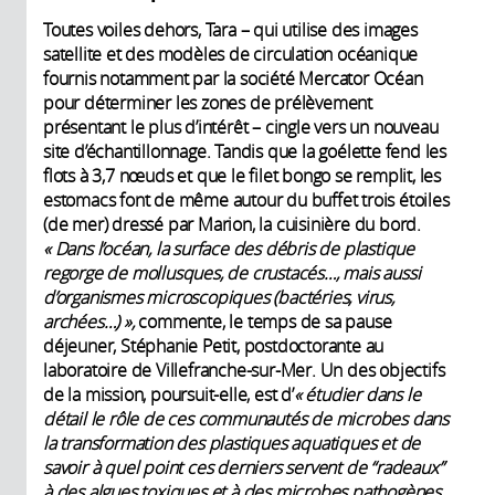
Toutes voiles dehors, Tara – qui utilise des images
satellite et des modèles de circulation océanique
fournis notamment par la société Mercator Océan
pour déterminer les zones de prélèvement
présentant le plus d’intérêt – cingle vers un nouveau
site d’échantillonnage. Tandis que la goélette fend les
flots à 3,7 nœuds et que le filet bongo se remplit, les
estomacs font de même autour du buffet trois étoiles
(de mer) dressé par Marion, la cuisinière du bord.
« Dans l’océan, la surface des débris de plastique
regorge de mollusques, de crustacés…, mais aussi
d’organismes microscopiques (bactéries, virus,
archées…) »,
commente, le temps de sa pause
déjeuner, Stéphanie Petit, postdoctorante au
laboratoire de Villefranche-sur-Mer. Un des objectifs
de la mission, poursuit-elle, est d’
« étudier dans le
détail le rôle de ces communautés de microbes dans
la transformation des plastiques aquatiques et de
savoir à quel point ces derniers servent de “radeaux”
à des algues toxiques et à des microbes pathogènes