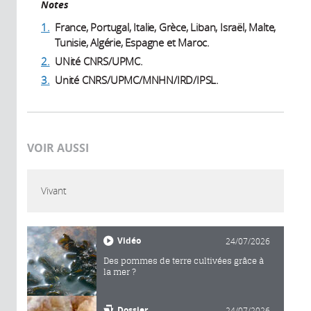
Notes
1.
France, Portugal, Italie, Grèce, Liban, Israël, Malte,
Tunisie, Algérie, Espagne et Maroc.
2.
UNité CNRS/UPMC.
3.
Unité CNRS/UPMC/MNHN/IRD/IPSL.
VOIR AUSSI
Vivant
Vidéo
24/07/2026
Des pommes de terre cultivées grâce à
la mer ?
Dossier
24/07/2026