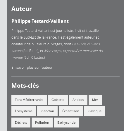
Auteur
Philippe Testard-Vaillant
Philippe Testard-Vaillant est journaliste. Il vit et travaille
dans le Sud-Est de la France. Il est également auteur et
coauteur de plusieurs ouvrages, dont
Le Guide du Paris
savant
(éd. Belin), et
Mon corps, la première merveille du
monde
(éd. JC Lattès).
En savoir plus sur l'auteur
Mots-clés
Tara Méditerranée
Goélette
Antibes
Mer
Écosystème
Plancton
Échantillon
Plastique
Déchets
Pollution
Bathysonde