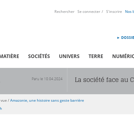
Rechercher
Se connecter
S'inscrire
Nos 
► DOSSIE
MATIÈRE
SOCIÉTÉS
UNIVERS
TERRE
NUMÉRI
La société face au 
Paru le
10.04.2024
R
 vue
/
Amazonie, une histoire sans geste barrière
sh