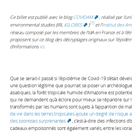
Ce billet est publié avec le blog
COVIDAM
, réalisé par l’u
(link is externa
1
environmental studies (IRL i
GLOBES
)
et l’
Institut des A
(link is external)
réseau composé par les membres de l’IdA en France et à l’étra
proposent sur ce blog des décryptages originaux sur l'épidém
d’informations
ici
.
Que se serait-il passé si l'épidémie de Covid-19 s’était déve
une question légitime que pourrait se poser un archéologue. E
asiatiques, la forêt tropicale humide d’Amazonie est potent
qui ne demandent qu’à éclore pour mieux se répandre sur l
transformés par les humains sont sujets à l’apparition de ma
de vie dans les terres tropicales ajoute un degré de risque 
des zoonoses surprenantes
, c’est-à-dire des infections 
(link is external)
cadeaux empoisonnés sont également variés, entre les vor