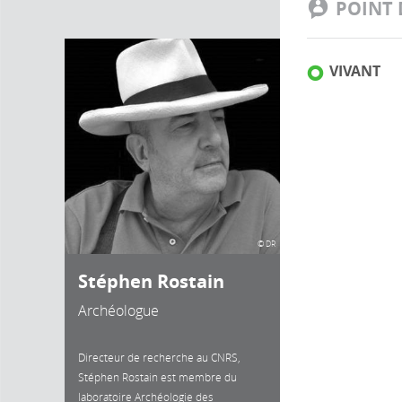
POINT 
VIVANT
© DR
Stéphen Rostain
Archéologue
Directeur de recherche au CNRS,
Stéphen Rostain est membre du
laboratoire Archéologie des