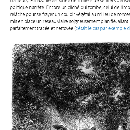
D’ailleurs, l’Amazonie est striée de milliers de sentiers den
politique n’arrête. Encore un cliché qui tombe, celui de l’im
relâche pour se frayer un couloir végétal au milieu de ronce
mis en place un réseau viaire soigneusement planifié, allant d
parfaitement tracée et nettoyée (
c’était le cas par exemple 