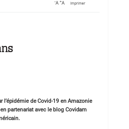
-
+
A
A
Imprimer
ans
sur l’épidémie de Covid-19 en Amazonie
re en partenariat avec le blog Covidam
méricain.