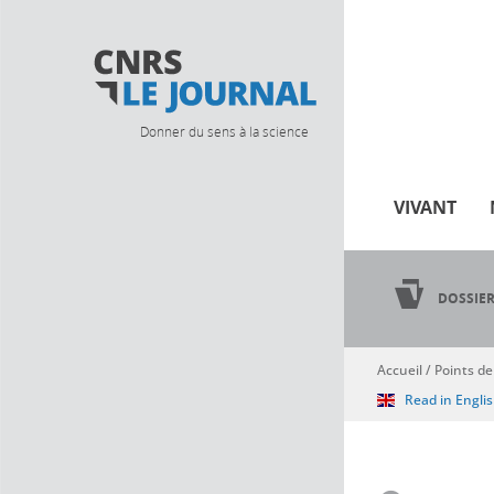
Donner du sens à la science
VIVANT
DOSSIE
Accueil
/
Points de
Vous êtes ici
Read in Engli