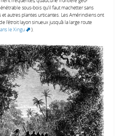
sément fréquentés, qu’aucune frontière géo-
pénétrable sous-bois qu’il faut machetter sans
s et autres plantes urticantes. Les Amérindiens ont
e l’étroit layon sinueux jusqu’à la large route
dans le Xingu
).
(link is external)