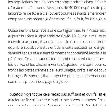
les populations locales, sans en comprendre à chaque fois les
délicatement élaborés. Avec près de 40 000 espèces de pla
laboratoire de luxe à ciel ouvert pour les savants amérindien
composer une recette guérisseuse : fleur, fruit, feuille, tig
Qu’auraient-ils faits face à une contagion inédite ? Vraisem
aujourd’hui face à l'épidémie de Covid-19. À voir le mal s
individu à un autre, ils auraient conclu que les relations en
équilibre social, constituaient dans cette situation un danger
seraient reclus et auraient fermement condamné l’accès à leur
pénétrer. C’est ce qu’ont fait de nombreuses ethnies actuel
les Kichwa et les Chicham Aents d’Équateur ont opté pour ce
troncs les pistes d’entrée de leurs villages, prêts à en déco
barrages. En somme, ils ont penché pour le confinement com
comme la plupart des pays du globe.
Toutefois, voyant que cela n’était pas suffisant et qu’il fallai
auraient réfléchi à créer des pharmacopées adaptées. En l
c’est ce qu’ont choisi les Amérindiens de 2020. Des débats