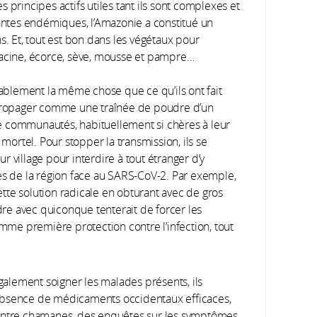
 principes actifs utiles tant ils sont complexes et
ntes endémiques, l’Amazonie a constitué un
s. Et, tout est bon dans les végétaux pour
e, racine, écorce, sève, mousse et pampre…
blablement la même chose que ce qu’ils ont fait
e propager comme une traînée de poudre d’un
tre communautés, habituellement si chères à leur
 mortel. Pour stopper la transmission, ils se
 village pour interdire à tout étranger d’y
les de la région face au SARS-CoV-2. Par exemple,
tte solution radicale en obturant avec de gros
udre avec quiconque tenterait de forcer les
me première protection contre l’infection, tout
t également soigner les malades présents, ils
’absence de médicaments occidentaux efficaces,
 entre chamanes, des enquêtes sur les symptômes,