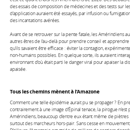
des essais de composition de médecines et des tests sur les
d’application auraient été essayés, par infusion ou fumigati
des incantations avérées.
Avant de se retrouver sur la pente fatale, les Amérindiens a
autres êtres de l’au-delà pour prendre conseil et apprendre d
qu’ils savaient être efficace : éviter la contagion, expérime
non-humains possibles. En quelque sorte, ils auraient interagi
environnant d’où était parti le danger viral pour apaiser la d
apaisée.
Tous les chemins mènent à l’Amazone
Comment une telle épidémie aurait pu se propager ? En prena
contrairement à une image d’Épinal tenace, la pirogue n’est
Amérindiens, beaucoup d’entre eux étant même de piètres nav
surtout des marcheurs hors-pair. Sans cesse en mouvement, il