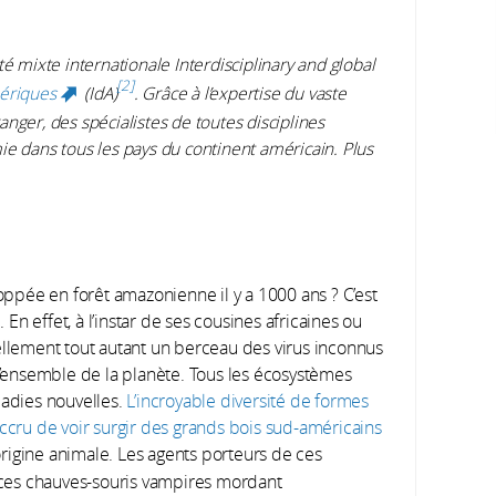
nité mixte internationale Interdisciplinary and global
l)
2
mériques
(IdA)
. Grâce à l’expertise du vaste
(link is external)
nger, des spécialistes de toutes disciplines
ie dans tous les pays du continent américain. Plus
loppée en forêt amazonienne il y a 1000 ans ? C’est
n effet, à l’instar de ses cousines africaines ou
iellement tout autant un berceau des virus inconnus
’ensemble de la planète. Tous les écosystèmes
ladies nouvelles.
L’incroyable diversité de formes
accru de voir surgir des grands bois sud-américains
d’origine animale. Les agents porteurs de ces
aces chauves-souris vampires mordant