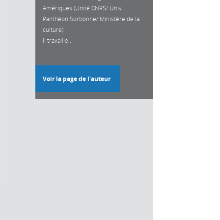
Amériques (Unité CNRS/ Univ.
Panthéon Sorbonne/ Ministère de la
culture).
Il travaille...
Voir la page de l'auteur