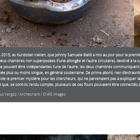
n 2015, au Kurdistan irakien, que Johnny Samuele Baldi a mis au jour pour la premi
deux chambres non superposées (l’une allongée et l’autre circulaire), destiné à la
e pouvant être indépendantes l’une de l’autre, les deux chambres communiquent
e plus ou moins longue, en général souterraine. De prime abord, rien d’extraordina
ide le premier mystère pour les chercheurs, qui ne parvenaient pas à expliquer l
t que, se sont-ils rendu compte, plusieurs de ces fours pouvaient être connectés 
aut Vergoz / Archéorient / CNRS Images