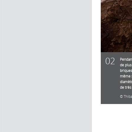
02
Pendant
de plus
briques
même si
diamètr
de très
Thib