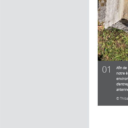
01
Afin de
notre è
environ
d’entre
antenne
Thib