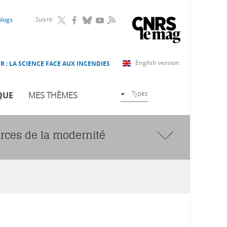
RSS
blogs
Suivre
English version
R : LA SCIENCE FACE AUX INCENDIES
Types
QUE
MES THÈMES
urces de la modernité