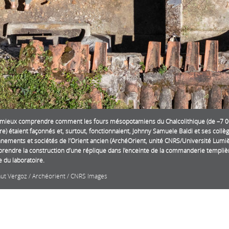
 mieux comprendre comment les fours mésopotamiens du Chalcolithique (de –7 00
re) étaient façonnés et, surtout, fonctionnaient, Johnny Samuele Baldi et ses collè
nements et sociétés de l’Orient ancien (ArchéOrient, unité CNRS/Université Lumiè
prendre la construction d’une réplique dans l’enceinte de la commanderie templièr
 du laboratoire.
aut Vergoz / Archéorient / CNRS Images