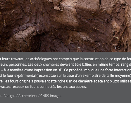
 leurs travaux, les archéologues ont compris que la construction de ce type de fo
ieurs personnes. Les deux chambres devaient être bâties en même temps, rang d
 – à la manière d’une impression en 3D. Ce procédé implique une forte interaction 
 le four expérimental (reconstitué sur la base d’un exemplaire de taille moyenne)
e, les fours originels pouvaient atteindre 8 m de diamètre et étaient plutôt utilis
 vastes réseaux de fours connectés les uns aux autres.
aut Vergoz / Archéorient / CNRS Images