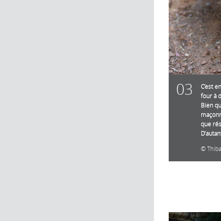
03
C’est e
four à 
Bien qu
maçonné
que rés
D’autan
Thib