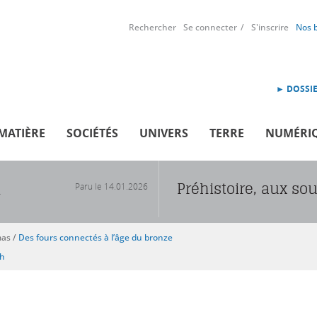
Rechercher
Se connecter
S'inscrire
Nos 
► DOSSIE
MATIÈRE
SOCIÉTÉS
UNIVERS
TERRE
NUMÉRI
Préhistoire, aux so
Paru le
14.01.2026
R
mas
/
Des fours connectés à l’âge du bronze
sh