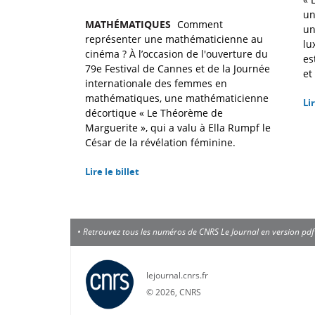
un
MATHÉMATIQUES
Comment
un
représenter une mathématicienne au
lu
cinéma ? À l’occasion de l'ouverture du
es
79e Festival de Cannes et de la Journée
et
internationale des femmes en
mathématiques, une mathématicienne
Lir
décortique « Le Théorème de
Marguerite », qui a valu à Ella Rumpf le
César de la révélation féminine.
Lire le billet
•
Retrouvez tous les numéros de
CNRS Le Journal
en version pd
lejournal.cnrs.fr
©
2026, CNRS