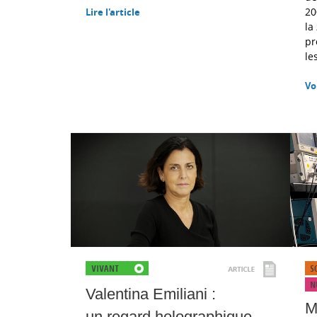
20
Lire l'article
la
pr
le
Vo
Valentina Emiliani :
M
un regard holographique