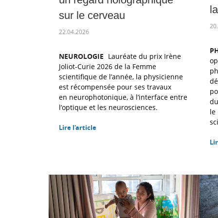
l
sur le cerveau
20
22.04.2026
P
NEUROLOGIE
Lauréate du prix Irène
op
Joliot-Curie 2026 de la Femme
ph
scientifique de l’année, la physicienne
dé
est récompensée pour ses travaux
po
en neurophotonique, à l’interface entre
du
l’optique et les neurosciences.
le
sc
Lire l'article
Lir