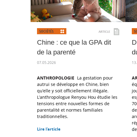
Chine : ce que la GPA dit
D
de la parenté
d
07.05.2026
13
ANTHROPOLOGIE
La gestation pour
A
autrui se développe en Chine, bien
éq
qu’elle y soit officiellement illégale.
jo
L’anthropologue Renyou Hou étudie les
es
tensions entre nouvelles formes de
70
parentalité et normes familiales
de
traditionnelles.
ar
ré
Lire l'article
de