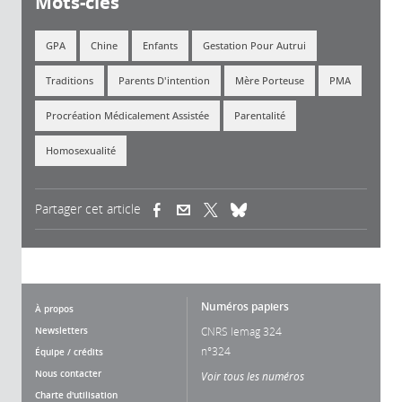
Mots-clés
GPA
Chine
Enfants
Gestation Pour Autrui
Traditions
Parents D'intention
Mère Porteuse
PMA
Procréation Médicalement Assistée
Parentalité
Homosexualité
Partager cet article
(link is external)
(link is external)
(link is external)
Numéros papiers
À propos
Newsletters
CNRS lemag 324
n°324
Équipe / crédits
Nous contacter
Voir tous les numéros
Charte d'utilisation