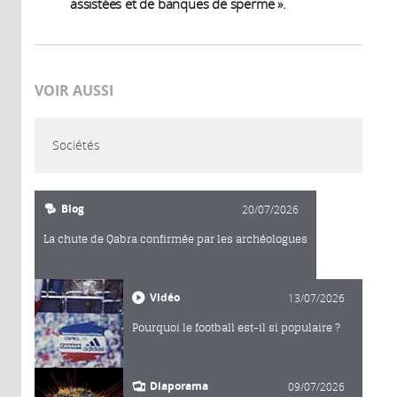
assistées et de banques de sperme ».
VOIR AUSSI
Sociétés
Blog
20/07/2026
La chute de Qabra confirmée par les archéologues
Vidéo
13/07/2026
Pourquoi le football est-il si populaire ?
Diaporama
09/07/2026