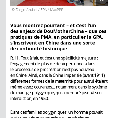
Diego Azubel / EPA / MaxPPP
Vous montrez pourtant – et c’est l’un
des enjeux de DouMotherChina – que ces
pratiques de PMA, en particulier la GPA,
s’inscrivent en Chine dans une sorte
de continuité historique.
R. H.
Tout à fait, et c’est une spécificité majeure :
l’engagement de plus de deux personnes dans
le processus de procréation n’est pas nouveau
en Chine. Ainsi, dans la Chine impériale (avant 1911),
différentes formes de la maternité pour autrui étaient
même assez courantes… notamment dans le système
du mariage polygynique, qui a perduré jusqu’à son
interdiction, en 1950.
Dans ces familles polygyniques, un homme pouvait
avoir une « épouse principale » et plusieurs