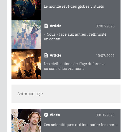
Le monde rêvé des globes virtuels
Article
07/07/2026
« Nous » face aux autres : l’ethnicité
en conflit
Article
15/07/2026
Les civilisations de l’âge du bronze
se sont-elles vraiment...
Anthropologie
Vidéo
30/10/2023
Ces scientifiques qui font parler les morts