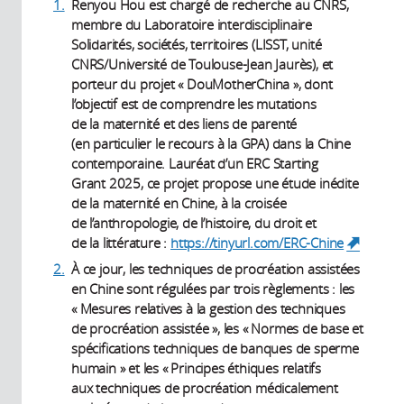
1.
Renyou Hou est chargé de recherche au CNRS,
membre du Laboratoire interdisciplinaire
Solidarités, sociétés, territoires (LISST, unité
CNRS/Université de Toulouse-Jean Jaurès), et
porteur du projet « DouMotherChina », dont
l’objectif est de comprendre les mutations
de la maternité et des liens de parenté
(en particulier le recours à la GPA) dans la Chine
contemporaine. Lauréat d’un ERC Starting
Grant 2025, ce projet propose une étude inédite
de la maternité en Chine, à la croisée
de l’anthropologie, de l’histoire, du droit et
de la littérature :
https://tinyurl.com/ERC-Chine
(link i
external
2.
À ce jour, les techniques de procréation assistées
en Chine sont régulées par trois règlements : les
« Mesures relatives à la gestion des techniques
de procréation assistée », les « Normes de base et
spécifications techniques de banques de sperme
humain » et les « Principes éthiques relatifs
aux techniques de procréation médicalement