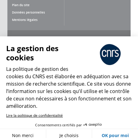
Plan du site
Données personnelles
Mentions légales
Nous suivre
Partager
La gestion des
cookies
La politique de gestion des
cookies du CNRS est élaborée en adéquation avec sa
CNRS Le Mag
mission de recherche scientifique. Ce site vous donne
l’information sur les cookies qu’il utilise et le contrôle
de ceux non nécessaires à son fonctionnement et son
© 2026, CNRS
amélioration.
Lire la politique de confidentialité
Créer un compte
Se connecter
Accessibilité : non conforme
Consentements certifiés par
Gestion des cookies
Non merci
Je choisis
OK pour moi