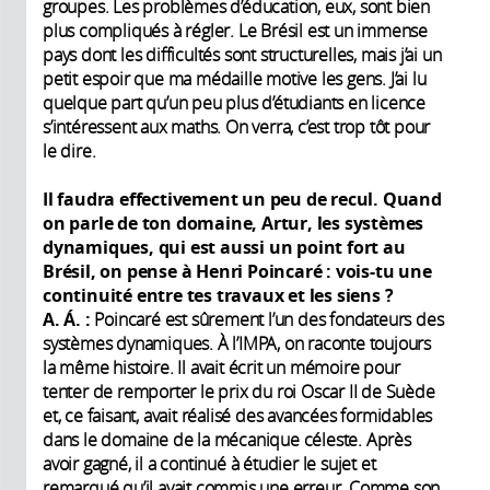
groupes. Les problèmes d’éducation, eux, sont bien
plus compliqués à régler. Le Brésil est un immense
pays dont les difficultés sont structurelles, mais j’ai un
petit espoir que ma médaille motive les gens. J’ai lu
quelque part qu’un peu plus d’étudiants en licence
s’intéressent aux maths. On verra, c’est trop tôt pour
le dire.
Il faudra effectivement un peu de recul. Quand
on parle de ton domaine, Artur, les systèmes
dynamiques, qui est aussi un point fort au
Brésil, on pense à Henri Poincaré : vois-tu une
continuité entre tes travaux et les siens ?
A. Á. :
Poincaré est sûrement l’un des fondateurs des
systèmes dynamiques. À l’IMPA, on raconte toujours
la même histoire. Il avait écrit un mémoire pour
tenter de remporter le prix du roi Oscar II de Suède
et, ce faisant, avait réalisé des avancées formidables
dans le domaine de la mécanique céleste. Après
avoir gagné, il a continué à étudier le sujet et
remarqué qu’il avait commis une erreur. Comme son