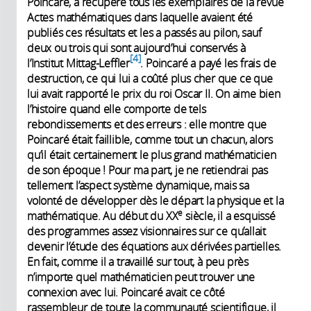
Poincaré, a récupéré tous les exemplaires de la revue
Actes mathématiques dans laquelle avaient été
publiés ces résultats et les a passés au pilon, sauf
deux ou trois qui sont aujourd’hui conservés à
4
l’Institut Mittag-Leffler
. Poincaré a payé les frais de
destruction, ce qui lui a coûté plus cher que ce que
lui avait rapporté le prix du roi Oscar II. On aime bien
l’histoire quand elle comporte de tels
rebondissements et des erreurs : elle montre que
Poincaré était faillible, comme tout un chacun, alors
qu’il était certainement le plus grand mathématicien
de son époque ! Pour ma part, je ne retiendrai pas
tellement l’aspect système dynamique, mais sa
volonté de développer dès le départ la physique et la
e
mathématique. Au début du XX
siècle, il a esquissé
des programmes assez visionnaires sur ce qu’allait
devenir l’étude des équations aux dérivées partielles.
En fait, comme il a travaillé sur tout, à peu près
n’importe quel mathématicien peut trouver une
connexion avec lui. Poincaré avait ce côté
rassembleur de toute la communauté scientifique, il