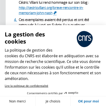
Cédric Villani lui rend hommage sur son blog :
http://cedricvillani.org/breve-rencontre-in-
memoriam-john-nash
(link is external)
4.
Ces exemplaires avaient été perdus et ont été
retrouvés à Lund, en Suède, il y a quelques
années. Ils ont maintenant regagné l’Institut
La gestion des
Mittag-Leffler.
cookies
La politique de gestion des
cookies du CNRS est élaborée en adéquation avec sa
VOIR AUSSI
mission de recherche scientifique. Ce site vous donne
l’information sur les cookies qu’il utilise et le contrôle
de ceux non nécessaires à son fonctionnement et son
Numérique
amélioration.
Lire la politique de confidentialité
Article
23/07/2026
Consentements certifiés par
Hong Wang : de Fields en aiguille
Non merci
Je choisis
OK pour moi