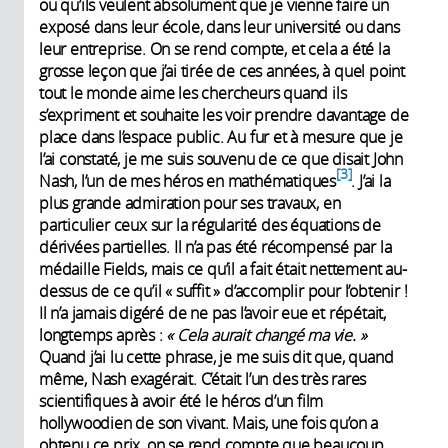
ou qu’ils veulent absolument que je vienne faire un
exposé dans leur école, dans leur université ou dans
leur entreprise. On se rend compte, et cela a été la
grosse leçon que j’ai tirée de ces années, à quel point
tout le monde aime les chercheurs quand ils
s’expriment et souhaite les voir prendre davantage de
place dans l’espace public. Au fur et à mesure que je
l’ai constaté, je me suis souvenu de ce que disait John
3
Nash, l’un de mes héros en mathématiques
. J’ai la
plus grande admiration pour ses travaux, en
particulier ceux sur la régularité des équations de
dérivées partielles. Il n’a pas été récompensé par la
médaille Fields, mais ce qu’il a fait était nettement au-
dessus de ce qu’il « suffit » d’accomplir pour l’obtenir !
Il n’a jamais digéré de ne pas l’avoir eue et répétait,
longtemps après :
« Cela aurait changé ma vie. »
Quand j’ai lu cette phrase, je me suis dit que, quand
même, Nash exagérait. C’était l’un des très rares
scientifiques à avoir été le héros d’un film
hollywoodien de son vivant. Mais, une fois qu’on a
obtenu ce prix, on se rend compte que beaucoup