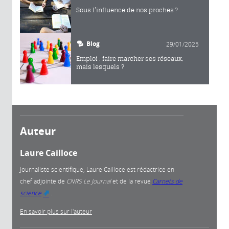
Sous l’influence de nos proches ?
Blog
29/01/2025
Emploi : faire marcher ses réseaux,
mais lesquels ?
Auteur
Laure Cailloce
Journaliste scientifique, Laure Cailloce est rédactrice en
chef adjointe
de
CNRS Le Journal
et de la revue
Carnets de
science
.
(link is external)
En savoir plus sur l'auteur