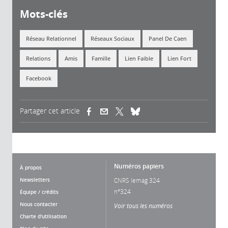
Mots-clés
Réseau Relationnel
Réseaux Sociaux
Panel De Caen
Relations
Amis
Famille
Lien Faible
Lien Fort
Facebook
Partager cet article
(link is external)
(link is external)
(link is external)
Numéros papiers
À propos
Newsletters
CNRS lemag 324
n°324
Équipe / crédits
Nous contacter
Voir tous les numéros
Charte d'utilisation