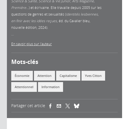
Science & Santé, Science & Vie Junior, Arts Magazine,
Première
…) et écrivaine. Elle travaille depuis 2005 sur les
questions de genres et sexualités (
Identités lesbiennes,
en finir avec les idées reçues
, éd. du Cavalier bleu,
nouvelle édition, 2024).
...
En savoir plus sur l'auteur
Mots-clés
Économie
Attention
Capitalisme
Yves Citton
Attentionnel
Information
Partager cet article
(link is external)
(link is external)
(link is external)