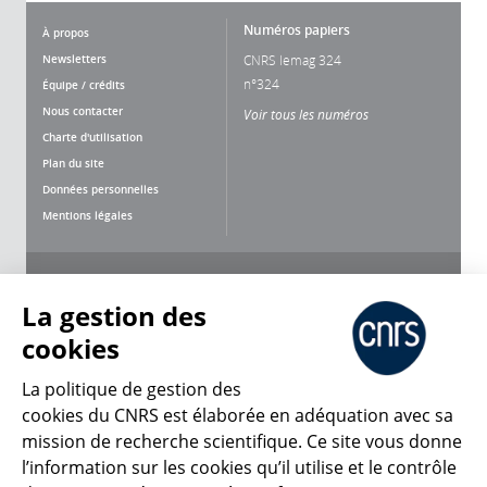
Numéros papiers
À propos
Newsletters
CNRS lemag 324
n°324
Équipe / crédits
Nous contacter
Voir tous les numéros
Charte d'utilisation
Plan du site
Données personnelles
Mentions légales
Nous suivre
Partager
La gestion des
cookies
La politique de gestion des
cookies du CNRS est élaborée en adéquation avec sa
mission de recherche scientifique. Ce site vous donne
CNRS Le Mag
l’information sur les cookies qu’il utilise et le contrôle