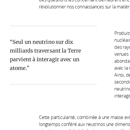
révolutionner nos connaissances sur la matière
Produit
nucléair
Seul un neutrino sur dix
des ray
milliards traversant la Terre
venues d
parvient à interagir avec un
abondant
atome.
avec la 
Ainsi, d
seconde
neutrino
interag
Cette particularité, combinée à une masse ext
longtemps conféré aux neutrinos une dimensio