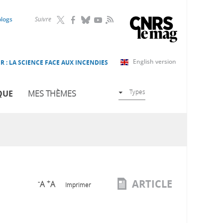
RSS
blogs
Suivre
English version
R : LA SCIENCE FACE AUX INCENDIES
Types
QUE
MES THÈMES
ARTICLE
-
+
A
A
Imprimer