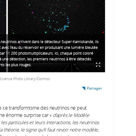
neutrinos arrivent dans le détecteur Super-Kamiokande, ils
t avec l’eau du réservoir en produisant une lumière bleutée
par 11 200 photomultiplicateurs. Ici, chaque point coloré
 une détection, les premiers neutrinos à être détectés
nts les plus rouges.
Science Photo Library/Cosmos
Partager
e ce transformisme des neutrinos ne peut
Une énorme surprise car «
d’après le Modèle
les particules et leurs interactions, les neutrinos
a théorie, le signe qu’il faut revoir notre modèle,