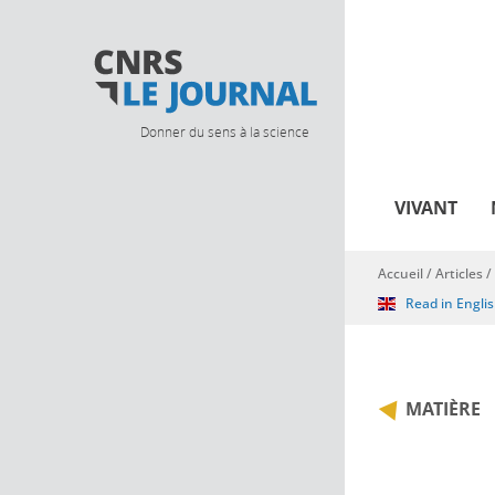
Donner du sens à la science
VIVANT
Accueil
/
Articles
/
Vous êtes ici
Read in Engli
MATIÈRE