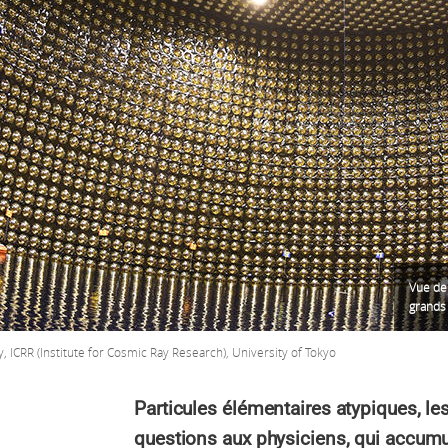
Vue de 
grands 
ICRR (Institute for Cosmic Ray Research), University of Tokyo
Particules élémentaires atypiques, l
questions aux physiciens, qui accumu