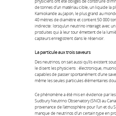
physiciens ont été obligés de construire d’i
de tonnes d’un matériau cible, un liquide la p
Kamiokande au Japon, le plus grand au mond
40 mètres de diamètre et contient 50 000 ton
indirecte: lorsqu’un neutrino interagit avec u
produites qui à leur tour émettent de la lumiè
capteurs enregistrent dans le réservoir.
La particule aux trois saveurs
Des neutrinos, on sait aussi qu’ils existent sou
le disent les physiciens : électronique, muoniq
capables de passer spontanément d’une saveu
même les seules particules élémentaires douée
Ce phénomène a été mis en évidence par le
Sudbury Neutrino Observatory (SNO) au Canad
provenance de l’atmosphère pour l’un et du Sol
manque de neutrinos d’un certain type en pr