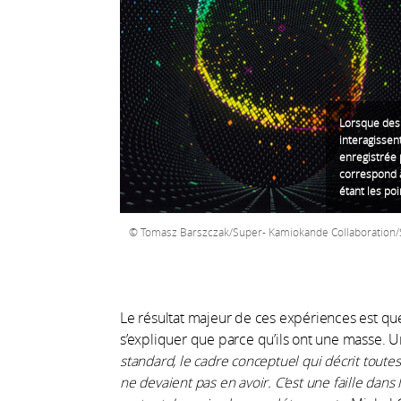
Lorsque des 
interagissen
enregistrée 
correspond à
étant les poi
Tomasz Barszczak/Super- Kamiokande Collaboration/
Le résultat majeur de ces expériences est qu
s’expliquer que parce qu’ils ont une masse. 
standard, le cadre conceptuel qui décrit toutes 
ne devaient pas en avoir. C’est une faille dans l