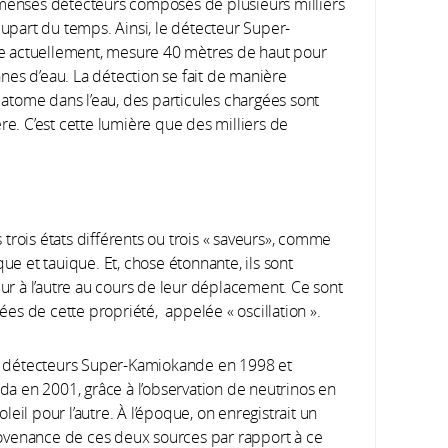
mmenses détecteurs composés de plusieurs milliers
lupart du temps. Ainsi, le détecteur Super-
e actuellement, mesure 40 mètres de haut pour
nes d’eau. La détection se fait de manière
n atome dans l’eau, des particules chargées sont
re. C’est cette lumière que des milliers de
s trois états différents ou trois « saveurs», comme
ue et tauique. Et, chose étonnante, ils sont
r à l’autre au cours de leur déplacement. Ce sont
s de cette propriété, appelée « oscillation ».
s détecteurs Super-Kamiokande en 1998 et
a en 2001, grâce à l’observation de neutrinos en
eil pour l’autre. À l’époque, on enregistrait un
ovenance de ces deux sources par rapport à ce