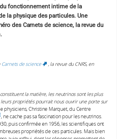
 du fonctionnement intime de la
de la physique des particules. Une
éro des Carnets de science, la revue du
.
e
Carnets de science
, la revue du CNRS, en
(link is external)
constituent la matière, les neutrinos sont les plus
eurs propriétés pourrait nous ouvrir une porte sur
physiciens, Christine Marquet, du Centre
, ne cache pas sa fascination pour les neutrinos.
30, puis confirmée en 1956, les scientifiques ont
mbreuses propriétés de ces particules. Mais bien
re aujourd’hui, dont les réponses promettent de