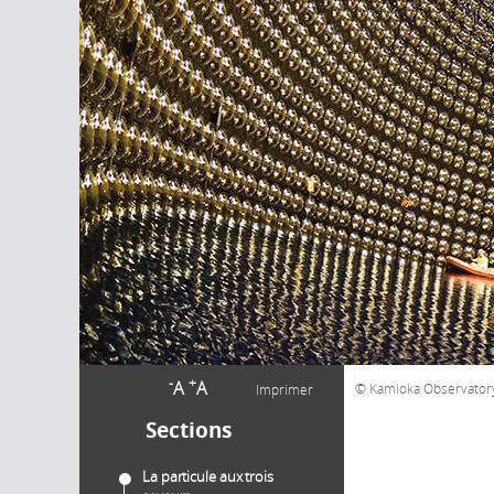
-
+
A
A
Kamioka Observatory, 
Imprimer
Sections
La particule aux trois