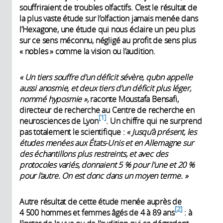
souffriraient de troubles olfactifs. C’est le résultat de
la plus vaste étude sur l’olfaction jamais menée dans
l’Hexagone, une étude qui nous éclaire un peu plus
sur ce sens méconnu, négligé au profit de sens plus
« nobles » comme la vision ou l’audition.
« Un tiers souffre d’un déficit sévère, qu’on appelle
aussi anosmie, et deux tiers d’un déficit plus léger,
nommé hyposmie »,
raconte Moustafa Bensafi,
directeur de recherche au Centre de recherche en
1
neurosciences de Lyon
. Un chiffre qui ne surprend
pas totalement le scientifique :
«
Jusqu’à présent, les
études menées aux États-Unis et en Allemagne sur
des échantillons plus restreints, et avec des
protocoles variés, donnaient 5 % pour l’une et 20 %
pour l’autre. On est donc dans un moyen terme. »
Autre résultat de cette étude menée auprès de
2
4 500 hommes et femmes âgés de 4 à 89 ans
: à