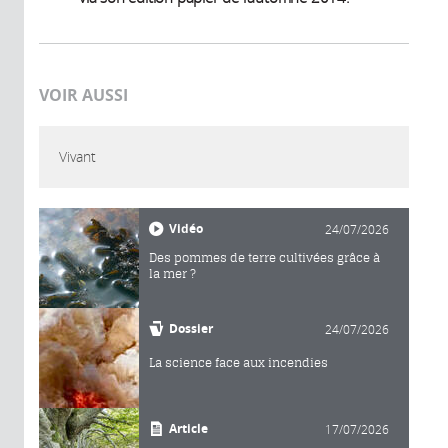
VOIR AUSSI
Vivant
Vidéo
24/07/2026
Des pommes de terre cultivées grâce à
la mer ?
Dossier
24/07/2026
La science face aux incendies
Article
17/07/2026