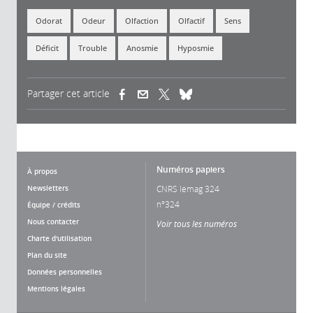
Odorat
Odeur
Olfaction
Olfactif
Sens
Déficit
Trouble
Anosmie
Hyposmie
Partager cet article
(link is external)
(link is external)
(link is external)
Numéros papiers
À propos
Newsletters
CNRS lemag 324
n°324
Équipe / crédits
Nous contacter
Voir tous les numéros
Charte d'utilisation
Plan du site
Données personnelles
Mentions légales