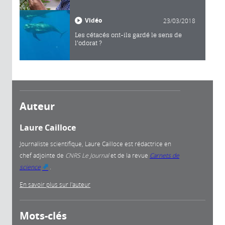
Vidéo
23/03/2018
Les cétacés ont-ils gardé le sens de
l'odorat ?
Auteur
Laure Cailloce
Journaliste scientifique, Laure Cailloce est rédactrice en
chef adjointe
de
CNRS Le Journal
et de la revue
Carnets de
science
.
(link is external)
En savoir plus sur l'auteur
Mots-clés