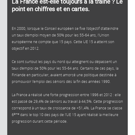
La France est-elle toujours à la traîne ? Le
point en chiffres et en cartes.
En 2000, lorsque le Conseil européen se fixe l’objectif d’atteindre
un taux d'emploi moyen de 50% pour les 55-64 ans, l’Union
européenne ne compte que 15 pays. Cette UE 15 a atteint son
objectif en 2012.
Ce sont surtout les pays du nord qui atteignent ou dépassent un
taux d'emploi de 50% pour les 55-64 ans. Certains de ces pays, la
Finlande en particulier, avaient amorcé une politique destinée à
promouvoir l’emploi des séniors dès la fin des années 1990.
La France a réalisé une forte progression entre 1996 et 2012 : elle
est passé de 29,4% de séniors au travail à 44,5%. Cette progression
correspond à un taux de croissance de +51,4%. La France se classe
ème
6
dans le top 10 des pays de l’UE 15 ayant réalisé la meilleure
progression durant cette période.