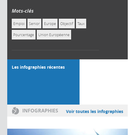
Mots-clés
Emploi
Senior
Europe
Objectif
Taux
Pourcentage
Union Européenne
Les infographies récentes
INFOGRAPHIES
Voir toutes les infographies