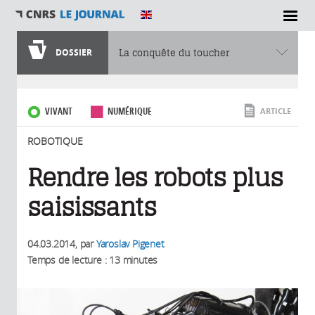
SECTIONS
DOSSIER
La conquête du toucher
Vous êtes ici
VIVANT
NUMÉRIQUE
ARTICLE
ROBOTIQUE
Rendre les robots plus
saisissants
04.03.2014
, par
Yaroslav Pigenet
Temps de lecture : 13 minutes