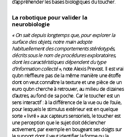
d’appréhender les bases biologiques du toucher.
La robotique pour valider la
neurobiologie
« On sait depuis longtemps que, pour explorer la
surface des objets, notre main adopte
habituellement des comportements stéréotypés,
décrits sous le nom de procédures exploratoires,
dont les caractéristiques dépendent du type
d’information collecté »,
note Alexis Prevost. Il est vrai
qu’on n’effleure pas de la même manière une étoffe
dont on veut connaître la texture et une pièce de un
euro qu’on cherche à retrouver, au milieu de dizaines
d’autres, au fond de sa poche. Car le toucher est un
sens interactif : à la différence de la vue ou de l’ouïe,
pour lesquels le stimulus extérieur est en quelque
sorte « livré » aux capteurs sensoriels, le toucher est
une perception que le sujet doit déclencher
activement, par exemple en bougeant ses doigts sur
le support dont il veut identifier la forme ou la