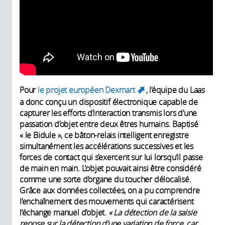
Pour
le projet européen Dexmart
, l’équipe du Laas
(link is
a donc conçu un dispositif électronique capable de
external)
capturer les efforts d’interaction transmis lors d’une
passation d’objet entre deux êtres humains. Baptisé
« le Bidule », ce bâton-relais intelligent enregistre
simultanément les accélérations successives et les
forces de contact qui s’exercent sur lui lorsqu’il passe
de main en main. L’objet pouvait ainsi être considéré
comme une sorte d’organe du toucher délocalisé.
Grâce aux données collectées, on a pu comprendre
l’enchaînement des mouvements qui caractérisent
l’échange manuel d’objet.
« La détection de la saisie
repose sur la détection d’une variation de force, car,