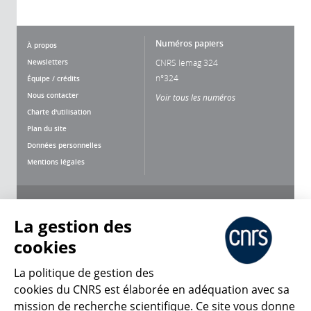
Numéros papiers
À propos
Newsletters
CNRS lemag 324
n°324
Équipe / crédits
Nous contacter
Voir tous les numéros
Charte d'utilisation
Plan du site
Données personnelles
Mentions légales
Nous suivre
Partager
La gestion des
cookies
La politique de gestion des
cookies du CNRS est élaborée en adéquation avec sa
CNRS Le Mag
mission de recherche scientifique. Ce site vous donne