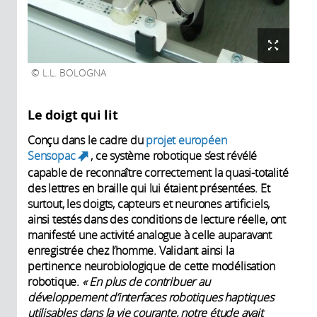
L.L. BOLOGNA
Le doigt qui lit
Conçu dans le cadre du
projet européen
Sensopac
, ce système robotique s’est révélé
(link is external)
capable de reconnaître correctement la quasi-totalité
des lettres en braille qui lui étaient présentées. Et
surtout, les doigts, capteurs et neurones artificiels,
ainsi testés dans des conditions de lecture réelle, ont
manifesté une activité analogue à celle auparavant
enregistrée chez l’homme. Validant ainsi la
pertinence neurobiologique de cette modélisation
robotique.
« En plus de contribuer au
développement d’interfaces robotiques haptiques
utilisables dans la vie courante, notre étude avait