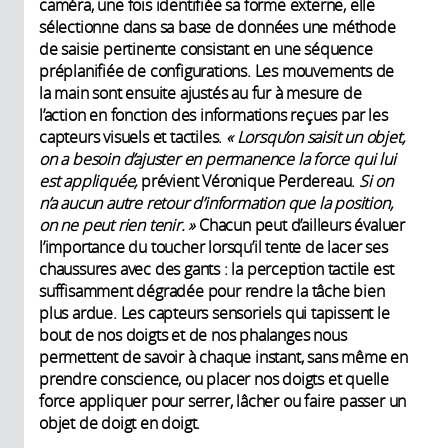
caméra, une fois identifiée sa forme externe, elle
sélectionne dans sa base de données une méthode
de saisie pertinente consistant en une séquence
préplanifiée de configurations. Les mouvements de
la main sont ensuite ajustés au fur à mesure de
l’action en fonction des informations reçues par les
capteurs visuels et tactiles.
« Lorsqu’on saisit un objet,
on a besoin d’ajuster en permanence la force qui lui
est appliquée,
prévient Véronique Perdereau.
Si on
n’a aucun autre retour d’information que la position,
on ne peut rien tenir. »
Chacun peut d’ailleurs évaluer
l’importance du toucher lorsqu’il tente de lacer ses
chaussures avec des gants : la perception tactile est
suffisamment dégradée pour rendre la tâche bien
plus ardue. Les capteurs sensoriels qui tapissent le
bout de nos doigts et de nos phalanges nous
permettent de savoir à chaque instant, sans même en
prendre conscience, ou placer nos doigts et quelle
force appliquer pour serrer, lâcher ou faire passer un
objet de doigt en doigt.