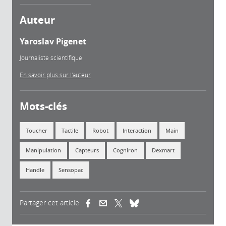
Auteur
Yaroslav Pigenet
Journaliste scientifique
En savoir plus sur l'auteur
Mots-clés
Toucher
Tactile
Robot
Interaction
Main
Manipulation
Capteurs
Cogniron
Dexmart
Handle
Sensopac
Partager cet article
(link is external)
(link is external)
(link is external)