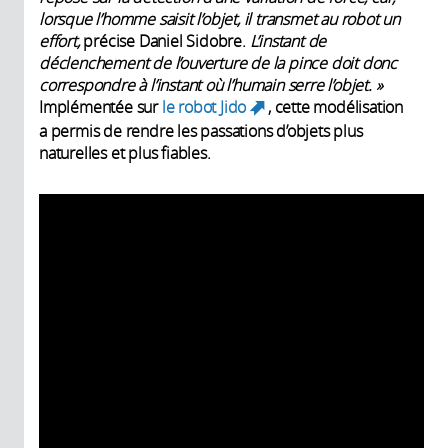
lorsque l’homme saisit l’objet, il transmet au robot un
effort,
précise Daniel Sidobre.
L’instant de
déclenchement de l’ouverture de la pince doit donc
correspondre à l’instant où l’humain serre l’objet. »
Implémentée sur
le robot Jido
, cette modélisation
(link is external)
a permis de rendre les passations d’objets plus
naturelles et plus fiables.