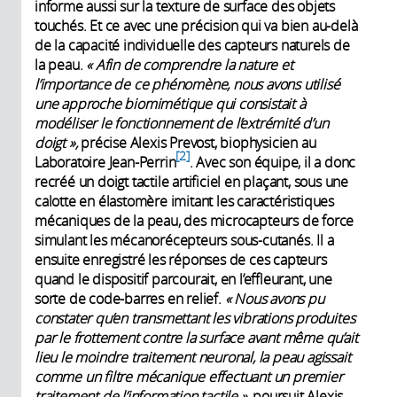
informe aussi sur la texture de surface des objets
touchés. Et ce avec une précision qui va bien au-delà
de la capacité individuelle des capteurs naturels de
la peau.
« Afin de comprendre la nature et
l’importance de ce phénomène, nous avons utilisé
une approche biomimétique qui consistait à
modéliser le fonctionnement de l’extrémité d’un
doigt »,
précise Alexis Prevost, biophysicien au
2
Laboratoire Jean-Perrin
. Avec son équipe, il a donc
recréé un doigt tactile artificiel en plaçant, sous une
calotte en élastomère imitant les caractéristiques
mécaniques de la peau, des microcapteurs de force
simulant les mécanorécepteurs sous-cutanés. Il a
ensuite enregistré les réponses de ces capteurs
quand le dispositif parcourait, en l’effleurant, une
sorte de code-barres en relief.
« Nous avons pu
constater qu’en transmettant les vibrations produites
par le frottement contre la surface avant même qu’ait
lieu le moindre traitement neuronal, la peau agissait
comme un filtre mécanique effectuant un premier
traitement de l’information tactile »,
poursuit Alexis