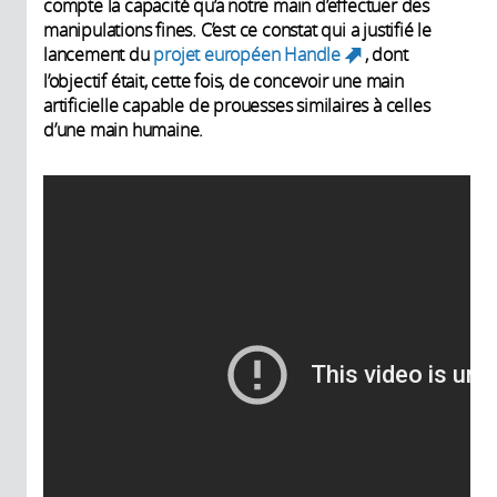
compte la capacité qu’a notre main d’effectuer des
manipulations fines. C’est ce constat qui a justifié le
lancement du
projet européen Handle
, dont
(link is
l’objectif était, cette fois, de concevoir une main
external)
artificielle capable de prouesses similaires à celles
d’une main humaine.