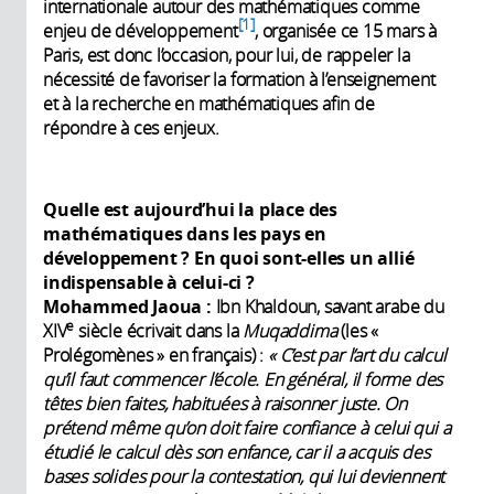
internationale autour des mathématiques comme
1
enjeu de développement
, organisée ce 15 mars à
Paris, est donc l’occasion, pour lui, de rappeler la
nécessité de favoriser la formation à l’enseignement
et à la recherche en mathématiques afin de
répondre à ces enjeux.
Quelle est aujourd’hui la place des
mathématiques dans les pays en
développement
? En quoi sont-elles un allié
indispensable à celui-ci
?
Mohammed Jaoua :
Ibn Khaldoun, savant arabe du
e
XIV
siècle écrivait dans la
Muqaddima
(les «
Prolégomènes » en français) :
«
C’est par l’art du calcul
qu’il faut commencer l’école. En général, il forme des
têtes bien faites, habituées à raisonner juste. On
prétend même qu’on doit faire confiance à celui qui a
étudié le calcul dès son enfance, car il a acquis des
bases solides pour la contestation, qui lui deviennent