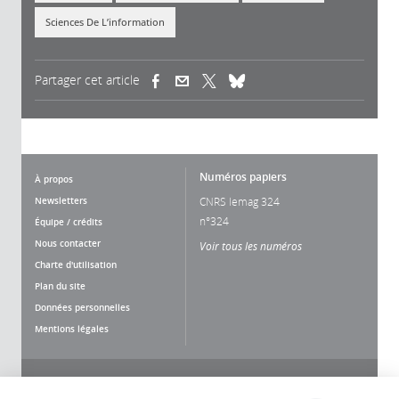
Sciences De L’information
Partager cet article
(link is external)
(link is external)
(link is external)
Numéros papiers
À propos
Newsletters
CNRS lemag 324
n°324
Équipe / crédits
Nous contacter
Voir tous les numéros
Charte d'utilisation
Plan du site
Données personnelles
Mentions légales
Nous suivre
Partager