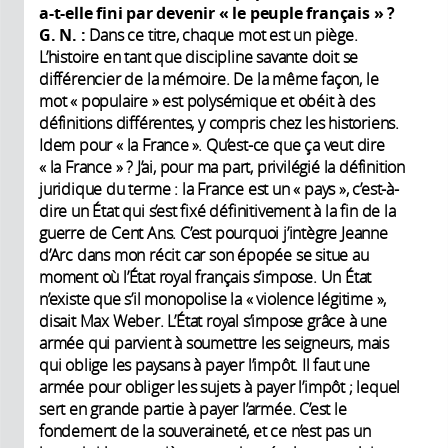
a-t-elle fini par devenir « le peuple français
»
?
G. N.
:
Dans ce titre, chaque mot est un piège.
L’histoire en tant que discipline savante doit se
différencier de la mémoire. De la même façon, le
mot « populaire » est polysémique et obéit à des
définitions différentes, y compris chez les historiens.
Idem pour « la France ». Qu’est-ce que ça veut dire
« la France » ? J’ai, pour ma part, privilégié la définition
juridique du terme : la France est un « pays », c’est-à-
dire un État qui s’est fixé définitivement à la fin de la
guerre de Cent Ans. C’est pourquoi j’intègre Jeanne
d’Arc dans mon récit car son épopée se situe au
moment où l’État royal français s’impose. Un État
n’existe que s’il monopolise la « violence légitime »,
disait Max Weber. L’État royal s’impose grâce à une
armée qui parvient à soumettre les seigneurs, mais
qui oblige les paysans à payer l’impôt. Il faut une
armée pour obliger les sujets à payer l’impôt ; lequel
sert en grande partie à payer l’armée. C’est le
fondement de la souveraineté, et ce n’est pas un