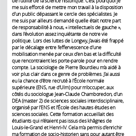
de l’utilité de la science historique. C’est pourquoi je
me suis efforcé de mettre mon travail à la disposition
d’un public dépassant le cercle des spécialistes. Je
me suis par ailleurs demandé quelle était notre part
de responsabilité à nous, « intellectuels de gauche »,
dans l’évolution assez inquiétante de notre vie
politique. Lors des luttes de Longwy, j’avais été frappé
par le décalage entre l’effervescence d’une
mobilisation menée par ceux d’en bas et la difficulté
que rencontraient les porte-parole pour en rendre
compte. La sociologie de Pierre Bourdieu m’a aidé à
voir plus clair dans ce genre de problèmes. J’ai aussi
eu la chance d’être recruté à l’École normale
supérieure (ENS, rue d’Ulm) pour m’occuper, aux
côtés du sociologue Jean-Claude Chamboredon, d’un
DEA (master 2) de sciences sociales interdisciplinaire,
organisé par l’ENS et l’École des hautes études en
sciences sociales. Cette formation accueillait des
étudiants qui n’étaient pas issus des khâgnes de
Louis-le-Grand et Henri-IV. Cela m’a permis d’enrichir
ma formation de socio-historien sans pour autant être