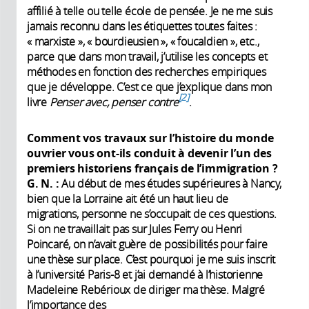
affilié à telle ou telle école de pensée. Je ne me suis
jamais reconnu dans les étiquettes toutes faites :
« marxiste », « bourdieusien », « foucaldien », etc.,
parce que dans mon travail, j’utilise les concepts et
méthodes en fonction des recherches empiriques
que je développe. C’est ce que j’explique dans mon
2
livre
Penser avec, penser contre
.
Comment vos travaux sur l’histoire du monde
ouvrier vous ont-ils conduit à devenir l’un des
premiers historiens français de l’immigration
?
G. N.
:
Au début de mes études supérieures à Nancy,
bien que la Lorraine ait été un haut lieu de
migrations, personne ne s’occupait de ces questions.
Si on ne travaillait pas sur Jules Ferry ou Henri
Poincaré, on n’avait guère de possibilités pour faire
une thèse sur place. C’est pourquoi je me suis inscrit
à l’université Paris-8 et j’ai demandé à l’historienne
Madeleine Rebérioux de diriger ma thèse. Malgré
l’importance des