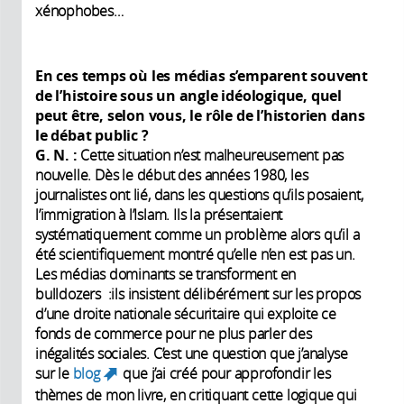
xénophobes…
En ces temps où les médias s’emparent souvent
de l’histoire sous un angle idéologique, quel
peut être, selon vous, le rôle de l’historien dans
le débat public
?
G. N.
:
Cette situation n’est malheureusement pas
nouvelle. Dès le début des années 1980, les
journalistes ont lié, dans les questions qu’ils posaient,
l’immigration à l’Islam. Ils la présentaient
systématiquement comme un problème alors qu’il a
été scientifiquement montré qu’elle n’en est pas un.
Les médias dominants se transforment en
bulldozers :ils insistent délibérément sur les propos
d’une droite nationale sécuritaire qui exploite ce
fonds de commerce pour ne plus parler des
inégalités sociales. C’est une question que j’analyse
sur le
blog
que j’ai créé pour approfondir les
(link is external)
thèmes de mon livre, en critiquant cette logique qui