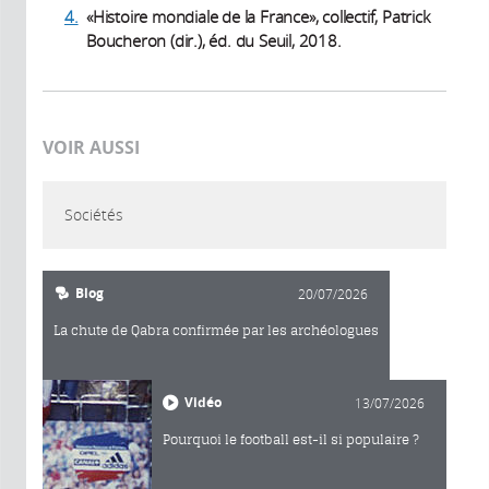
4.
«Histoire mondiale de la France», collectif, Patrick
Boucheron (dir.), éd. du Seuil, 2018.
VOIR AUSSI
Sociétés
Blog
20/07/2026
La chute de Qabra confirmée par les archéologues
Vidéo
13/07/2026
Pourquoi le football est-il si populaire ?