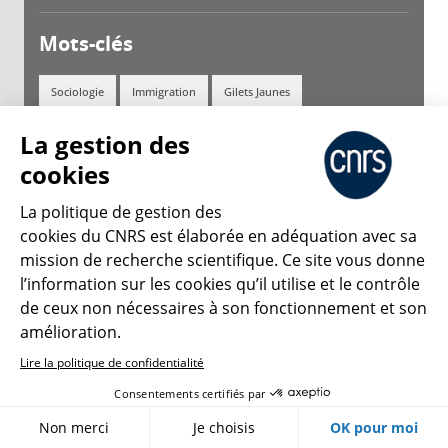
Mots-clés
Sociologie
Immigration
Gilets Jaunes
Histoire Sociale
Art Populaire
Syndicalisme
La gestion des
cookies
Mouvement Ouvrier
Pierre Bourdieu
Éducation
La politique de gestion des
Colonies
cookies du CNRS est élaborée en adéquation avec sa
mission de recherche scientifique. Ce site vous donne
Partager cet article
(link is external)
(link is external)
(link is external)
l’information sur les cookies qu’il utilise et le contrôle
de ceux non nécessaires à son fonctionnement et son
amélioration.
Lire la politique de confidentialité
Numéros papiers
À propos
Consentements certifiés par
Newsletters
CNRS lemag 324
Non merci
Je choisis
OK pour moi
n°324
Équipe / crédits