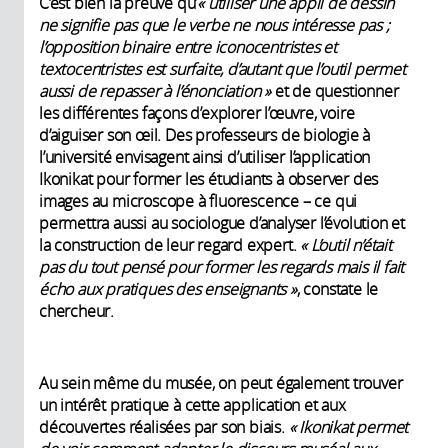
C’est bien la preuve qu’
«
utiliser une appli de dessin
ne signifie pas que le verbe ne nous intéresse pas
;
l’opposition binaire entre iconocentristes et
textocentristes est surfaite, d’autant que l’outil permet
aussi de repasser à l’énonciation
»
et de questionner
les différentes façons d’explorer l’œuvre, voire
d’aiguiser son œil. Des professeurs de biologie à
l’université envisagent ainsi d’utiliser l’application
Ikonikat pour former les étudiants à observer des
images au microscope à fluorescence – ce qui
permettra aussi au sociologue d’analyser l’évolution et
la construction de leur regard expert.
«
L’outil n’était
pas du tout pensé pour former les regards mais il fait
écho aux pratiques des enseignants
»
, constate le
chercheur.
Au sein même du musée, on peut également trouver
un intérêt pratique à cette application et aux
découvertes réalisées par son biais.
«
Ikonikat permet