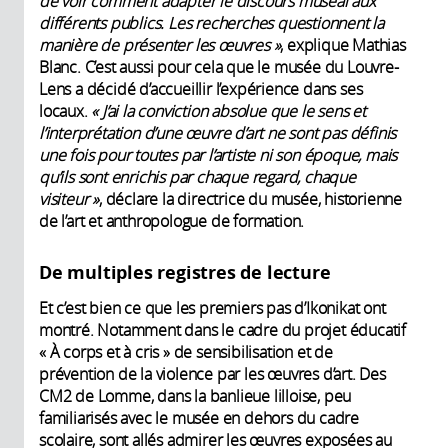
de voir comment adapter le discours muséal aux
différents publics. Les recherches questionnent la
manière de présenter les œuvres
»
, explique Mathias
Blanc. C’est aussi pour cela que le musée du Louvre-
Lens a décidé d’accueillir l’expérience dans ses
locaux.
«
J’ai la conviction absolue que le sens et
l’interprétation d’une œuvre d’art ne sont pas définis
une fois pour toutes par l’artiste ni son époque, mais
qu’ils sont enrichis par chaque regard, chaque
visiteur
»
, déclare la directrice du musée, historienne
de l’art et anthropologue de formation.
De multiples registres de lecture
Et c’est bien ce que les premiers pas d’Ikonikat ont
montré. Notamment dans le cadre du projet éducatif
« À corps et à cris » de sensibilisation et de
prévention de la violence par les œuvres d’art. Des
CM2 de Lomme, dans la banlieue lilloise, peu
familiarisés avec le musée en dehors du cadre
scolaire, sont allés admirer les œuvres exposées au