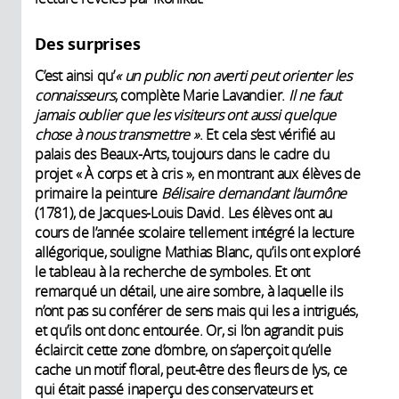
Des surprises
C’est ainsi qu’
« un public non averti peut orienter les
connaisseurs
, complète Marie Lavandier.
Il ne faut
jamais oublier que les visiteurs ont aussi quelque
chose à nous transmettre
»
. Et cela s’est vérifié au
palais des Beaux-Arts, toujours dans le cadre du
projet « À corps et à cris », en montrant aux élèves de
primaire la peinture
Bélisaire demandant l’aumône
(1781), de Jacques-Louis David. Les élèves ont au
cours de l’année scolaire tellement intégré la lecture
allégorique, souligne Mathias Blanc, qu’ils ont exploré
le tableau à la recherche de symboles. Et ont
remarqué un détail, une aire sombre, à laquelle ils
n’ont pas su conférer de sens mais qui les a intrigués,
et qu’ils ont donc entourée. Or, si l’on agrandit puis
éclaircit cette zone d’ombre, on s’aperçoit qu’elle
cache un motif floral, peut-être des fleurs de lys, ce
qui était passé inaperçu des conservateurs et