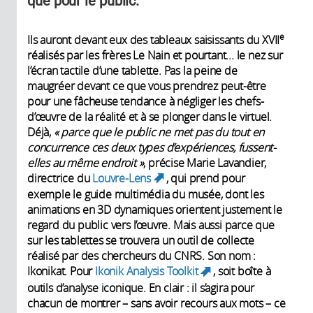
que pour le public.
e
Ils auront devant eux des tableaux saisissants du XVII
réalisés par les frères Le Nain et pourtant... le nez sur
l’écran tactile d’une tablette. Pas la peine de
maugréer devant ce que vous prendrez peut-être
pour une fâcheuse tendance à négliger les chefs-
d’œuvre de la réalité et à se plonger dans le virtuel.
Déjà,
«
parce que le public ne met pas du tout en
concurrence ces deux types d’expériences, fussent-
elles au même endroit »
, précise Marie Lavandier,
directrice du
Louvre-Lens
, qui prend pour
(link is external)
exemple le guide multimédia du musée, dont les
animations en 3D dynamiques orientent justement le
regard du public vers l’œuvre. Mais aussi parce que
sur les tablettes se trouvera un outil de collecte
réalisé par des chercheurs du CNRS. Son nom :
Ikonikat. Pour
Ikonik Analysis Toolkit
, soit boîte à
(link is
outils d’analyse iconique. En clair : il s’agira pour
external)
chacun de montrer – sans avoir recours aux mots – ce