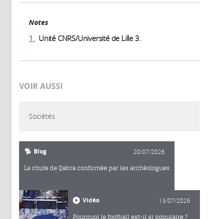
Notes
1.
Unité CNRS/Université de Lille 3.
VOIR AUSSI
Sociétés
Blog
20/07/2026
La chute de Qabra confirmée par les archéologues
Vidéo
13/07/2026
Pourquoi le football est-il si populaire ?