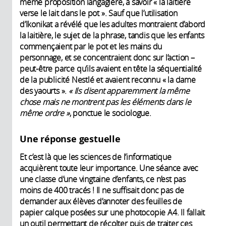
même proposition langagière, à savoir « la laitière
verse le lait dans le pot ». Sauf que l’utilisation
d’Ikonikat a révélé que les adultes montraient d’abord
la laitière, le sujet de la phrase, tandis que les enfants
commençaient par le pot et les mains du
personnage, et se concentraient donc sur l’action –
peut-être parce qu’ils avaient en tête la séquentialité
de la publicité Nestlé et avaient reconnu « la dame
des yaourts ».
«
Ils disent apparemment la même
chose mais ne montrent pas les éléments dans le
même ordre
»
, ponctue le sociologue.
Une réponse gestuelle
Et c’est là que les sciences de l’informatique
acquièrent toute leur importance. Une séance avec
une classe d’une vingtaine d’enfants, ce n’est pas
moins de 400 tracés ! Il ne suffisait donc pas de
demander aux élèves d’annoter des feuilles de
papier calque posées sur une photocopie A4. Il fallait
un outil permettant de récolter puis de traiter ces