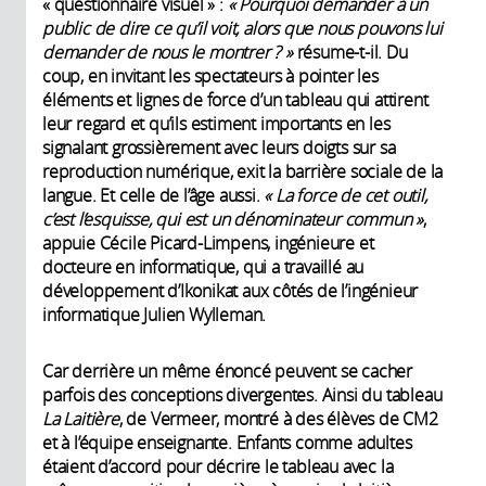
« questionnaire visuel » :
«
Pourquoi demander à un
public de dire ce qu’il voit, alors que nous pouvons lui
demander de nous le montrer
?
»
résume-t-il. Du
coup, en invitant les spectateurs à pointer les
éléments et lignes de force d’un tableau qui attirent
leur regard et qu’ils estiment importants en les
signalant grossièrement avec leurs doigts sur sa
reproduction numérique, exit la barrière sociale de la
langue. Et celle de l’âge aussi.
«
La force de cet outil,
c’est l’esquisse, qui est un dénominateur commun
»
,
appuie Cécile Picard-Limpens, ingénieure et
docteure en informatique, qui a travaillé au
développement d’Ikonikat aux côtés de l’ingénieur
informatique Julien Wylleman.
Car derrière un même énoncé peuvent se cacher
parfois des conceptions divergentes. Ainsi du tableau
La Laitière
, de Vermeer, montré à des élèves de CM2
et à l’équipe enseignante. Enfants comme adultes
étaient d’accord pour décrire le tableau avec la