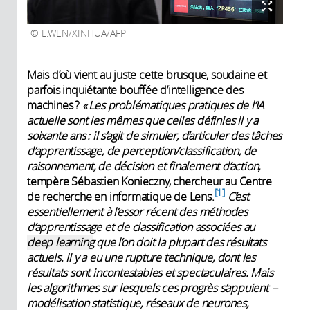
L.WEN/XINHUA/AFP
Mais d’où vient au juste cette brusque, soudaine et
parfois inquiétante bouffée d’intelligence des
machines ?
« Les problématiques pratiques de l’IA
actuelle sont les mêmes que celles définies il y a
soixante ans : il s’agit de simuler, d’articuler des tâches
d’apprentissage, de perception/classification, de
raisonnement, de décision et finalement d’action,
tempère Sébastien Konieczny, chercheur au Centre
1
de recherche en informatique de Lens.
C’est
essentiellement à l’essor récent des méthodes
d’apprentissage et de classification associées au
deep learning
que l’on doit la plupart des résultats
actuels. Il y a eu une rupture technique, dont les
résultats sont incontestables et spectaculaires. Mais
les algorithmes sur lesquels ces progrès s’appuient –
modélisation statistique, réseaux de neurones,