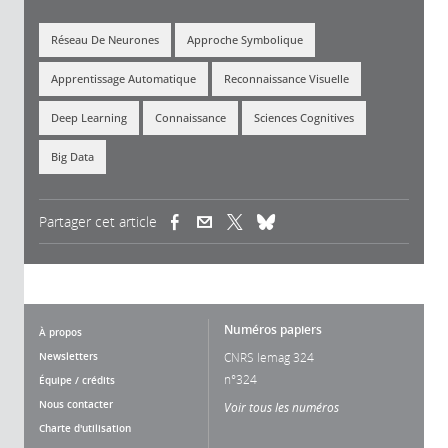
Réseau De Neurones
Approche Symbolique
Apprentissage Automatique
Reconnaissance Visuelle
Deep Learning
Connaissance
Sciences Cognitives
Big Data
Partager cet article
(link is external)
(link is external)
(link is external)
Numéros papiers
À propos
Newsletters
CNRS lemag 324
n°324
Équipe / crédits
Nous contacter
Voir tous les numéros
Charte d'utilisation