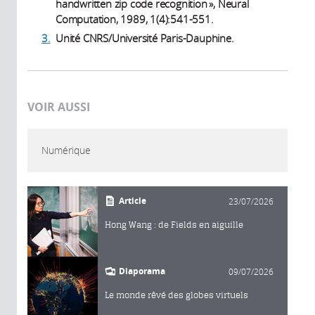
handwritten zip code recognition », Neural
Computation, 1989, 1(4):541-551.
3.
Unité CNRS/Université Paris-Dauphine.
VOIR AUSSI
Numérique
Article
23/07/2026
Hong Wang : de Fields en aiguille
Diaporama
09/07/2026
Le monde rêvé des globes virtuels