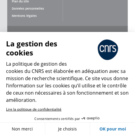
Plan du site
Données personnelles
Mentions légales
Nous suivre
Partager
La gestion des
cookies
La politique de gestion des
cookies du CNRS est élaborée en adéquation avec sa
mission de recherche scientifique. Ce site vous donne
CNRS Le Mag
l’information sur les cookies qu’il utilise et le contrôle
de ceux non nécessaires à son fonctionnement et son
© 2026, CNRS
amélioration.
Lire la politique de confidentialité
Créer un compte
Se connecter
Accessibilité : non conforme
Consentements certifiés par
Gestion des cookies
Non merci
Je choisis
OK pour moi