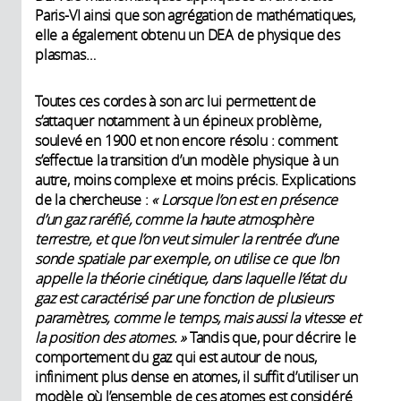
Paris-VI ainsi que son agrégation de mathématiques,
elle a également obtenu un DEA de physique des
plasmas…
Toutes ces cordes à son arc lui permettent de
s’attaquer notamment à un épineux problème,
soulevé en 1900 et non encore résolu : comment
s’effectue la transition d’un modèle physique à un
autre, moins complexe et moins précis. Explications
de la chercheuse :
« Lorsque l’on est en présence
d’un gaz raréfié, comme la haute atmosphère
terrestre, et que l’on veut simuler la rentrée d’une
sonde spatiale par exemple, on utilise ce que l’on
appelle la théorie cinétique, dans laquelle l’état du
gaz est caractérisé par une fonction de plusieurs
paramètres, comme le temps, mais aussi la vitesse et
la position des atomes. »
Tandis que, pour décrire le
comportement du gaz qui est autour de nous,
infiniment plus dense en atomes, il suffit d’utiliser un
modèle où l’ensemble de ces atomes est considéré