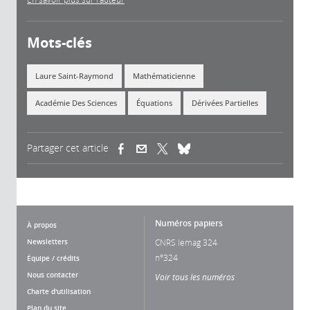
Mots-clés
Laure Saint-Raymond
Mathématicienne
Académie Des Sciences
Équations
Dérivées Partielles
Partager cet article
(link is external)
(link is external)
(link is external)
Numéros papiers
À propos
Newsletters
CNRS lemag 324
n°324
Équipe / crédits
Nous contacter
Voir tous les numéros
Charte d'utilisation
Plan du site