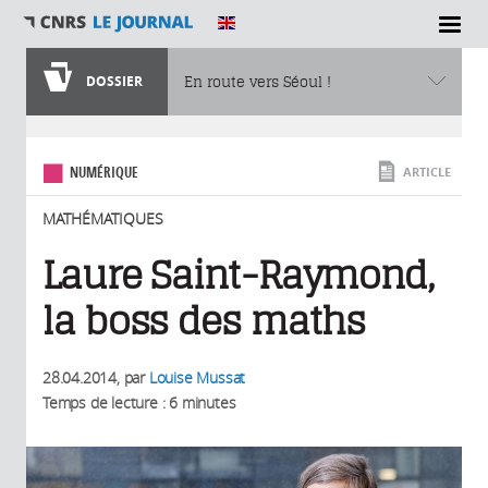
SECTIONS
DOSSIER
En route vers Séoul !
Vous êtes ici
NUMÉRIQUE
ARTICLE
MATHÉMATIQUES
Laure Saint-Raymond,
la boss des maths
28.04.2014
, par
Louise Mussat
Temps de lecture : 6 minutes