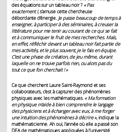
des équations sur un tableau noir ?
« Pas
exactement !,
s’amuse cette chercheuse
débordante d’énergie.
Je passe beaucoup de temps à
enseigner, à participer à des séminaires, à creuser la
littérature pour me tenir au courant de ce qui se fait
et à communiquer le fruit de mes recherches. Mais,
en effet, réfléchir devant un tableau noir fait partie de
mes activités, et le plus souvent, je le fais en équipe.
C’est une phase de création, de jeu même, durant
laquelle on ne trouve parfois rien, ou alors pas du
tout ce que l’on cherchait ! »
Ce que cherchent Laure Saint-Raymond et ses
collaborateurs, c’est à capturer des phénomènes
physiques avec les mathématiques.
« Ma formation
en physique m’aide à bien comprendre le langage
des physiciens et à échanger avec eux, à me forger
une intuition des phénomènes à décrire »,
indique la
mathématicienne. Ah oui, l’année où elle a passé son
DEA de mathématiques appliquées à l’université