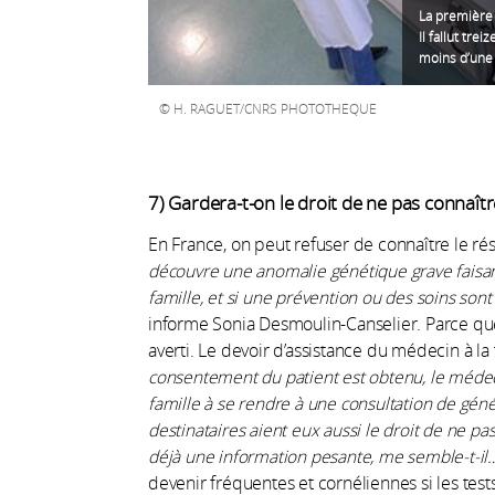
La première
Il fallut tre
moins d’une 
H. RAGUET/CNRS PHOTOTHEQUE
7) Gardera-t-on le droit de ne pas connaîtr
En France, on peut refuser de connaître le rés
découvre une anomalie génétique grave faisan
famille, et si une prévention ou des soins sont
informe Sonia Desmoulin-Canselier. Parce que
averti. Le devoir d’assistance du médecin à l
consentement du patient est obtenu, le médeci
famille à se rendre à une consultation de génét
destinataires aient eux aussi le droit de ne pas
déjà une information pesante, me semble-t-il
devenir fréquentes et cornéliennes si les tes