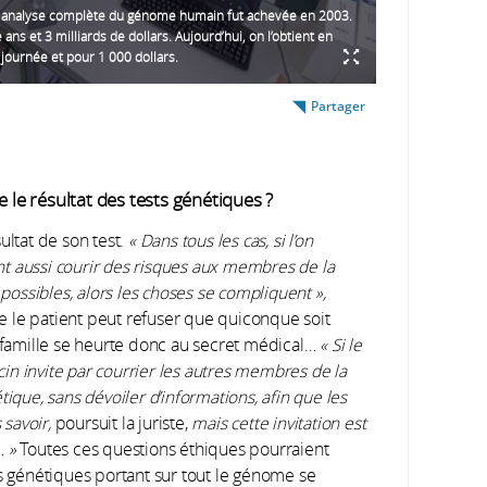
 analyse complète du génome humain fut achevée en 2003.
ize ans et 3 milliards de dollars. Aujourd’hui, on l’obtient en
journée et pour 1 000 dollars.
Partager
e le résultat des tests génétiques ?
ultat de son test.
« Dans tous les cas, si l’on
t aussi courir des risques aux membres de la
 possibles, alors les choses se compliquent »,
 le patient peut refuser que quiconque soit
a famille se heurte donc au secret médical…
« Si le
n invite par courrier les autres membres de la
ique, sans dévoiler d’informations, afin que les
 savoir,
poursuit la juriste,
mais cette invitation est
… »
Toutes ces questions éthiques pourraient
ts génétiques portant sur tout le génome se