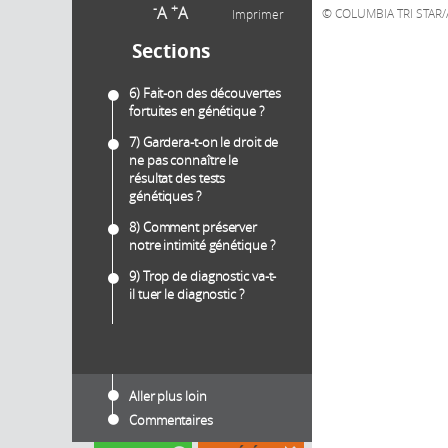
-
+
A
A
COLUMBIA TRI STAR
Imprimer
Sections
6) Fait-on des découvertes
fortuites en génétique ?
7) Gardera-t-on le droit de
ne pas connaître le
résultat des tests
génétiques ?
8) Comment préserver
notre intimité génétique ?
9) Trop de diagnostic va-t-
il tuer le diagnostic ?
Aller plus loin
Commentaires