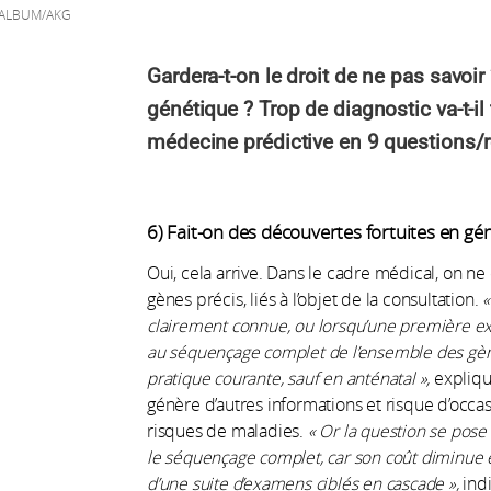
/ALBUM/AKG
Gardera-t-on le droit de ne pas savoi
génétique ? Trop de diagnostic va-t-il 
médecine prédictive en 9 questions/
6) Fait-on des découvertes fortuites en gé
Oui, cela arrive. Dans le cadre médical, on n
gènes précis, liés à l’objet de la consultation.
«
clairement connue, ou lorsqu’une première exp
au séquençage complet de l’ensemble des gèn
pratique courante, sauf en anténatal »,
expliqu
génère d’autres informations et risque d’occa
risques de maladies.
« Or la question se pose
le séquençage complet, car son coût diminue 
d’une suite d’examens ciblés en cascade »,
indi