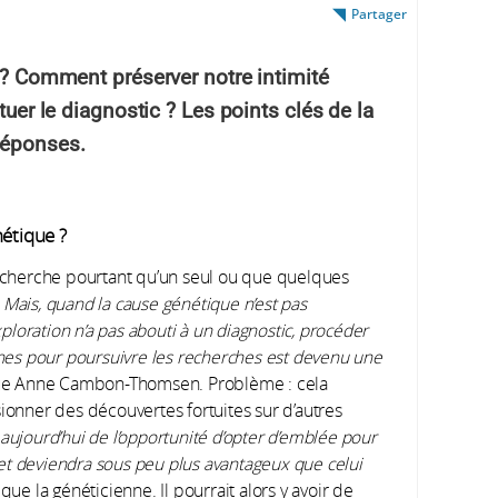
Partager
r ? Comment préserver notre intimité
tuer le diagnostic ? Les points clés de la
réponses.
nétique ?
e cherche pourtant qu’un seul ou que quelques
 Mais, quand la cause génétique n’est pas
loration n’a pas abouti à un diagnostic, procéder
es pour poursuivre les recherches est devenu une
e Anne Cambon-Thomsen. Problème : cela
sionner des découvertes fortuites sur d’autres
 aujourd’hui de l’opportunité d’opter d’emblée pour
et deviendra sous peu plus avantageux que celui
que la généticienne. Il pourrait alors y avoir de