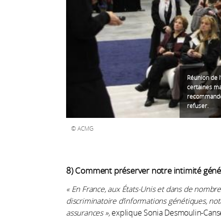
Réunion de l
certaines ma
recommande a
refuser.
ACMG
8) Comment préserver notre intimité géné
« En France, aux États-Unis et dans de nombreux 
discriminatoire d’informations génétiques, n
assurances »,
explique Sonia Desmoulin-Canselie