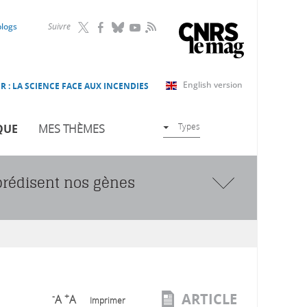
RSS
blogs
Suivre
English version
R : LA SCIENCE FACE AUX INCENDIES
Types
QUE
MES THÈMES
prédisent nos gènes
ARTICLE
-
+
A
A
Imprimer