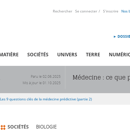
Rechercher
Se connecter
S'inscrire
Nos 
► DOSSIE
MATIÈRE
SOCIÉTÉS
UNIVERS
TERRE
NUMÉRI
Médecine : ce que 
Paru le
02.06.2025
R
Mis à jour le
01.10.2025
Les 9 questions clés de la médecine prédictive (partie 2)
SOCIÉTÉS
BIOLOGIE