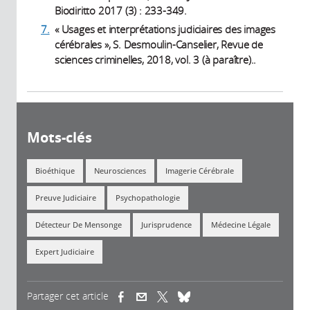
Biodiritto 2017 (3) : 233-349.
7.
« Usages et interprétations judiciaires des images
cérébrales », S. Desmoulin-Canselier, Revue de
sciences criminelles, 2018, vol. 3 (à paraître)..
Mots-clés
Bioéthique
Neurosciences
Imagerie Cérébrale
Preuve Judiciaire
Psychopathologie
Détecteur De Mensonge
Jurisprudence
Médecine Légale
Expert Judiciaire
Partager cet article
(link is external)
(link is external)
(link is external)