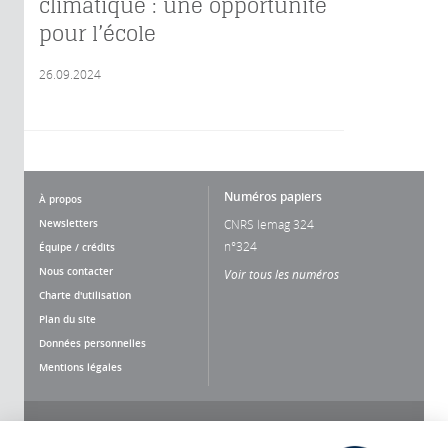
climatique : une opportunité
pour l’école
26.09.2024
Numéros papiers
À propos
Newsletters
CNRS lemag 324
n°324
Équipe / crédits
Nous contacter
Voir tous les numéros
Charte d'utilisation
Plan du site
Données personnelles
Mentions légales
Nous suivre
Partager