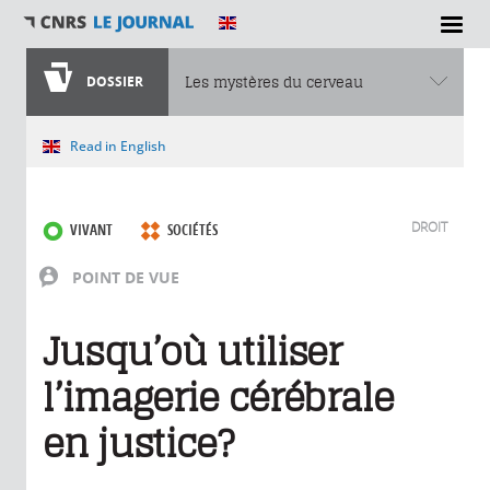
DOSSIER
Les mystères du cerveau
Vous êtes ici
Read in English
DROIT
VIVANT
SOCIÉTÉS
POINT DE VUE
Jusqu’où utiliser
l’imagerie cérébrale
en justice?