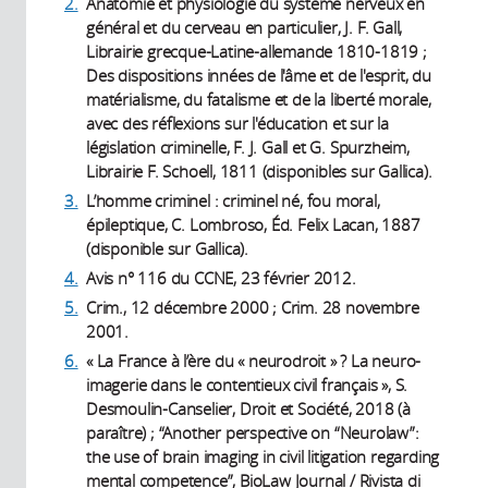
2.
Anatomie et physiologie du système nerveux en
général et du cerveau en particulier, J. F. Gall,
Librairie grecque-Latine-allemande 1810-1819 ;
Des dispositions innées de l'âme et de l'esprit, du
matérialisme, du fatalisme et de la liberté morale,
avec des réflexions sur l'éducation et sur la
législation criminelle, F. J. Gall et G. Spurzheim,
Librairie F. Schoell, 1811 (disponibles sur Gallica).
3.
L’homme criminel : criminel né, fou moral,
épileptique, C. Lombroso, Éd. Felix Lacan, 1887
(disponible sur Gallica).
4.
Avis n° 116 du CCNE, 23 février 2012.
5.
Crim., 12 décembre 2000 ; Crim. 28 novembre
2001.
6.
« La France à l’ère du « neurodroit » ? La neuro-
imagerie dans le contentieux civil français », S.
Desmoulin-Canselier, Droit et Société, 2018 (à
paraître) ; “Another perspective on “Neurolaw”:
the use of brain imaging in civil litigation regarding
mental competence”, BioLaw Journal / Rivista di