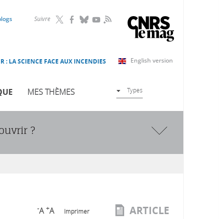
RSS
blogs
Suivre
English version
R : LA SCIENCE FACE AUX INCENDIES
Types
QUE
MES THÈMES
ouvrir ?
ARTICLE
-
+
A
A
Imprimer