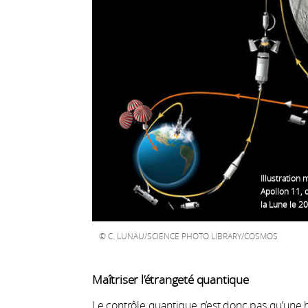
Illustration 
Apollon 11, 
la Lune le 20
C. LUNAU/SCIENCE PHOTO LIBRARY/COSMOS
Maîtriser l’étrangeté quantique
Le contrôle quantique n’est donc pas qu’une h