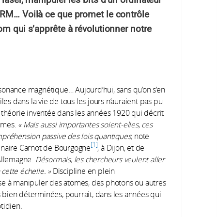
IRM… Voilà ce que promet le contrôle
om qui s’apprête à révolutionner notre
sonance magnétique… Aujourd’hui, sans qu’on s’en
s dans la vie de tous les jours n’auraient pas pu
 théorie inventée dans les années 1920 qui décrit
tomes.
« Mais aussi importantes soient-elles, ces
mpréhension passive des lois quantiques,
note
1
linaire Carnot de Bourgogne
, à Dijon, et de
 Allemagne.
Désormais, les chercheurs veulent aller
 cette échelle. »
Discipline en plein
ise à manipuler des atomes, des photons ou autres
es bien déterminées, pourrait, dans les années qui
tidien.