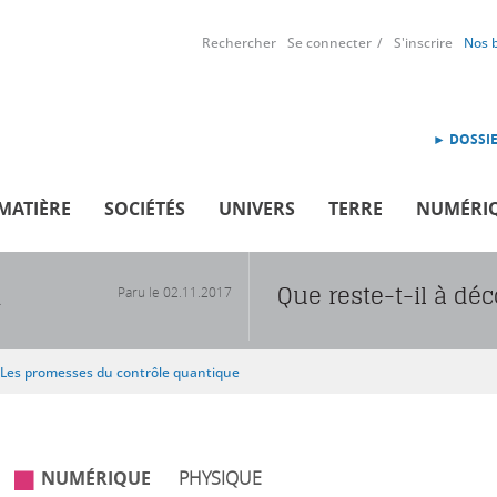
Rechercher
Se connecter
S'inscrire
Nos 
► DOSSIE
MATIÈRE
SOCIÉTÉS
UNIVERS
TERRE
NUMÉRI
Que reste-t-il à déc
Paru le
02.11.2017
R
Les promesses du contrôle quantique
NUMÉRIQUE
PHYSIQUE