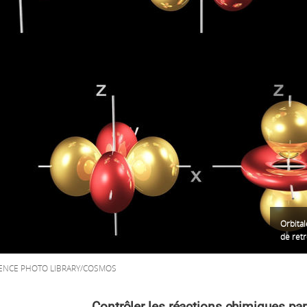
Orbital
de ret
CIENCE PHOTO LIBRARY/COSMOS
Contrôler les réactions chimiques par 