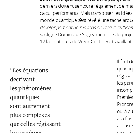
derniers doivent s’entourer également de ma
calcul performants. Mais transposer les idée
monde quantique s’est révélé une tâche ardu
développement de moyens de calculs suffisamme
souligne Dominique Sugny, membre du projet
17 laboratoires du Vieux Continent travaillant
Il faut
quantiq
Les équations
régissan
décrivant
les par
les phénomènes
incompa
quantiques
Premièr
Prenons 
sont autrement
ou là a
plus complexes
à la foi
que celles régissant
à plusie
les systèmes
mesure s