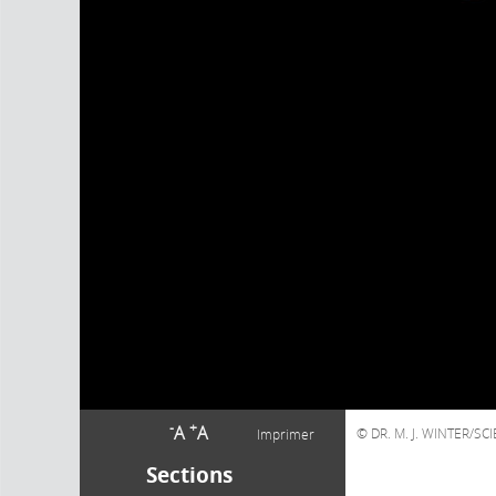
-
+
A
A
DR. M. J. WINTER/S
Imprimer
Sections