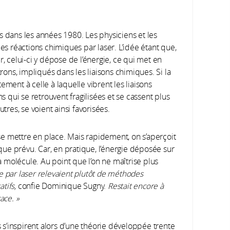
s dans les années 1980. Les physiciens et les
les réactions chimiques par laser. L’idée étant que,
r, celui-ci y dépose de l’énergie, ce qui met en
ns, impliqués dans les liaisons chimiques. Si la
nt à celle à laquelle vibrent les liaisons
ns qui se retrouvent fragilisées et se cassent plus
tres, se voient ainsi favorisées.
e mettre en place. Mais rapidement, on s’aperçoit
ue prévu. Car, en pratique, l’énergie déposée sur
la molécule. Au point que l’on ne maîtrise plus
e par laser relevaient plutôt de méthodes
tifs,
confie Dominique Sugny.
Restait encore à
ace. »
s s’inspirent alors d’une théorie développée trente