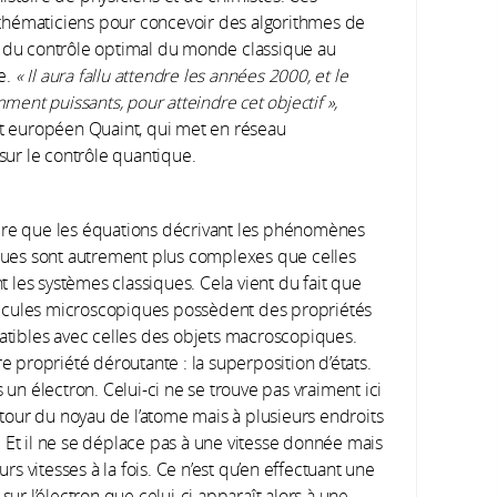
thématiciens pour concevoir des algorithmes de
s du contrôle optimal du monde classique au
e.
« Il aura fallu attendre les années 2000, et le
nt puissants, pour atteindre cet objectif »,
 européen Quaint, qui met en réseau
 sur le contrôle quantique.
 dire que les équations décrivant les phénomènes
ues sont autrement plus complexes que celles
t les systèmes classiques. Cela vient du fait que
ticules microscopiques possèdent des propriétés
tibles avec celles des objets macroscopiques.
e propriété déroutante : la superposition d’états.
un électron. Celui-ci ne se trouve pas vraiment ici
utour du noyau de l’atome mais à plusieurs endroits
s. Et il ne se déplace pas à une vitesse donnée mais
urs vitesses à la fois. Ce n’est qu’en effectuant une
ur l’électron que celui-ci apparaît alors à une