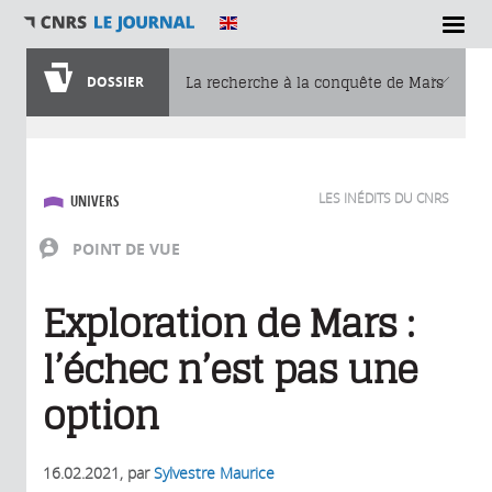
DOSSIER
La recherche à la conquête de Mars
Vous êtes ici
LES INÉDITS DU CNRS
UNIVERS
POINT DE VUE
Exploration de Mars :
l’échec n’est pas une
option
16.02.2021
, par
Sylvestre Maurice