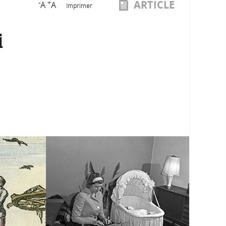
ARTICLE
-
+
A
A
Imprimer
i