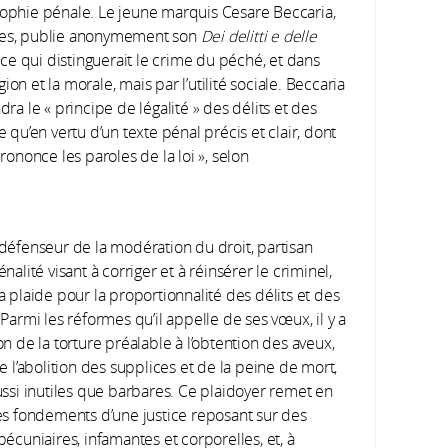
osophie pénale. Le jeune marquis Cesare Beccaria,
stes, publie anonymement son
Dei delitti e delle
stice qui distinguerait le crime du péché, et dans
gion et la morale, mais par l’utilité sociale. Beccaria
dra le « principe de légalité » des délits et des
e qu’en vertu d’un texte pénal précis et clair, dont
prononce les paroles de la loi », selon
défenseur de la modération du droit, partisan
nalité visant à corriger et à réinsérer le criminel,
a plaide pour la proportionnalité des délits et des
Parmi les réformes qu’il appelle de ses vœux, il y a
n de la torture préalable à l’obtention des aveux,
e l’abolition des supplices et de la peine de mort,
ussi inutiles que barbares. Ce plaidoyer remet en
es fondements d’une justice reposant sur des
écuniaires, infamantes et corporelles, et, à