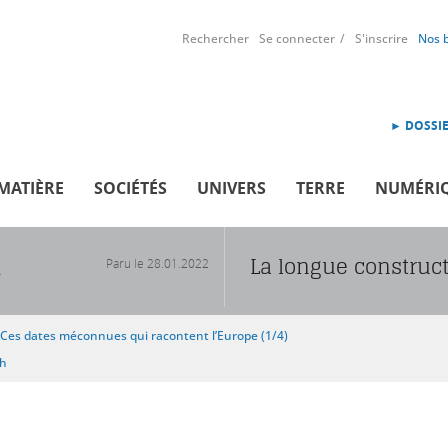
Rechercher
Se connecter
S'inscrire
Nos 
► DOSSIE
MATIÈRE
SOCIÉTÉS
UNIVERS
TERRE
NUMÉRI
La longue construct
Paru le
28.01.2022
R
Ces dates méconnues qui racontent l’Europe (1/4)
sh