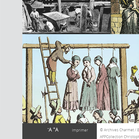
-
+
A
A
Archives Charmet / 
Imprimer
AFPCollection Christop