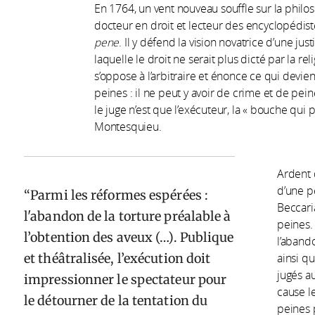
En 1764, un vent nouveau souffle sur la phil
docteur en droit et lecteur des encyclopédi
pene
. Il y défend la vision novatrice d’une ju
laquelle le droit ne serait plus dicté par la reli
s’oppose à l’arbitraire et énonce ce qui devien
peines : il ne peut y avoir de crime et de pein
le juge n’est que l’exécuteur, la « bouche qui 
Montesquieu.
Ardent 
d’une pé
Parmi les réformes espérées :
Beccari
l'abandon de la torture préalable à
peines. 
l’obtention des aveux (…). Publique
l’abando
et théâtralisée, l’exécution doit
ainsi qu
jugés a
impressionner le spectateur pour
cause l
le détourner de la tentation du
peines p