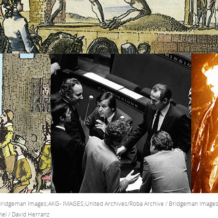
Bridgeman Images;AKG- IMAGES;United Archives/Roba Archive / Bridgeman Images;
hel / David Herranz