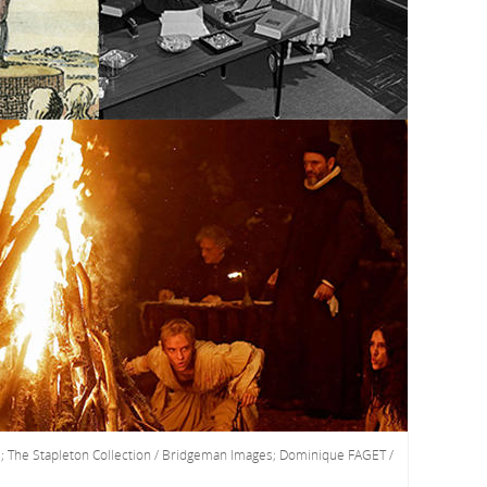
 The Stapleton Collection / Bridgeman Images; Dominique FAGET /