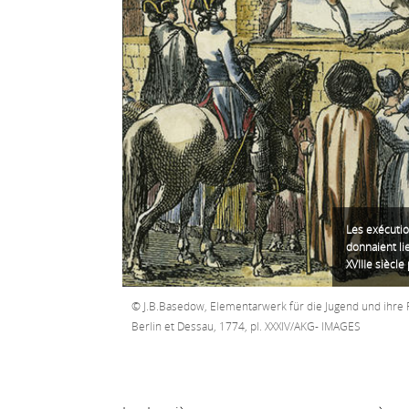
Les exécutio
donnaient li
XVIIIe siècl
J.B.Basedow, Elementarwerk für die Jugend und ihre 
Berlin et Dessau, 1774, pl. XXXIV/AKG- IMAGES