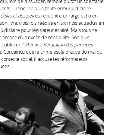
ui, loin de dissuader, semble plutôt un spectacle
incts. Il rend, de plus, toute erreur judiciaire
délits et des peines
rencontre un large écho en
on livre, trois fois réédité en six mois et traduit en
judiciaire pour législateur éclairé. Mais tous ne
t, émane d’un excès de sensibilité. Son plus
s, publie en 1766 une
Réfutation des principes
s
. Convaincu que le crime est la preuve du mal qui
contexte social, il accuse les réformateurs
uces.