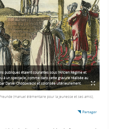
ns publiques étaient courantes sous l’Ancien Régime et
eu à un spectacle, comme dans cette gravure réalisée au
e par Daniel Chodowiecki et colorisée ultérieurement.
Freunde (manuel élémentaire pour la jeunesse et ses amis),
Partager