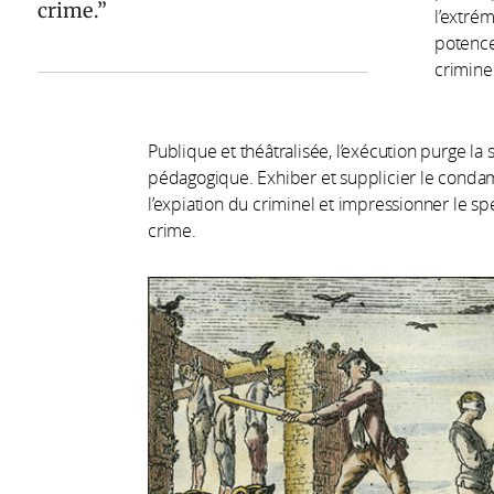
crime.
l’extrém
potence
criminel
Publique et théâtralisée, l’exécution purge la 
pédagogique. Exhiber et supplicier le condam
l’expiation du criminel et impressionner le sp
crime.