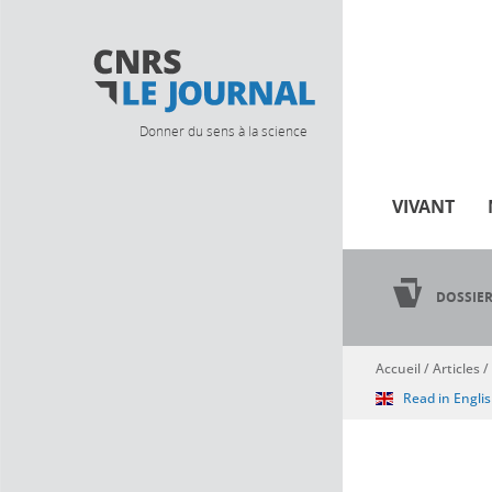
Donner du sens à la science
VIVANT
DOSSIE
Accueil
/
Articles
/
Vous êtes ici
Read in Engli