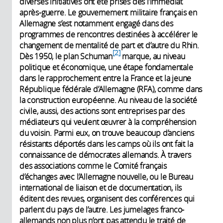
diverses initiatives ont été prises dès l’immédiat
après-guerre. Le gouvernement militaire français en
Allemagne s’est notamment engagé dans des
programmes de rencontres destinées à accélérer le
changement de mentalité de part et d’autre du Rhin.
2
Dès 1950, le plan Schuman
marque, au niveau
politique et économique, une étape fondamentale
dans le rapprochement entre la France et la jeune
République fédérale d’Allemagne (RFA), comme dans
la construction européenne. Au niveau de la société
civile, aussi, des actions sont entreprises par des
médiateurs qui veulent œuvrer à la compréhension
du voisin. Parmi eux, on trouve beaucoup d’anciens
résistants déportés dans les camps où ils ont fait la
connaissance de démocrates allemands. À travers
des associations comme le Comité français
d’échanges avec l’Allemagne nouvelle, ou le Bureau
international de liaison et de documentation, ils
éditent des revues, organisent des conférences qui
parlent du pays de l’autre. Les jumelages franco-
allemands non plus n’ont pas attendu le traité de