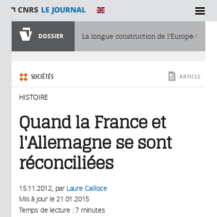
SECTIONS
DOSSIER
La longue construction de l’Europe
Vous êtes ici
SOCIÉTÉS
ARTICLE
HISTOIRE
Quand la France et
l'Allemagne se sont
réconciliées
15.11.2012
, par
Laure Cailloce
Mis à jour le
21.01.2015
Temps de lecture : 7 minutes