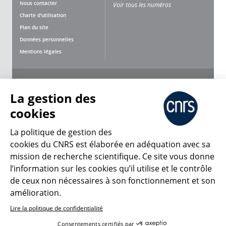
Nous contacter
Voir tous les numéros
Charte d'utilisation
Plan du site
Données personnelles
Mentions légales
Nous suivre
Partager
La gestion des
cookies
La politique de gestion des
cookies du CNRS est élaborée en adéquation avec sa
CNRS Le Mag
mission de recherche scientifique. Ce site vous donne
l’information sur les cookies qu’il utilise et le contrôle
de ceux non nécessaires à son fonctionnement et son
© 2026, CNRS
amélioration.
Lire la politique de confidentialité
Créer un compte
Se connecter
Accessibilité : non conforme
Consentements certifiés par
Gestion des cookies