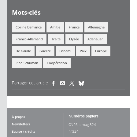
Mots-clés
Corine Defrance
Amitié
France
Allemagne
Franco-Allemand
Traité
Élysée
Adenauer
De Gaulle
Guerre
Ennemi
Paix
Europe
Plan Schuman
Coopération
Partager cet article
(link is external)
(link is external)
(link is external)
Numéros papiers
À propos
Newsletters
CNRS lemag 324
n°324
Équipe / crédits