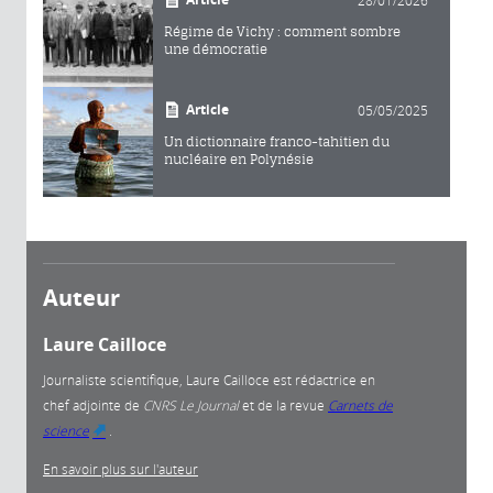
Régime de Vichy : comment sombre
une démocratie
Article
05/05/2025
Un dictionnaire franco-tahitien du
nucléaire en Polynésie
Auteur
Laure Cailloce
Journaliste scientifique, Laure Cailloce est rédactrice en
chef adjointe
de
CNRS Le Journal
et de la revue
Carnets de
science
.
(link is external)
En savoir plus sur l'auteur