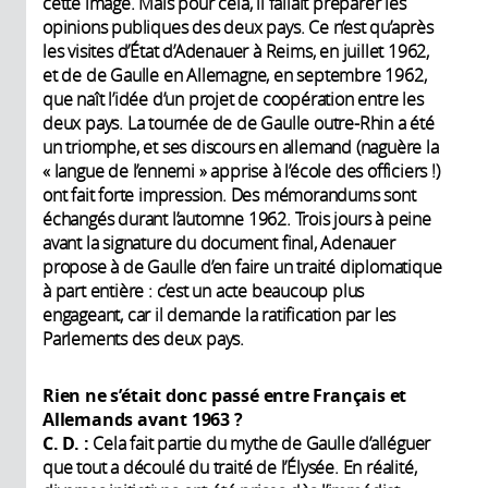
cette image. Mais pour cela, il fallait préparer les
opinions publiques des deux pays. Ce n’est qu’après
les visites d’État d’Adenauer à Reims, en juillet 1962,
et de de Gaulle en Allemagne, en septembre 1962,
que naît l’idée d’un projet de coopération entre les
deux pays. La tournée de de Gaulle outre-Rhin a été
un triomphe, et ses discours en allemand (naguère la
« langue de l’ennemi » apprise à l’école des officiers !)
ont fait forte impression. Des mémorandums sont
échangés durant l’automne 1962. Trois jours à peine
avant la signature du document final, Adenauer
propose à de Gaulle d’en faire un traité diplomatique
à part entière : c’est un acte beaucoup plus
engageant, car il demande la ratification par les
Parlements des deux pays.
Rien ne s’était donc passé entre Français et
Allemands avant
1963
?
C. D. :
Cela fait partie du mythe de Gaulle d’alléguer
que tout a découlé du traité de l’Élysée. En réalité,