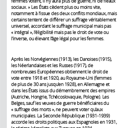
femmes votent, il n’y aura plus de guerre, ni de fléaux
sociaux. » Les États cèdent plus ou moins vite,
notamment à l’issue des deux conflits mondiaux, mais
certains tentent de différer un suffrage véritablement
universel, accordant le suffrage municipal mais pas
« intégral », l’éligibilité mais pas le droit de vote ou
l’inverse, ou élevant l’âge légal pour les femmes.
Après les Norvégiennes (1913), les Danoises (1915),
les Néerlandaises et les Russes (1917), de
nombreuses Européennes obtiennent le droit de
vote entre 1918 et 1920, au Royaume-Uni (femmes
de plus de 30 ans jusqu’en 1928), en Allemagne et
dans les États issus du démembrement des empires
(Autriche, Hongrie, Tchécoslovaquie, Pologne). Les
Belges, sauf les veuves de guerre bénéficiaires du
« suffrage des morts », ne peuvent voter qu’aux
municipales. La Seconde République (1931-1939)
accorde les droits politiques aux Espagnoles en 1931,