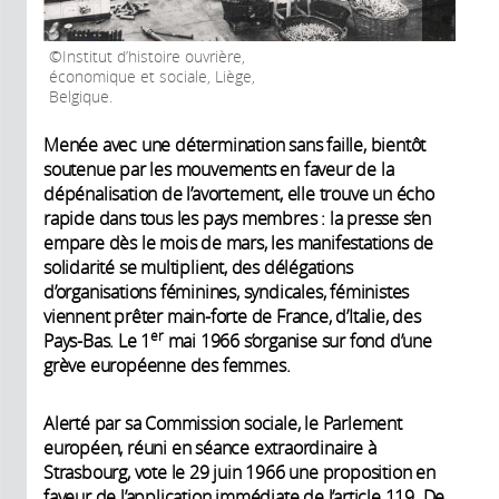
Institut d’histoire ouvrière,
économique et sociale, Liège,
Belgique.
Menée avec une détermination sans faille, bientôt
soutenue par les mouvements en faveur de la
dépénalisation de l’avortement, elle trouve un écho
rapide dans tous les pays membres : la presse s’en
empare dès le mois de mars, les manifestations de
solidarité se multiplient, des délégations
d’organisations féminines, syndicales, féministes
viennent prêter main-forte de France, d’Italie, des
er
Pays-Bas. Le 1
mai 1966 s’organise sur fond d’une
grève européenne des femmes.
Alerté par sa Commission sociale, le Parlement
européen, réuni en séance extraordinaire à
Strasbourg, vote le 29 juin 1966 une proposition en
faveur de l’application immédiate de l’article 119. De