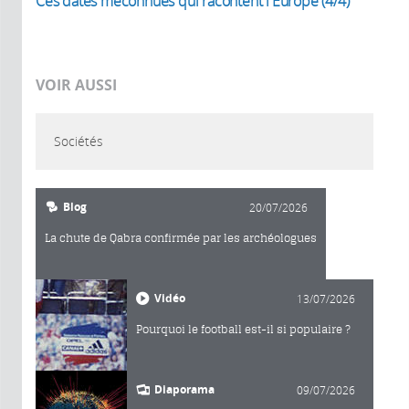
Ces dates méconnues qui racontent l'Europe (4/4)
VOIR AUSSI
Sociétés
Blog
20/07/2026
La chute de Qabra confirmée par les archéologues
Vidéo
13/07/2026
Pourquoi le football est-il si populaire ?
Diaporama
09/07/2026