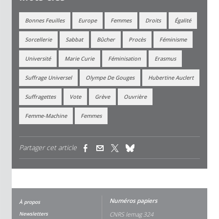
Bonnes Feuilles
Europe
Femmes
Droits
Égalité
Sorcellerie
Sabbat
Bûcher
Procès
Féminisme
Université
Marie Curie
Féminisation
Erasmus
Suffrage Universel
Olympe De Gouges
Hubertine Auclert
Suffragettes
Vote
Grève
Ouvrière
Femme-Machine
Femmes
Partager cet article
(link is external)
(link is external)
(link is external)
Numéros papiers
À propos
Newsletters
CNRS lemag 324