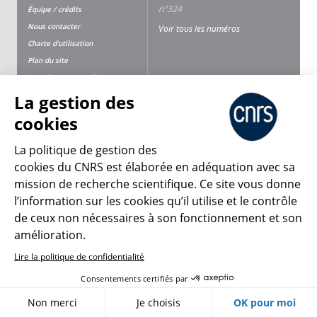
n°324
Équipe / crédits
Nous contacter
Voir tous les numéros
Charte d'utilisation
Plan du site
Données personnelles
Mentions légales
La gestion des
cookies
Nous suivre
Partager
La politique de gestion des
cookies du CNRS est élaborée en adéquation avec sa
mission de recherche scientifique. Ce site vous donne
l’information sur les cookies qu’il utilise et le contrôle
de ceux non nécessaires à son fonctionnement et son
amélioration.
CNRS Le Mag
Lire la politique de confidentialité
Consentements certifiés par
© 2026, CNRS
Non merci
Je choisis
OK pour moi