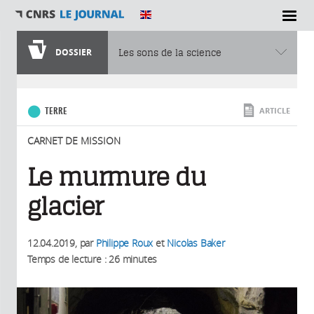
SECTIONS
DOSSIER
Les sons de la science
Vous êtes ici
TERRE
ARTICLE
CARNET DE MISSION
Le murmure du
glacier
12.04.2019
, par
Philippe Roux
et
Nicolas Baker
Temps de lecture : 26 minutes