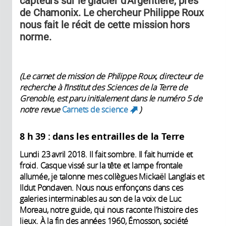
capteurs sur le glacier d’Argentière, près
de Chamonix. Le chercheur Philippe Roux
nous fait le récit de cette mission hors
norme.
(Le carnet de mission de Philippe Roux, directeur de
recherche à l’Institut des Sciences de la Terre de
Grenoble,
est paru initialement dans le numéro 5 de
notre revue
Carnets de science
)
(link is external)
8
h
39
: dans les entrailles de la Terre
Lundi 23 avril 2018. Il fait sombre. Il fait humide et
froid. Casque vissé sur la tête et lampe frontale
allumée, je talonne mes collègues Mickaël Langlais et
Ildut Pondaven. Nous nous enfonçons dans ces
galeries interminables au son de la voix de Luc
Moreau, notre guide, qui nous raconte l’histoire des
lieux. À la fin des années 1960, Émosson, société