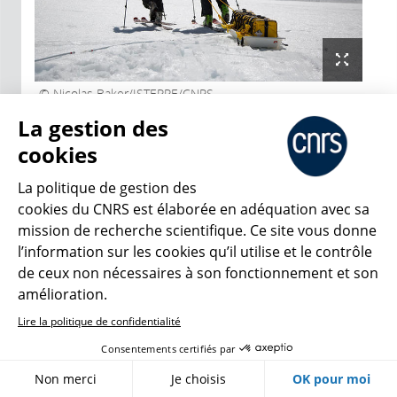
Nicolas Baker/ISTERRE/CNRS
Photothèque
La gestion des
cookies
Exténués, nous formons deux équipes de deux et
partons une fois de plus à l’assaut du glacier pour
La politique de gestion des
déclencher les derniers
nodes
et les recouvrir de
cookies du CNRS est élaborée en adéquation avec sa
neige. Ces opérations sont laborieuses et répétitives.
mission de recherche scientifique. Ce site vous donne
C’est dur mais on se sent vivre. Les trois bips du
l’information sur les cookies qu’il utilise et le contrôle
dernier
node
allumé sonnent la fin de l’opération. Il
de ceux non nécessaires à son fonctionnement et son
est déjà 19 h 30 et la journée n’est toujours pas finie :
amélioration.
il faut maintenant rentrer au chalet. 19 h 45.
Lire la politique de confidentialité
Notre petite équipe de retardataires se dirige enfin
Consentements certifiés par
vers le refuge. Je n’en peux plus. Le ski n’a jamais été
mon fort et mes jambes accusent les efforts de ces
Non merci
Je choisis
OK pour moi