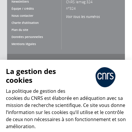
Newsletters
CNRS lemag 324
n°324
Équipe / crédits
Nous contacter
Voir tous les numéros
Charte d'utilisation
Plan du site
Données personnelles
Mentions légales
Nous suivre
Partager
La gestion des
cookies
La politique de gestion des
cookies du CNRS est élaborée en adéquation avec sa
CNRS Le Mag
mission de recherche scientifique. Ce site vous donne
l’information sur les cookies qu’il utilise et le contrôle
de ceux non nécessaires à son fonctionnement et son
© 2026, CNRS
amélioration.