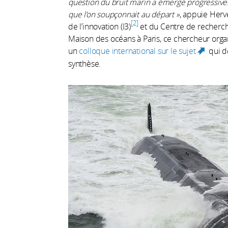
question du bruit marin a émergé progressive
que l’on soupçonnait au départ
»
, appuie Hervé
2
de l’innovation (I3)
et du Centre de recherch
Maison des océans à Paris, ce chercheur orga
un
colloque international sur le sujet
qui de
(link 
synthèse.