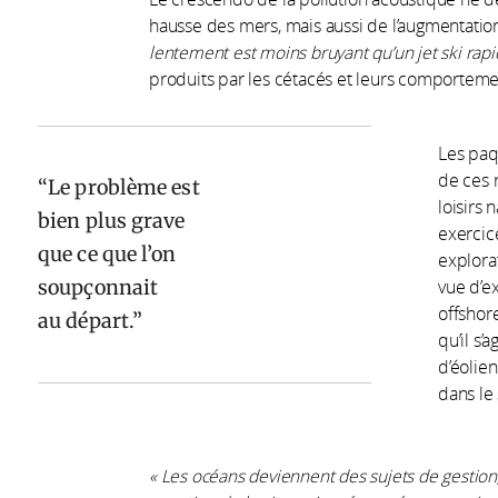
hausse des mers, mais aussi de l’augmentatio
lentement est moins bruyant qu’un jet ski rap
produits par les cétacés et leurs comporteme
Les paq
de ces 
Le problème est
loisirs 
bien plus grave
exercice
que ce que l’on
explora
soupçonnait
vue d’ex
offshor
au départ.
qu’il s’
d’éolien
dans le
«
Les océans deviennent des sujets de gestion, 