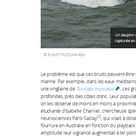
Un dauphin c
capturée en 
PLANET PIX/ZUMA-REA
Le problème est que ces bruits peuvent être 
marine. Par exemple, dans les eaux méditerra
une vingtaine de
Tursiops truncatus
, ces 
(link i
profondes, près des côtes donc. Leur populatio
on les observe de moins en moins à proximit
étudiante d’Isabelle Charrier, chercheuse spéc
4
neurosciences Paris-Saclay
, qui visait à ob
fourrure en Australie en fonction du playback
amplitude leur vigilance augmentait à tel poin