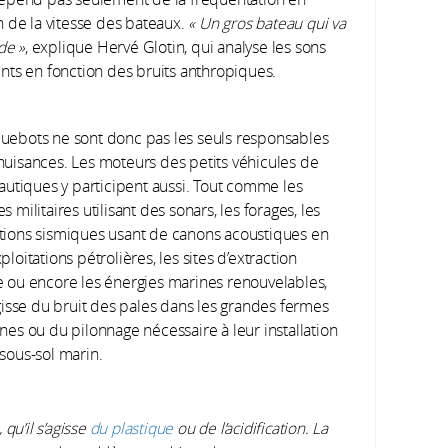
n de la vitesse des bateaux.
«
Un gros bateau qui va
ide
»
, explique Hervé Glotin, qui analyse les sons
nts en fonction des bruits anthropiques.
uebots ne sont donc pas les seuls responsables
nuisances. Les moteurs des petits véhicules de
nautiques y participent aussi. Tout comme les
s militaires utilisant des sonars, les forages, les
tions sismiques usant de canons acoustiques en
ploitations pétrolières, les sites d’extraction
e ou encore les énergies marines renouvelables,
agisse du bruit des pales dans les grandes fermes
nes ou du pilonnage nécessaire à leur installation
 sous-sol marin.
qu’il s’agisse
du plastique
ou de l’acidification. La