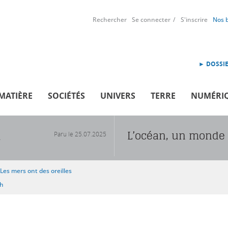
Rechercher
Se connecter
S'inscrire
Nos 
► DOSSIE
MATIÈRE
SOCIÉTÉS
UNIVERS
TERRE
NUMÉRI
L’océan, un monde 
Paru le
25.07.2025
R
Les mers ont des oreilles
sh