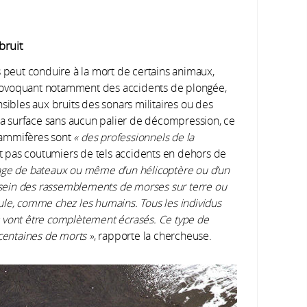
bruit
s peut conduire à la mort de certains animaux,
rovoquant notamment des accidents de plongée,
sibles aux bruits des sonars militaires ou des
 la surface sans aucun palier de décompression, ce
mammifères sont
«
des professionnels de la
ont pas coutumiers de tels accidents en dehors de
age de bateaux ou même d’un hélicoptère ou d’un
u sein des rassemblements de morses sur terre ou
ule, comme chez les humains. Tous les individus
nes vont être complètement écrasés. Ce type de
 centaines de morts
»
, rapporte la chercheuse.