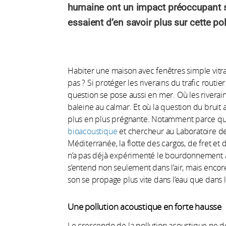
humaine ont un impact préoccupant s
essaient d’en savoir plus sur cette pol
Habiter une maison avec fenêtres simple vitr
pas ? Si protéger les riverains du trafic rout
question se pose aussi en mer. Où les riverai
baleine au calmar. Et où la question du bruit 
plus en plus prégnante. Notamment parce que
bioacoustique
et chercheur au Laboratoire de
Méditerranée, la flotte des cargos, de fret et 
n’a pas déjà expérimenté le bourdonnement as
s’entend non seulement dans l’air, mais encore 
son se propage plus vite dans l’eau que dans l’a
Une pollution acoustique en forte hausse
Le crescendo de la pollution acoustique ne 