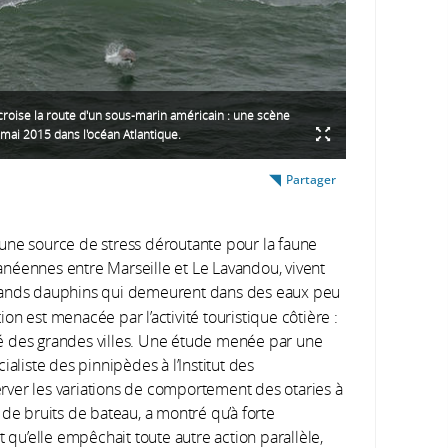
roise la route d'un sous-marin américain : une scène
mai 2015 dans l'océan Atlantique.
Partager
une source de stress déroutante pour la faune
néennes entre Marseille et Le Lavandou, vivent
grands dauphins qui demeurent dans des eaux peu
s external)
n est menacée par l’activité touristique côtière :
é des grandes villes. Une étude menée par une
ialiste des pinnipèdes à l’Institut des
server les variations de comportement des otaries à
 de bruits de bateau, a montré qu’à forte
t qu’elle empêchait toute autre action parallèle,