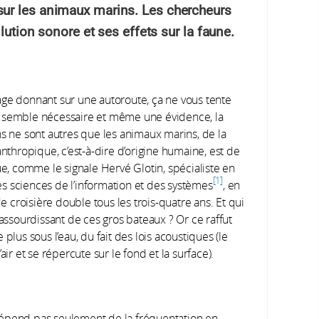
ur les animaux marins. Les chercheurs
lution sonore et ses effets sur la faune.
age donnant sur une autoroute, ça ne vous tente
ier semble nécessaire et même une évidence, la
ns ne sont autres que les animaux marins, de la
anthropique, c’est-à-dire d’origine humaine, est de
, comme le signale Hervé Glotin, spécialiste en
1
s sciences de l’information et des systèmes
, en
de croisière double tous les trois-quatre ans. Et qui
sourdissant de ces gros bateaux ? Or ce raffut
plus sous l’eau, du fait des lois acoustiques (le
ir et se répercute sur le fond et la surface).
dépend pas seulement de la fréquentation en