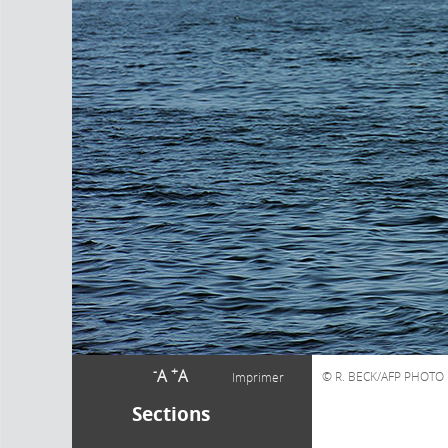
-
+
A
A
R. BECK/AFP PHOTO
Imprimer
Sections