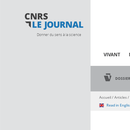
Donner du sens à la science
VIVANT
DOSSIE
Accueil
/
Articles
/
Vous êtes ici
Read in Engli