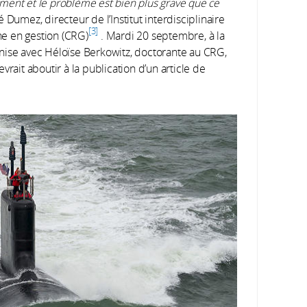
ment et le problème est bien plus grave que ce
 Dumez, directeur de l’Institut interdisciplinaire
3
e en gestion (CRG)
. Mardi 20 septembre, à la
nise avec Héloïse Berkowitz, doctorante au CRG,
vrait aboutir à la publication d’un article de
is external)