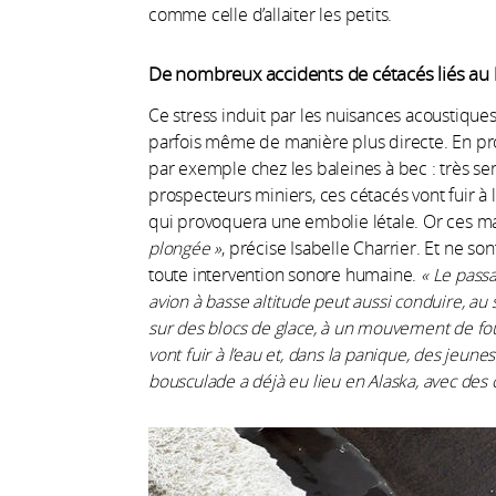
comme celle d’allaiter les petits.
De nombreux accidents de cétacés liés au 
Ce stress induit par les nuisances acoustique
parfois même de manière plus directe. En p
par exemple chez les baleines à bec : très sen
prospecteurs miniers, ces cétacés vont fuir à
qui provoquera une embolie létale. Or ces 
plongée
»
, précise Isabelle Charrier. Et ne s
toute intervention sonore humaine.
«
Le pass
avion à basse altitude peut aussi conduire, a
sur des blocs de glace, à un mouvement de fo
vont fuir à l’eau et, dans la panique, des jeu
bousculade a déjà eu lieu en Alaska, avec des