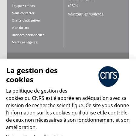
n°324
Équipe / crédits
Nous contacter
Voir tous les numéros
Charte d'utilisation
Plan du site
Données personnelles
Mentions légales
Nous suivre
Partager
La gestion des
cookies
La politique de gestion des
cookies du CNRS est élaborée en adéquation avec sa
mission de recherche scientifique. Ce site vous donne
CNRS Le Mag
l’information sur les cookies qu’il utilise et le contrôle
de ceux non nécessaires à son fonctionnement et son
© 2026, CNRS
amélioration.