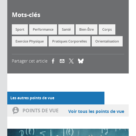
Mots-clés
Sport
Performance
Santé
Bien-Être
Corps
Exercice Physique
Pratiques Corporelles
Orientalisation
Partager cet article
(link is external)
(link is external)
(link is external)
Les autres points de vue
POINTS DE VUE
Voir tous les points de vue