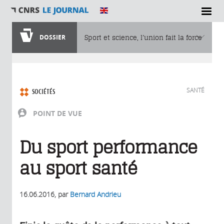
DOSSIER
Sport et science, l’union fait la force
Vous êtes ici
SANTÉ
SOCIÉTÉS
POINT DE VUE
Du sport performance
au sport santé
16.06.2016
, par
Bernard Andrieu